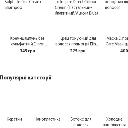
Крем-шампунь без
Крем тонуючий для
Маска Elinor
сульфатний Elinor
волосся прямої дії Elinor
Care Mask д
Sulphate-free Cream
To Inspire Direct Colour
відтінків во
345 грн
275 грн
400
Shampoo 1 л
Cream (Пастельний-
блакитний/Aurora Blue)
200 мл
Популярні категорії
Кератин
Нанопластика
Ботокс для
Холодне
волосся
відновлення