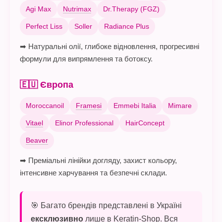
Agi Max
Nutrimax
Dr.Therapy (FGZ)
Perfect Liss
Soller
Radiance Plus
➡ Натуральні олії, глибоке відновлення, прогресивні
формули для випрямлення та ботоксу.
🇪🇺 Європа
Moroccanoil
Framesi
Emmebi Italia
Mimare
Vitael
Elinor Professional
HairConcept
Beaver
➡ Преміальні лінійки догляду, захист кольору,
інтенсивне харчування та безпечні склади.
🎯 Багато брендів представлені в Україні
ексклюзивно
лише в Keratin-Shop. Вся