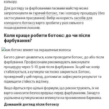
кольору.
Для догляду за фарбованими пасмами майстер може
запропонувати як
гарячий ботокс,
так і холодну процедуру (без
застосування прасування). Вибір на користь
засобів для
холодного ботоксу
варто зробити у разі сильного
пошкодження локонів.
Коли краще робити ботокс: до чи після
фарбування?
Багато дівчат цікавляться, коли проводити ботокс, до або після
фарбування. Професіонали рекомендують виконувати
процедуру через 5-10 днів після фарбування. За цей час колір
стабілізується, а кутикула частково закриється. Ботокс,
проведений у цей період, допомагає зафіксувати результат та
підвищити стійкість відтінку.
Якщо йдеться про щільні формули, що реконструюють, їх не
варто наносити безпосередньо перед фарбуванням. Занадто
ущільнена кутикула може вплинути на проникнення барвника.
Домашній догляд після ботоксу