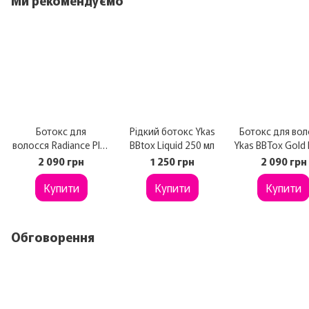
Ми рекомендуємо
Ботокс для
Рідкий ботокс Ykas
Ботокс для вол
волосся Radiance Plus
BBtox Liquid 250 мл
Ykas BBTox Gold 
Agi Max BTX Capilar
Pro 1 кг
2 090 грн
1 250 грн
2 090 грн
900 г
Купити
Купити
Купити
Обговорення