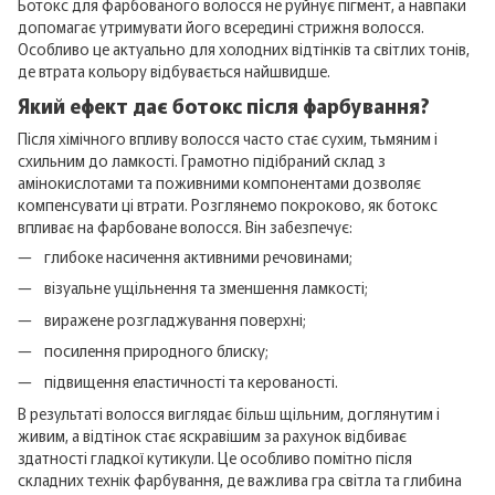
Ботокс для фарбованого волосся не руйнує пігмент, а навпаки
допомагає утримувати його всередині стрижня волосся.
Особливо це актуально для холодних відтінків та світлих тонів,
де втрата кольору відбувається найшвидше.
Який ефект дає ботокс після фарбування?
Після хімічного впливу волосся часто стає сухим, тьмяним і
схильним до ламкості. Грамотно підібраний склад з
амінокислотами та поживними компонентами дозволяє
компенсувати ці втрати. Розглянемо покроково, як ботокс
впливає на фарбоване волосся. Він забезпечує:
глибоке насичення активними речовинами;
візуальне ущільнення та зменшення ламкості;
виражене розгладжування поверхні;
посилення природного блиску;
підвищення еластичності та керованості.
В результаті волосся виглядає більш щільним, доглянутим і
живим, а відтінок стає яскравішим за рахунок відбиває
здатності гладкої кутикули. Це особливо помітно після
складних технік фарбування, де важлива гра світла та глибина