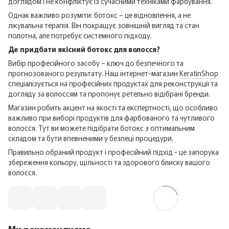
доглядом і не конфліктує із сучасними техніками фарбування.
Однак важливо розуміти: ботокс – це відновлення, а не
лікувальна терапія. Він покращує зовнішній вигляд та стан
полотна, але потребує системного підходу.
Де придбати якісний ботокс для волосся?
Вибір професійного засобу – ключ до безпечного та
прогнозованого результату. Наш інтернет-магазин
KeratinShop
спеціалізується на професійних продуктах для реконструкції та
догляду за волоссям та пропонує ретельно відібрані бренди.
Магазин робить акцент на якості та експертності, що особливо
важливо при виборі продуктів для фарбованого та чутливого
волосся. Тут ви можете підібрати ботокс з оптимальним
складом та бути впевненими у безпеці процедури.
Правильно обраний продукт і професійний підхід - це запорука
збереження кольору, щільності та здорового блиску вашого
волосся.