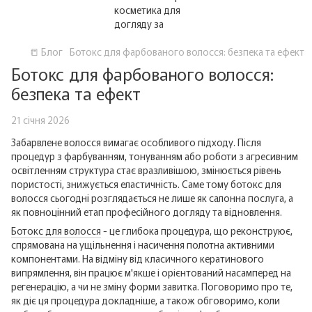
📒 Блог
Ботокс для фарбованого волосся: безпека та ефект
Ботокс для фарбованого волосся:
безпека та ефект
21 січня 2026
Забарвлене волосся вимагає особливого підходу. Після
процедур з фарбуванням, тонуванням або роботи з агресивним
освітленням структура стає вразливішою, змінюється рівень
пористості, знижується еластичність. Саме тому ботокс для
волосся сьогодні розглядається не лише як салонна послуга, а
як повноцінний етап професійного догляду та відновлення.
Ботокс для волосся
- це глибока процедура, що реконструює,
спрямована на ущільнення і насичення полотна активними
компонентами. На відміну від класичного кератинового
випрямлення, він працює м'якше і орієнтований насамперед на
регенерацію, а чи не зміну форми завитка. Поговоримо про те,
як діє ця процедура докладніше, а також обговоримо, коли