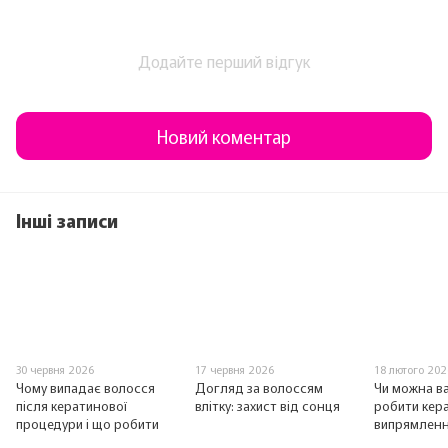
Додайте перший відгук
Новий коментар
Інші записи
30 червня 2026
17 червня 2026
18 лютого 202
Чому випадає волосся
Догляд за волоссям
Чи можна в
після кератинової
влітку: захист від сонця
робити кер
процедури і що робити
випрямленн