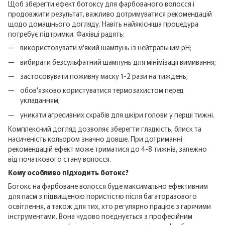
Щоб зберегти ефект ботоксу для фарбованого волосся і
продовжити результат, важливо дотримуватися рекомендацій
щодо домашнього догляду. Навіть найякісніша процедура
потребує підтримки. Фахівці радять:
використовувати м'який шампунь із нейтральним pH;
вибирати безсульфатний шампунь для мінімізації вимивання;
застосовувати поживну маску 1-2 рази на тиждень;
обов'язково користуватися термозахистом перед
укладанням;
уникати агресивних скрабів для шкіри голови у перші тижні.
Комплексний догляд дозволяє зберегти гладкість, блиск та
насиченість кольором значно довше. При дотриманні
рекомендацій ефект може триматися до 4-8 тижнів, залежно
від початкового стану волосся.
Кому особливо підходить ботокс?
Ботокс на фарбоване волосся буде максимально ефективним
для пасм з підвищеною пористістю після багаторазового
освітлення, а також для тих, хто регулярно працює з гарячими
інструментами. Вона чудово поєднується з професійним