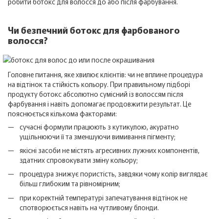
робити ботокс для волосся до або після фарбування.
Чи безпечний ботокс для фарбованого
волосся?
Головне питання, яке хвилює клієнтів: чи не вплине процедура
на відтінок та стійкість кольору. При правильному підборі
продукту ботокс абсолютно сумісний із волоссям після
фарбування і навіть допомагає продовжити результат. Це
пояснюється кількома факторами:
сучасні формули працюють з кутикулою, акуратно
ущільнюючи її та зменшуючи вимивання пігменту;
якісні засоби не містять агресивних лужних компонентів,
здатних спровокувати зміну кольору;
процедура знижує пористість, завдяки чому колір виглядає
більш глибоким та рівномірним;
при коректній температурі запечатування відтінок не
спотворюється навіть на чутливому блонди.