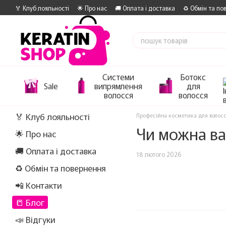
Перейти до основного контенту
🏅 Клуб лояльності
🌟 Про нас
🚚 Оплата і доставка
♻️ Обмін та по
Системи
Ботокс
Sale
випрямлення
для
волосся
волосся
🏅 Клуб лояльності
Професійна косметика для волос
Чи можна ва
🌟 Про нас
🚚 Оплата і доставка
18 лютого 2026
♻️ Обмін та повернення
📲 Контакти
📒 Блог
📣 Відгуки