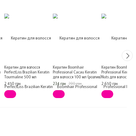
Кератин для волосся
Кератин Boomhair
Кератин Boomhair
л
PerfectLiss Brazilian Keratin
Professional Cacau Keratin
Professional Keratin 
Tourmaline 500 мл
для волосся 100 мл (розлив)
Nuts для волосся 5
2 450 грн
234 грн
390 грн
2 650 грн