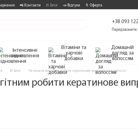
вернення
📲 Контакти
📒 Блог
📣 Відгуки
🔖 Оферта
+38 093 122
Передзвонити 
Вітаміни та
Домашній
Інтенсивне
харчові
догляд за
відновлення
добавки
волоссям
ся
📒 Блог
Чи можна вагітним робити кератинове випрямлення волосся
гітним робити кератинове вип