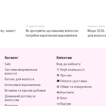
11 лютого 2026
4 лютого 2026
ку: захист
Як зрозуміти, що вашому волоссю
Мода 2026:
потрібне кератинове відновлення
для волосся
Каталог
Клієнтам
Sale
Вхід до кабінету
Системи випрямлення
🏅 Клуб лояльності
волосся
🌟 Про нас
Ботокс для волосся
🚚 Оплата і доставка
Інтенсивне відновлення
♻️ Обмін та повернення
Вітаміни та харчові добавки
📲 Контакти
Домашній догляд за
📒 Блог
волоссям
📣 Відгуки
Прилади