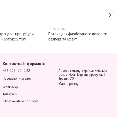
21 січня 2026
 трендові процедури
Ботокс для фарбованого волосся:
 - ботокс у топі
безпека та ефект
Контактна інформація
+38 093 122 12 22
Адреса складу: Україна, Київська
обл., с. Нові Петрівці, провулок 1
Передзвонити вам?
Травня, 30
Мапа проїзду
WhatsApp
Telegram
info@keratin-shop.com