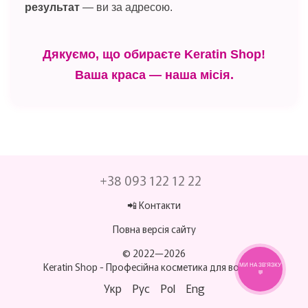
результат
— ви за адресою.
Дякуємо, що обираєте Keratin Shop!
Ваша краса — наша місія.
+38 093 122 12 22
📲 Контакти
Повна версія сайту
© 2022—2026
Keratin Shop -
Професійна косметика для волосся
МИ НА ЗВ’ЯЗКУ
💬
Укр
Рус
Pol
Eng