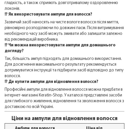
гладкість, а також сприяють довготривалому оздоровленню
локонів.
⁉️ Як використовувати ампули для волосся?
Зазвичай засіб наносять на чисте вологе волосся після миття,
рівномірно розподіляючи по довжині пасм. Після витримування
необхідного часу засіб можуть змивати або залишати залежно
від рекомендацій виробника.
⁉️ Чи можна використовувати ампули для домашнього
догляду?
Так, більшість ампул підходять для домашнього використання.
Для досягнення максимального результату рекомендується
дотримуватися інструкції та підбирати засіб відповідно до типу
волосся.
⁉️ Де купити ампули для відновлення волосся?
Професійні ампули для відновлення волосся можна придбати в
інтернет-магазині Keratin-Shop. У каталозі представлені засоби
для глибокого живлення, відновлення та зволоження волосся з
доставкою по всій Україні.
Ціни на ампули для відновлення волосся
Амбули для волосся
Ціна від