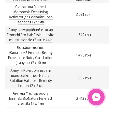
Сироватка Framesi
Morphosis Densifying
3 081 грн
Activator для ослабленого
волосся 12*7 мл
Ампули чудодійний еліксир
Emmebi Pro Hair Elisir addivito
1 649 грн
multifuzionale 12 шт. х 4 мл
Лосьйон-догляд
Живильний Emmebi Beauty
1 498 грн
Experience Nutry Care Lotion
(ампули) 12 x 10 мл
Ампули Контроль втрати
волосся Emmebi Natural
1 687 грн
Solution Hair Loss Remedy
Lotion 12 х 6 мл
Ампули Фактор росту
Emmebi BioNature Fiale fatt
2 413 грн
crescita 12 х 4мл