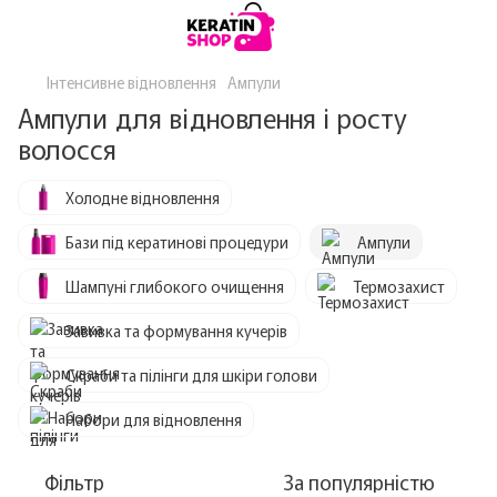
Інтенсивне відновлення
Ампули
Ампули для відновлення і росту
волосся
Холодне відновлення
Бази під кератинові процедури
Ампули
Шампуні глибокого очищення
Термозахист
Завивка та формування кучерів
Скраби та пілінги для шкіри голови
Набори для відновлення
Фільтр
За популярністю