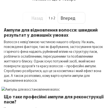
Назад
Вперед
1
з 2
Ампули для відновлення волосся: швидкий
результат у домашніх умовах
Волосся є невід'ємною частиною нашого образу. На жаль,
повсякденні фактори, такі як фарбування, застосування прасок
і гарячого фена надають руйнівний вплив на структуру пасм,
роблячи їх ослабленими, пересушеними та позбавленими
життєвого блиску. Однак існує потужний засіб, який може
повернути здоров'я та красу волоссю – професійні ампули.
Спробуємо розібратися, що це за косметика і який ефект вона
дає. А також розповімо, кому варто купити ампули для
відновлення волосся.
Що таке професійні ампули для реконструкції
пасм?