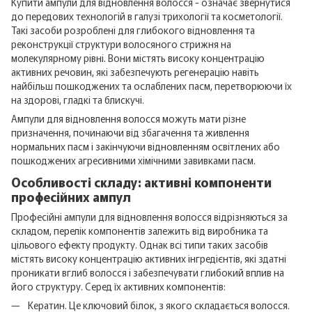
Купити ампули для відновлення волосся - означає звернутися
до передових технологій в галузі трихології та косметології.
Такі засоби розроблені для глибокого відновлення та
реконструкції структури волосяного стрижня на
молекулярному рівні. Вони містять високу концентрацію
активних речовин, які забезпечують регенерацію навіть
найбільш пошкоджених та ослаблених пасм, перетворюючи їх
на здорові, гладкі та блискучі.
Ампули для відновлення волосся можуть мати різне
призначення, починаючи від збагачення та живлення
нормальних пасм і закінчуючи відновленням освітлених або
пошкоджених агресивними хімічними завивками пасм.
Особливості складу: активні компоненти
професійних ампул
Професійні ампули для відновлення волосся відрізняються за
складом, перелік компонентів залежить від виробника та
цільового ефекту продукту. Однак всі типи таких засобів
містять високу концентрацію активних інгредієнтів, які здатні
проникати вглиб волосся і забезпечувати глибокий вплив на
його структуру. Серед їх активних компонентів:
Кератин. Це ключовий білок, з якого складається волосся.