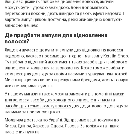
Якщо вас цікавить глибоке відновлення волосся, ампули
можуть бути чудовою знахідкою. Вони допомагають
перетворити локони, діють швидко та дають ефект надовго. І
вартість ампул цілком доступна, деякі різновиди їх коштують
відносно дешево.
Де придбати ампули для відновлення
волосся?
Якщо ви шукаєте, де купити ампули для відновлення волосся
недорого, ласкаво просимо до інтернет-магазину Keratin-Shop.
Тут зібрано відмінний асортимент таких засобів для глибокого
відновлення, живлення та зволоження. Кожен зможе вибрати
комплекс для догляду за своїми пасмами з урахуванням потреб.
Ми співпрацюємо лише з перевіреними брендами, якість товарів
яких не викликає сумнівів.
У нашому магазині також можна замовити різноманітні
маски
для волосся,
з
асоби для холодного відновлення пасм
та
засоби для термозахисту волосся
для додаткового догляду за
пасмами за приємною ціною.
Можлива доставка по Україні. Відправимо ваші покупки до
Києва, Дніпра, Харкова, Одеси, Львова, Запоріжжя та інших
населених пунктів.