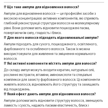
⁉️ Що таке ампули для відновлення волосся?
Ампули для відновлення волосся — це професійні засоби з
високою концентрацією активних компонентів, які сприяють
глибокій реконструкції структури волосся на молекулярному
рівні. Вони допомагають відновити пошкоджені пасма,
повертаючи їм силу, гладкість і блиск.
⁉️ Для якого волосся підходять відновлювальні ампули?
Ампули підходять для сухого, пошкодженого, освітленого,
фарбованого та ослабленого волосся. Також їх можна
використовувати для живлення та зміцнення нормального
волосся.
⁉️ Які активні компоненти містять ампули для волосся?
До складу ампул можуть входити кератин, натуральні олії,
рослинні екстракти, вітаміни, амінокислоти та спеціальні
комплекси для захисту фарбованого волосся. Ці компоненти
живлять волосся, відновлюють його структуру та захищають
від пошкоджень.
⁉️ Який ефект дають ампули для відновлення волосся?
Ампули допомагають відновити структуру волосся, зменшують
ламкість і сухість, надають пасмам еластичність, блиск і