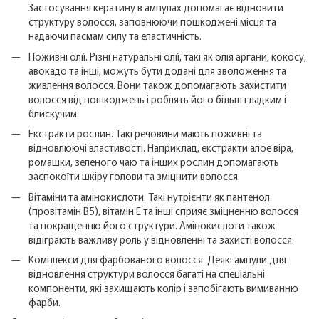
Застосування кератину в ампулах допомагає відновити
структуру волосся, заповнюючи пошкоджені місця та
надаючи пасмам силу та еластичність.
Поживні олії. Різні натуральні олії, такі як олія аргани, кокосу,
авокадо та інші, можуть бути додані для зволоження та
живлення волосся. Вони також допомагають захистити
волосся від пошкоджень і роблять його більш гладким і
блискучим.
Екстракти рослин. Такі речовини мають поживні та
відновлюючі властивості. Наприклад, екстракти алое віра,
ромашки, зеленого чаю та інших рослин допомагають
заспокоїти шкіру голови та зміцнити волосся.
Вітаміни та амінокислоти. Такі нутрієнти як пантенол
(провітамін В5), вітамін Е та інші сприяє зміцненню волосся
та покращенню його структури. Амінокислоти також
відіграють важливу роль у відновленні та захисті волосся.
Комплекси для фарбованого волосся. Деякі ампули для
відновлення структури волосся багаті на спеціальні
компоненти, які захищають колір і запобігають вимиванню
фарби.