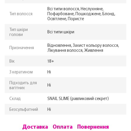
Всі типи волосся, Неслухняне,
Тип волосся
Пофарбоване, Пошкоджене, Блонд,
Освітлене, Пористе
Тип шкіри
Всі типи шкіри
голови
Відновлення, Захист кольору волосся,
Призначення
Лікування волосся, Живлення
Вік
18+
З кератином
Ні
Підходить для
Ні
вагітних
Склад
SNAIL SLIME (равликовий секрет)
Безсульфатний
Ні
Доставка
Оплата
Повернення