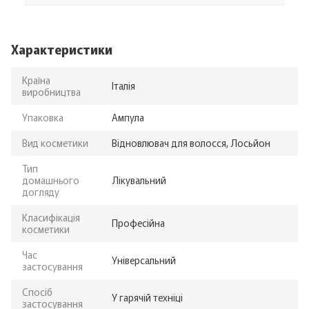
Характеристики
Країна
Італія
виробництва
Упаковка
Ампула
Вид косметики
Відновлювач для волосся, Лосьйон
Тип
домашнього
Лікувальний
догляду
Класифікація
Професійна
косметики
Час
Універсальний
застосування
Спосіб
У гарячій техніці
застосування