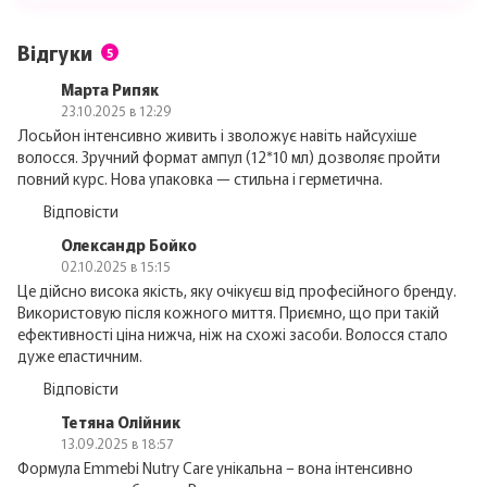
Відгуки
5
Марта Рипяк
23.10.2025 в 12:29
Лосьйон інтенсивно живить і зволожує навіть найсухіше
волосся. Зручний формат ампул (12*10 мл) дозволяє пройти
повний курс. Нова упаковка — стильна і герметична.
Відповісти
Олександр Бойко
02.10.2025 в 15:15
Це дійсно висока якість, яку очікуєш від професійного бренду.
Використовую після кожного миття. Приємно, що при такій
ефективності ціна нижча, ніж на схожі засоби. Волосся стало
дуже еластичним.
Відповісти
Тетяна Олійник
13.09.2025 в 18:57
Формула Emmebi Nutry Care унікальна – вона інтенсивно