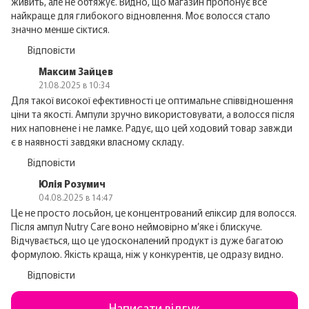
живить, але не обтяжує. Видно, що магазин пропонує все
найкраще для глибокого відновлення. Моє волосся стало
значно менше сіктися.
Відповісти
Максим Зайцев
21.08.2025 в 10:34
Для такої високої ефективності це оптимальне співвідношення
ціни та якості. Ампули зручно використовувати, а волосся після
них наповнене і не ламке. Радує, що цей ходовий товар завжди
є в наявності завдяки власному складу.
Відповісти
Юлія Розумич
04.08.2025 в 14:47
Це не просто лосьйон, це концентрований еліксир для волосся.
Після ампул Nutry Care воно неймовірно м’яке і блискуче.
Відчувається, що це удосконалений продукт із дуже багатою
формулою. Якість краща, ніж у конкурентів, це одразу видно.
Відповісти
Написати відгук