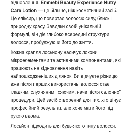
відновлення.
Emmebi Beauty Experience Nutry
Care Lotion
— це більше, ніж косметичний засіб.
Це еліксир, що повертає волоссю силу, блиск і
природну красу. Завдяки своїй унікальній
формулі, він діє глибоко всередині структури
волосся, пробуджуючи його до життя.
Кожна крапля лосьйону насичує локони
мікроелементами та активними компонентами, які
працюють на відновлення навіть
найпошкодженіших ділянок. Ви відчуєте різницю
вже після перших використань: волосся стає
гладким, слухняним і сяючим, наче після салонної
процедури. Цей засіб створений для тих, хто цінує
професійний результат, але хоче мати його під
рукою вдома.
Лосьйон підходить для будь-якого типу волосся,