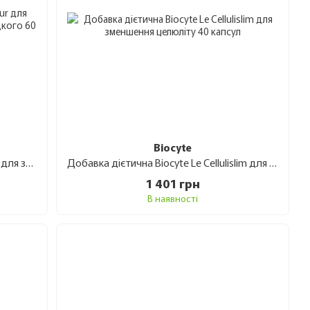
Biocyte
Дієтична добавка Biocyte Le Capteur для зменшення апетиту та потягу до солодкого 60 капсул
Добавка дієтична Biocyte Le Cellulislim для зменшення целюліту 40 капсул
1 401 грн
В наявності