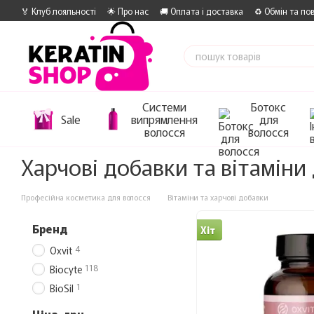
Перейти до основного контенту
🏅 Клуб лояльності
🌟 Про нас
🚚 Оплата і доставка
♻️ Обмін та по
Системи
Ботокс
Sale
випрямлення
для
волосся
волосся
Харчові добавки та вітаміни
Професійна косметика для волосся
Вітаміни та харчові добавки
Бренд
Хіт
4
Oxvit
118
Biocyte
1
BioSil