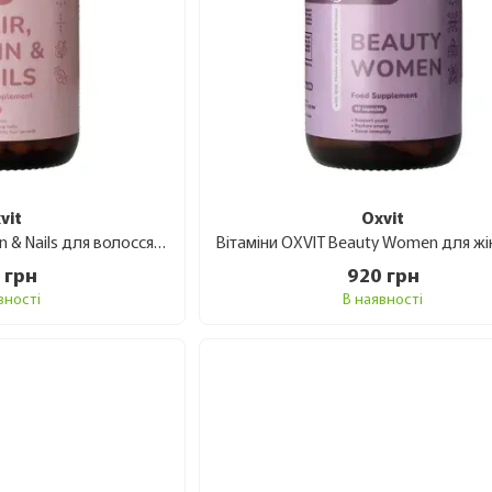
vit
Oxvit
Вітаміни OXVIT Hair, Skin & Nails для волосся, шкіри та нігтів, 60 капсул
 грн
920 грн
вності
В наявності