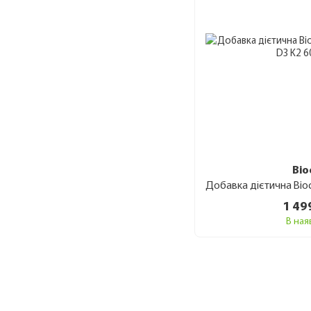
Bio
1 49
В ная