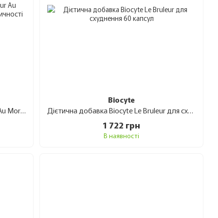
Biocyte
Дієтична добавка Biocyte Le Bruleur Au Morosil Схуднення та підтримка еластичності шкіри 240 гр
Дієтична добавка Biocyte Le Bruleur для схуднення 60 капсул
1 722 грн
В наявності