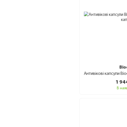
Bio
1 94
В ная