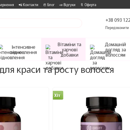
вернення
📲 Контакти
📒 Блог
📣 Відгуки
🔖 Оферта
+38 093 122
Передзвонити 
Вітаміни та
Домашній
Інтенсивне
харчові
догляд за
відновлення
добавки
волоссям
 для краси та росту волосся
Хіт