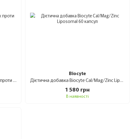
Biocyte
Дієтичні добавки Biocyte Beauty Box проти старіння
Дієтична добавка Biocyte Cal/Mag/Zinc Liposomal 60 капсул
1 580 грн
В наявності