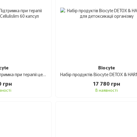
cyte
Biocyte
Добавка дієтична Підтримка при терапії целюліту Biocyte Le Cellulislim 60 капсул
0 грн
17 780 грн
вності
В наявності