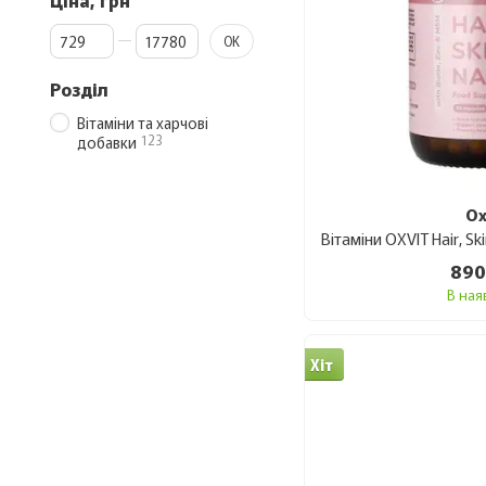
Ціна, грн
Від Ціна, грн
До Ціна, грн
ОК
Розділ
Вітаміни та харчові
123
добавки
Ox
890
В ная
Хіт