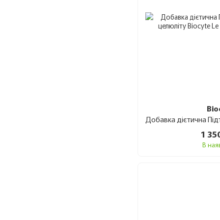
Bio
1 35
В ная