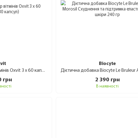
vit
Biocyte
Комплексний набір вітмінів Oxvit 3 x 60 капсул (180 капсул)
0 грн
2 390 грн
вності
В наявності