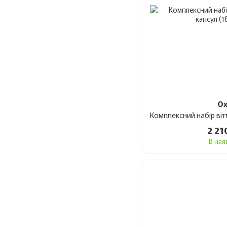
Ox
2 21
В ная