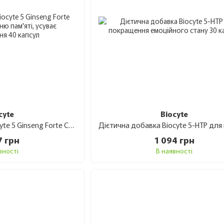
cyte
Biocyte
Харчова добавка Biocyte 5 Ginseng Forte Cприяє поліпшенню пам'яті, усуває занепокоєння 40 капсул
7 грн
1 094 грн
вності
В наявності