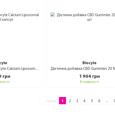
cyte
Biocyte
Добавка дієтична Biocyte Calcium Liposomal D3 K2 60 капсул
9 грн
1 904 грн
вності
В наявності
Назад
1
2
3
4
5
6
...