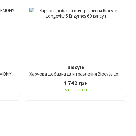
Biocyte
Набір продуктів Biocyte DETOX & HARMONY для детоксикації організму
Харчова добавка для травлення Biocyte Longevity 5 Enzymes 60 капсул
1 742 грн
В наявності