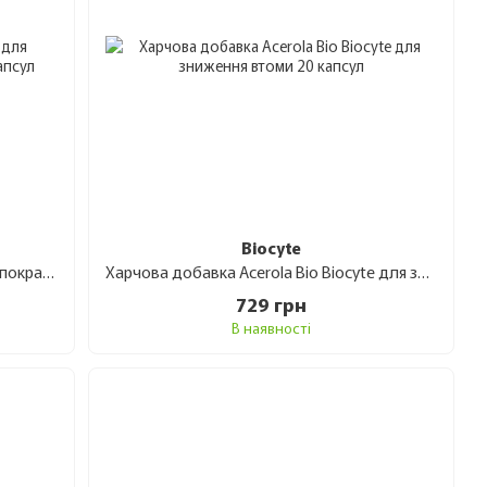
Biocyte
Дієтична добавка Biocyte 5-HTP для покращення емоційного стану 30 капсул
Харчова добавка Acerola Bio Biocyte для зниження втоми 20 капсул
729 грн
В наявності