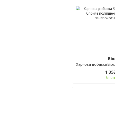
Bio
1 35
В ная