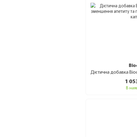
Bio
1 05
В ная