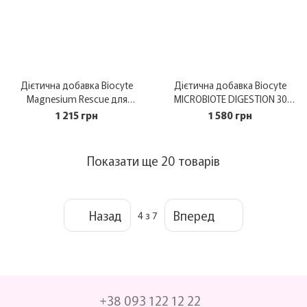
Дієтична добавка Biocyte
Дієтична добавка Biocyte
Magnesium Rescue для
MICROBIOTE DIGESTION 30
нервової системи 14 шт
капсул
1 215 грн
1 580 грн
Показати ще 20 товарів
Назад
Вперед
4
з 7
+38 093 122 12 22