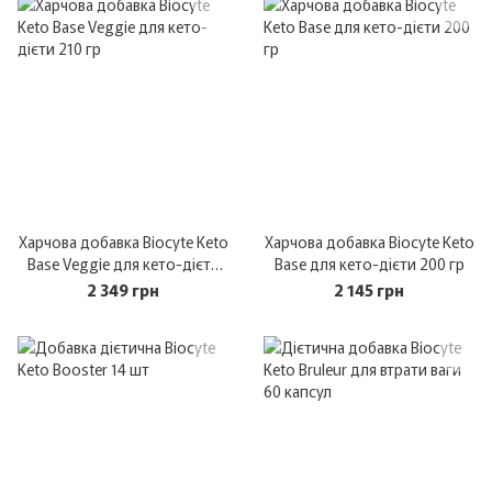
Харчова добавка Biocyte Keto
Харчова добавка Biocyte Keto
Base Veggie для кето-дієти
Base для кето-дієти 200 гр
210 гр
2 349 грн
2 145 грн