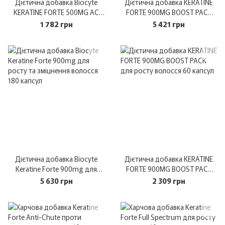
Дієтична добавка Biocyte
Дієтична добавка KERATINE
KERATINE FORTE 500MG AC
FORTE 900MG BOOST PACK
NEW 40 капсул
для росту волосся 120 капсул
1 782 грн
5 421 грн
Дієтична добавка Biocyte
Дієтична добавка KERATINE
Keratine Forte 900mg для
FORTE 900MG BOOST PACK
росту та зміцнення волосся
для росту волосся 60 капсул
5 630 грн
2 309 грн
180 капсул