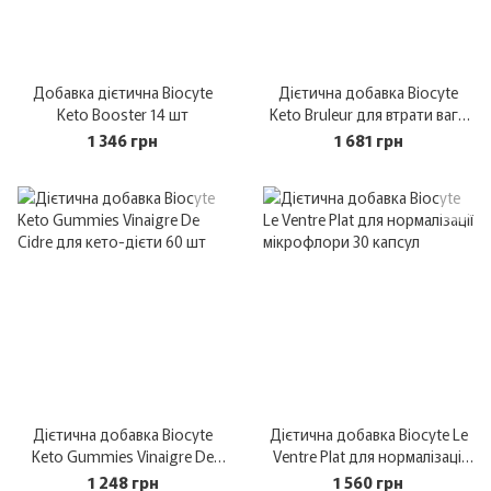
Добавка дієтична Biocyte
Дієтична добавка Biocyte
Keto Booster 14 шт
Keto Bruleur для втрати ваги
60 капсул
1 346 грн
1 681 грн
Дієтична добавка Biocyte
Дієтична добавка Biocyte Le
Keto Gummies Vinaigre De
Ventre Plat для нормалізації
Cidre для кето-дієти 60 шт
мікрофлори 30 капсул
1 248 грн
1 560 грн