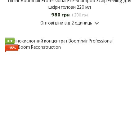
Пілінг Boomhair Professional Pre-Shampoo Scalp Peeling для
шкіри голови 220 мл
980 грн
1 200 грн
Оптові ціни
від 2 одиниць
Хіт
−15%