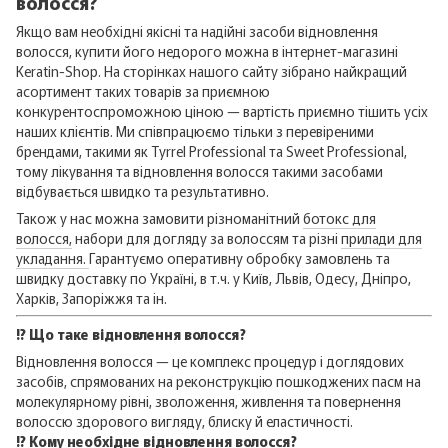
волосся?
Якщо вам необхідні якісні та надійні засоби відновлення
волосся, купити його недорого можна в інтернет-магазині
Keratin-Shop. На сторінках нашого сайту зібрано найкращий
асортимент таких товарів за приємною
конкурентоспроможною ціною — вартість приємно тішить усіх
наших клієнтів. Ми співпрацюємо тільки з перевіреними
брендами, такими як Tyrrel Professional та Sweet Professional,
тому лікування та відновлення волосся такими засобами
відбувається швидко та результативно.
Також у нас можна замовити різноманітний
ботокс для
волосся,
набори для догляду за волоссям та різні
прилади для
укладання.
Гарантуємо оперативну обробку замовлень та
швидку доставку по Україні, в т.ч. у Київ, Львів, Одесу, Дніпро,
Харків, Запоріжжя та ін.
⁉️ Що таке відновлення волосся?
Відновлення волосся — це комплекс процедур і доглядових
засобів, спрямованих на реконструкцію пошкоджених пасм на
молекулярному рівні, зволоження, живлення та повернення
волоссю здорового вигляду, блиску й еластичності.
⁉️ Кому необхідне відновлення волосся?