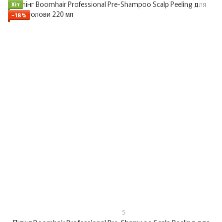
Хіт
−18%
5