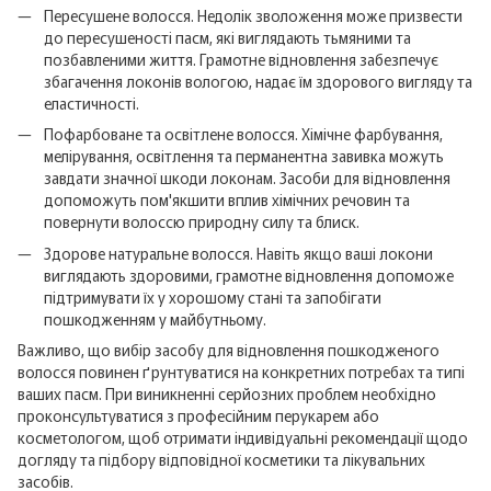
Пересушене волосся. Недолік зволоження може призвести
до пересушеності пасм, які виглядають тьмяними та
позбавленими життя. Грамотне відновлення забезпечує
збагачення локонів вологою, надає їм здорового вигляду та
еластичності.
Пофарбоване та освітлене волосся. Хімічне фарбування,
мелірування, освітлення та перманентна завивка можуть
завдати значної шкоди локонам. Засоби для відновлення
допоможуть пом'якшити вплив хімічних речовин та
повернути волоссю природну силу та блиск.
Здорове натуральне волосся. Навіть якщо ваші локони
виглядають здоровими, грамотне відновлення допоможе
підтримувати їх у хорошому стані та запобігати
пошкодженням у майбутньому.
Важливо, що вибір засобу для відновлення пошкодженого
волосся повинен ґрунтуватися на конкретних потребах та типі
ваших пасм. При виникненні серйозних проблем необхідно
проконсультуватися з професійним перукарем або
косметологом, щоб отримати індивідуальні рекомендації щодо
догляду та підбору відповідної косметики та лікувальних
засобів.