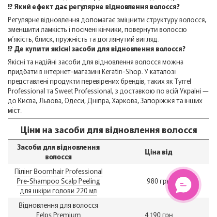
⁉️ Який ефект дає регулярне відновлення волосся?
Регулярне відновлення допомагає зміцнити структуру волосся,
зменшити ламкість і посічені кінчики, повернути волоссю
м’якість, блиск, пружність та доглянутий вигляд.
⁉️ Де купити якісні засоби для відновлення волосся?
Якісні та надійні засоби для відновлення волосся можна
придбати в інтернет-магазині Keratin-Shop. У каталозі
представлені продукти перевірених брендів, таких як Tyrrel
Professional та Sweet Professional, з доставкою по всій Україні —
до Києва, Львова, Одеси, Дніпра, Харкова, Запоріжжя та інших
міст.
Ціни на засоби для відновлення волосся
Засоби для відновлення
Ціна від
волосся
Пілінг Boomhair Professional
Pre-Shampoo Scalp Peeling
980 грн
для шкіри голови 220 мл
Відновлення для волосся
Felps Premium
4 190 грн