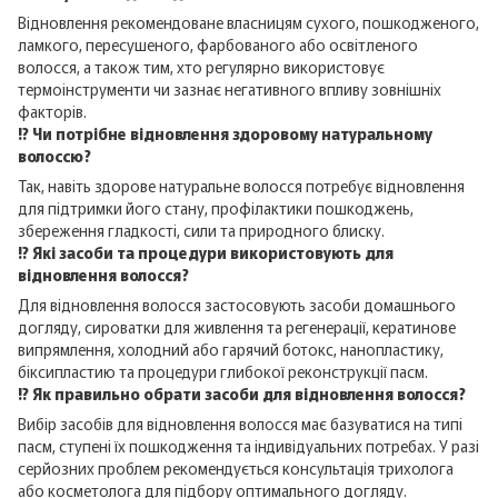
Відновлення рекомендоване власницям сухого, пошкодженого,
ламкого, пересушеного, фарбованого або освітленого
волосся, а також тим, хто регулярно використовує
термоінструменти чи зазнає негативного впливу зовнішніх
факторів.
⁉️ Чи потрібне відновлення здоровому натуральному
волоссю?
Так, навіть здорове натуральне волосся потребує відновлення
для підтримки його стану, профілактики пошкоджень,
збереження гладкості, сили та природного блиску.
⁉️ Які засоби та процедури використовують для
відновлення волосся?
Для відновлення волосся застосовують засоби домашнього
догляду, сироватки для живлення та регенерації, кератинове
випрямлення, холодний або гарячий ботокс, нанопластику,
біксипластию та процедури глибокої реконструкції пасм.
⁉️ Як правильно обрати засоби для відновлення волосся?
Вибір засобів для відновлення волосся має базуватися на типі
пасм, ступені їх пошкодження та індивідуальних потребах. У разі
серйозних проблем рекомендується консультація трихолога
або косметолога для підбору оптимального догляду.