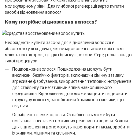
молекулярному рівні. Для глибокої регенерації варто купити
засоби відновлення волосся.
Кому потрібне відновлення волосся?
Необхідність купити засоби для відновлення волосся є
абсолютно у всіх дівчат, які незадоволені станом своїх пасм і
мріють про здорові, гладкі і блискучі локони. Серед показань до
такої процедури:
Пошкоджене волосся. Пошкодження можуть бути
викликані безліччю факторів, включаючи хімічну завивку,
агресивне фарбування, використання теплових інструментів
для стайлінгу та негативний вплив навколишнього
середовища. Відновлення допоможе зміцнити і відновити
структуру волосся, запобігаючи їх ламкості і кінчики, що
січуться.
Ослаблене і ламке волосся. Ослабленість може бути
пов'язана з нестачею поживних речовин та вологи. Кошти
для відновлення допоможуть перетворити пасма, зробити
їх живими, міцними та сильними.