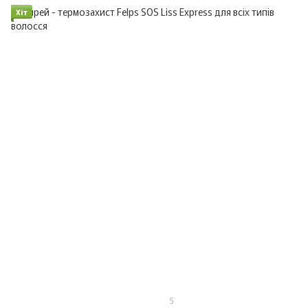
Хіт
5