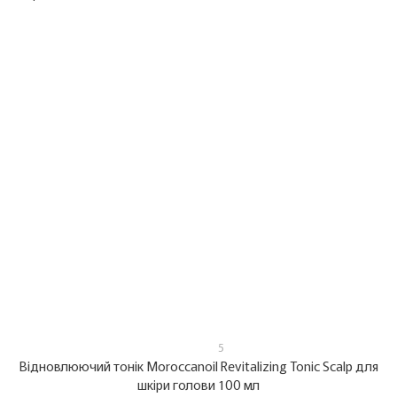
5
Вiдновлюючий тонiк Moroccanoil Revitalizing Tonic Scalp для
шкiри голови 100 мл