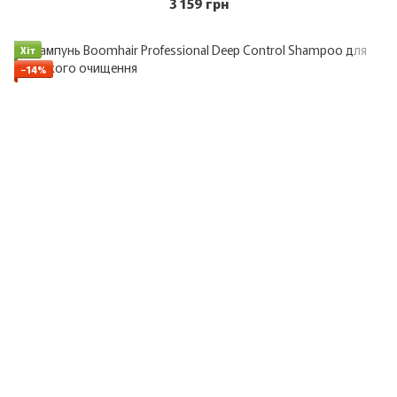
3 159 грн
Хіт
−14%