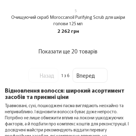
5
Очищуючий скраб Moroccanoil Purifying Scrub для шкiри
голови 125 мл
2 262 грн
Показати ще 20 товарів
Назад
Вперед
1
з 6
Відновлення волосся: широкий асортимент
засобів та приємні ціни
Травмовані, сухі, пошкоджені пасма виглядають неохайно та
непривабливо. І відновити волосся буває дуже непросто.
Потрібно не лише обмежити вплив на локони ушкоджуючих
факторів, а й подбати про комплекс коштів для реконструкції. І
досвідчені майстри рекомендують віддати перевагу
професійним засобам, які комплексно впливають на