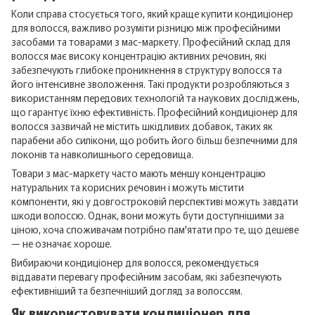
Коли справа стосується того, який краще купити кондиціонер
для волосся, важливо розуміти різницю між професійними
засобами та товарами з мас-маркету. Професійний склад для
волосся має високу концентрацію активних речовин, які
забезпечують глибоке проникнення в структуру волосся та
його інтенсивне зволоження. Такі продукти розробляються з
використанням передових технологій та наукових досліджень,
що гарантує їхню ефективність. Професійний кондиціонер для
волосся зазвичай не містить шкідливих добавок, таких як
парабени або силікони, що робить його більш безпечними для
локонів та навколишнього середовища.
Товари з мас-маркету часто мають меншу концентрацію
натуральних та корисних речовин і можуть містити
компоненти, які у довгостроковій перспективі можуть завдати
шкоди волоссю. Однак, вони можуть бути доступнішими за
ціною, хоча споживачам потрібно пам'ятати про те, що дешеве
— не означає хороше.
Вибираючи кондиціонер для волосся, рекомендується
віддавати перевагу професійним засобам, які забезпечують
ефективніший та безпечніший догляд за волоссям.
Як використовувати кондиціонер для