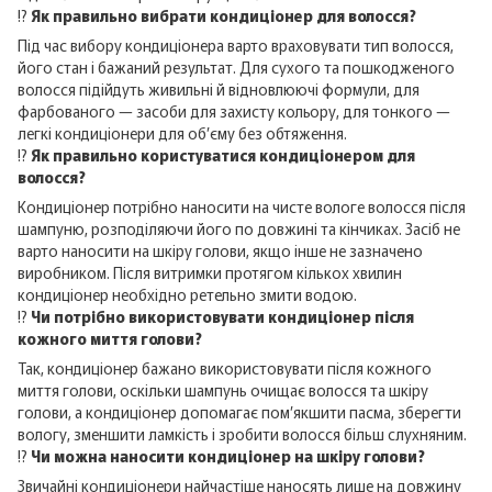
⁉️
Як правильно вибрати кондиціонер для волосся?
Під час вибору кондиціонера варто враховувати тип волосся,
його стан і бажаний результат. Для сухого та пошкодженого
волосся підійдуть живильні й відновлюючі формули, для
фарбованого — засоби для захисту кольору, для тонкого —
легкі кондиціонери для об’єму без обтяження.
⁉️
Як правильно користуватися кондиціонером для
волосся?
Кондиціонер потрібно наносити на чисте вологе волосся після
шампуню, розподіляючи його по довжині та кінчиках. Засіб не
варто наносити на шкіру голови, якщо інше не зазначено
виробником. Після витримки протягом кількох хвилин
кондиціонер необхідно ретельно змити водою.
⁉️
Чи потрібно використовувати кондиціонер після
кожного миття голови?
Так, кондиціонер бажано використовувати після кожного
миття голови, оскільки шампунь очищає волосся та шкіру
голови, а кондиціонер допомагає пом’якшити пасма, зберегти
вологу, зменшити ламкість і зробити волосся більш слухняним.
⁉️
Чи можна наносити кондиціонер на шкіру голови?
Звичайні кондиціонери найчастіше наносять лише на довжину