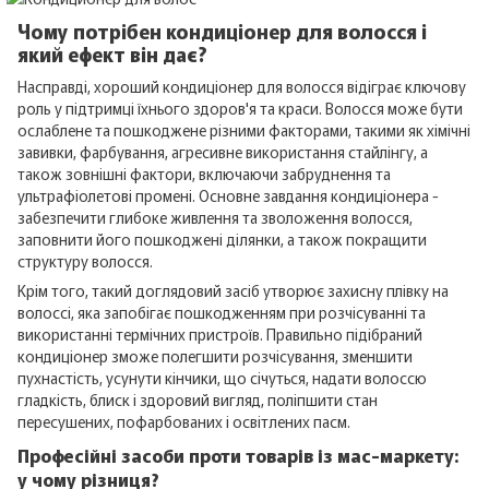
Чому потрібен кондиціонер для волосся і
який ефект він дає?
Насправді, хороший кондиціонер для волосся відіграє ключову
роль у підтримці їхнього здоров'я та краси. Волосся може бути
ослаблене та пошкоджене різними факторами, такими як хімічні
завивки, фарбування, агресивне використання стайлінгу, а
також зовнішні фактори, включаючи забруднення та
ультрафіолетові промені. Основне завдання кондиціонера -
забезпечити глибоке живлення та зволоження волосся,
заповнити його пошкоджені ділянки, а також покращити
структуру волосся.
Крім того, такий доглядовий засіб утворює захисну плівку на
волоссі, яка запобігає пошкодженням при розчісуванні та
використанні термічних пристроїв. Правильно підібраний
кондиціонер зможе полегшити розчісування, зменшити
пухнастість, усунути кінчики, що січуться, надати волоссю
гладкість, блиск і здоровий вигляд, поліпшити стан
пересушених, пофарбованих і освітлених пасм.
Професійні засоби проти товарів із мас-маркету:
у чому різниця?