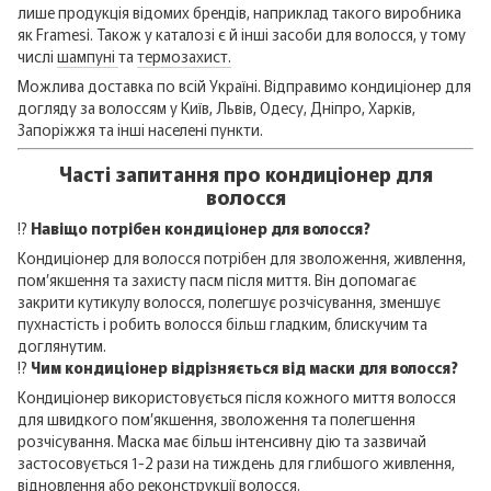
лише продукція відомих брендів, наприклад такого виробника
як Framesi. Також у каталозі є й інші засоби для волосся, у тому
числі
шампуні
та
термозахист.
Можлива доставка по всій Україні. Відправимо кондиціонер для
догляду за волоссям у Київ, Львів, Одесу, Дніпро, Харків,
Запоріжжя та інші населені пункти.
Часті запитання про кондиціонер для
волосся
⁉️
Навіщо потрібен кондиціонер для волосся?
Кондиціонер для волосся потрібен для зволоження, живлення,
пом’якшення та захисту пасм після миття. Він допомагає
закрити кутикулу волосся, полегшує розчісування, зменшує
пухнастість і робить волосся більш гладким, блискучим та
доглянутим.
⁉️
Чим кондиціонер відрізняється від маски для волосся?
Кондиціонер використовується після кожного миття волосся
для швидкого пом’якшення, зволоження та полегшення
розчісування. Маска має більш інтенсивну дію та зазвичай
застосовується 1-2 рази на тиждень для глибшого живлення,
відновлення або реконструкції волосся.