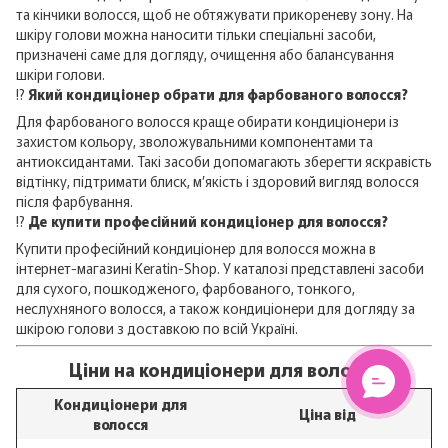
та кінчики волосся, щоб не обтяжувати прикореневу зону. На
шкіру голови можна наносити тільки спеціальні засоби,
призначені саме для догляду, очищення або балансування
шкіри голови.
⁉️
Який кондиціонер обрати для фарбованого волосся?
Для фарбованого волосся краще обирати кондиціонери із
захистом кольору, зволожувальними компонентами та
антиоксидантами. Такі засоби допомагають зберегти яскравість
відтінку, підтримати блиск, м’якість і здоровий вигляд волосся
після фарбування.
⁉️
Де купити професійний кондиціонер для волосся?
Купити професійний кондиціонер для волосся можна в
інтернет-магазині Keratin-Shop. У каталозі представлені засоби
для сухого, пошкодженого, фарбованого, тонкого,
неслухняного волосся, а також кондиціонери для догляду за
шкірою голови з доставкою по всій Україні.
Ціни на кондиціонери для волосся
Кондиціонери для
Ціна від
волосся