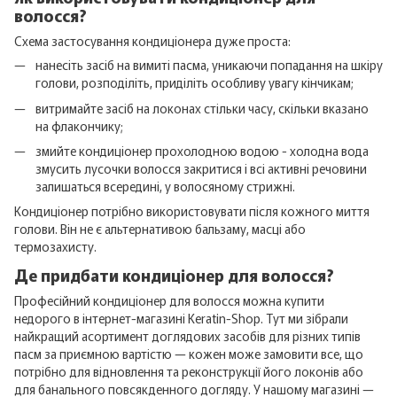
волосся?
Схема застосування кондиціонера дуже проста:
нанесіть засіб на вимиті пасма, уникаючи попадання на шкіру
голови, розподіліть, приділіть особливу увагу кінчикам;
витримайте засіб на локонах стільки часу, скільки вказано
на флакончику;
змийте кондиціонер прохолодною водою - холодна вода
змусить лусочки волосся закритися і всі активні речовини
залишаться всередині, у волосяному стрижні.
Кондиціонер потрібно використовувати після кожного миття
голови. Він не є альтернативою бальзаму, масці або
термозахисту.
Де придбати кондиціонер для волосся?
Професійний кондиціонер для волосся можна купити
недорого в інтернет-магазині Keratin-Shop. Тут ми зібрали
найкращий асортимент доглядових засобів для різних типів
пасм за приємною вартістю — кожен може замовити все, що
потрібно для відновлення та реконструкції його локонів або
для банального повсякденного догляду. У нашому магазині —