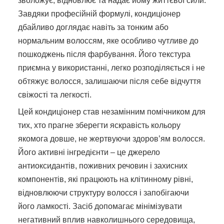
зволожує, відновлює та надає йому життєвої сили.
Завдяки професійній формулі, кондиціонер
дбайливо доглядає навіть за тонким або
нормальним волоссям, яке особливо чутливе до
пошкоджень після фарбування. Його текстура
приємна у використанні, легко розподіляється і не
обтяжує волосся, залишаючи після себе відчуття
свіжості та легкості.
Цей кондиціонер став незамінним помічником для
тих, хто прагне зберегти яскравість кольору
якомога довше, не жертвуючи здоров’ям волосся.
Його активні інгредієнти – це джерело
антиоксидантів, поживних речовин і захисних
компонентів, які працюють на клітинному рівні,
відновлюючи структуру волосся і запобігаючи
його ламкості. Засіб допомагає мінімізувати
негативний вплив навколишнього середовища,