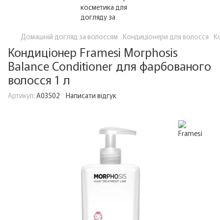
Домашній догляд за волоссям
Кондиціонери для волосся
К
Кондиціонер Framesi Morphosis
Balance Conditioner для фарбованого
волосся 1 л
Артикул:
A03502
Написати відгук