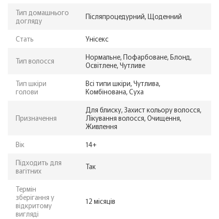
Тип домашнього
Післяпроцедурний, Щоденний
догляду
Стать
Унісекс
Нормальне, Пофарбоване, Блонд,
Тип волосся
Освітлене, Чутливе
Тип шкіри
Всі типи шкіри, Чутлива,
голови
Комбінована, Суха
Для блиску, Захист кольору волосся,
Призначення
Лікування волосся, Очищення,
Живлення
Вік
14+
Підходить для
Так
вагітних
Термін
зберігання у
12 місяців
відкритому
вигляді