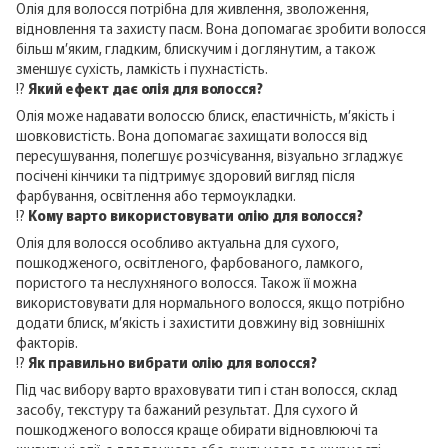
Олія для волосся потрібна для живлення, зволоження,
відновлення та захисту пасм. Вона допомагає зробити волосся
більш м’яким, гладким, блискучим і доглянутим, а також
зменшує сухість, ламкість і пухнастість.
⁉️
Який ефект дає олія для волосся?
Олія може надавати волоссю блиск, еластичність, м’якість і
шовковистість. Вона допомагає захищати волосся від
пересушування, полегшує розчісування, візуально згладжує
посічені кінчики та підтримує здоровий вигляд після
фарбування, освітлення або термоукладки.
⁉️
Кому варто використовувати олію для волосся?
Олія для волосся особливо актуальна для сухого,
пошкодженого, освітленого, фарбованого, ламкого,
пористого та неслухняного волосся. Також її можна
використовувати для нормального волосся, якщо потрібно
додати блиск, м’якість і захистити довжину від зовнішніх
факторів.
⁉️
Як правильно вибрати олію для волосся?
Під час вибору варто враховувати тип і стан волосся, склад
засобу, текстуру та бажаний результат. Для сухого й
пошкодженого волосся краще обирати відновлюючі та