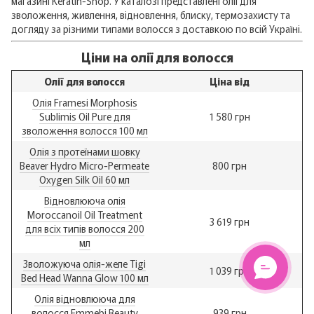
магазині Keratin-Shop. У каталозі представлені олії для
зволоження, живлення, відновлення, блиску, термозахисту та
догляду за різними типами волосся з доставкою по всій Україні.
Ціни на олії для волосся
Олії для волосся
Ціна від
Олія Framesi Morphosis
Sublimis Oil Pure для
1 580 грн
зволоження волосся 100 мл
Олія з протеїнами шовку
Beaver Hydro Micro-Permeate
800 грн
Oxygen Silk Oil 60 мл
Відновлююча олія
Moroccanoil Oil Treatment
3 619 грн
для всіх типів волосся 200
мл
Зволожуюча олія-желе Tigi
1 039 грн
Bed Head Wanna Glow 100 мл
Олія відновлююча для
волосся Emmebi Beauty
939 грн