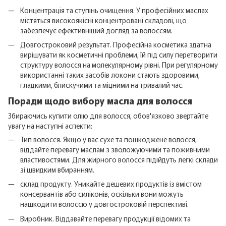
Концентрація та ступінь очищення. У професійних маслах
містяться високоякісні концентровані складові, що
забезпечує ефективніший догляд за волоссям.
Довгостроковий результат. Професійна косметика здатна
вирішувати як косметичні проблеми, їй під силу перетворити
структуру волосся на молекулярному рівні. При регулярному
використанні таких засобів локони стають здоровими,
гладкими, блискучими та міцними на тривалий час.
Поради щодо вибору масла для волосся
Збираючись купити олію для волосся, обов'язково звертайте
увагу на наступні аспекти:
Тип волосся. Якщо у вас сухе та пошкоджене волосся,
віддайте перевагу маслам з зволожуючими та поживними
властивостями. Для жирного волосся підійдуть легкі склади
зі швидким вбиранням.
склад продукту. Уникайте дешевих продуктів із вмістом
консервантів або силіконів, оскільки вони можуть
нашкодити волоссю у довгостроковій перспективі.
Виробник. Віддавайте перевагу продукції відомих та