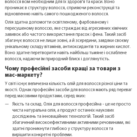
волосся всім необхідним для їх здоров'я та краси. Воно
проникає в структуру волосся, сприяючи реконструкції та
відновленню навіть самого пошкодженого волосся.
Олія здатна допомогти освітленому, фарбованому і
пересушеному волоссю, яке страждає від агресивних хімічних
завивок або частого використання прасок і фена. Такий засіб
збагачує волосся не лише зовні, а й зсередини, завдяки своєму
унікальному складу вітамінів, антиоксидантів та жирних кислот.
Воно здатне перетворити навіть найбільш тьмяне і ослаблене
волосся, надаючи їм природний блиск і доглянутість.
Чому професійні засоби кращі за товари з
мас-маркету?
У світі існує величезна кількість олій для волосся різної ціни та
якості. Однак професійні засоби для волосся мають ряд переваг
перед масовими продуктами, серед яких:
Якість та склад. Олія для волосся професійна - це не просто
чиста натуральна олія, а продукт останніх наукових
досліджень та інноваційних технологій. Такий засіб
збагачений високоефективними активними речовинами, які
здатні проникнути глибоко у структуру волосся та
вирішити конкретні проблеми.