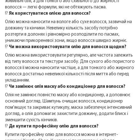
живильні олії, а для тонкого або схильного до жирності
волосся — легкі формули, які не обтяжують пасма.
⁉️
Як користуватися олією для волосся?
Олію можна наносити на вологе або сухе волосся, зазвичай на
довжину та кінчики. Невелику кількість засобу потрібно
розтерти в долонях і рівномірно розподілити по пасмах,
уникаючи прикореневої зони, якщо волосся швидко жирніє.
⁉️
Чи можна використовувати олію для волосся щодня?
Олію можна використовувати регулярно, але частота залежить
від типу волосся та текстури засобу. Для сухого або пористого
волосся її можна наносити частіше, а для тонкого або жирного
волосся достатньо невеликої кількості після миття або перед
укладанням.
⁉️
Чи замінює олія маску або кондиціонер для волосся?
Олія не замінює повністю маску або кондиціонер, а доповнює
основний догляд. Шампунь очищає волосся, кондиціонер
пом’якшує та закриває кутикулу, маска забезпечує інтенсивний
догляд, а олія допомагає захистити довжину, додати блиск і
зменшити сухість кінчиків.
⁉️
Де купити професійну олію для волосся?
Купити професійну олію для волосся можна в інтернет-