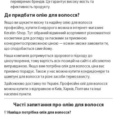
перевірених брендів. Це гарантує високу якість та
ефективність продукту.
Де придбати олію для волосся?
Якщо ви шукаєте якісну та надійну олію для волосся
професійну, купити її недорого можна в інтернет-магазині
Keratin-Shop. Тут зібраний відмінний асортимент різноманітної
косметики для догляду за пасмами за приємною
конкурентоспроможною ціною — кожен зможе замовити те,
що сподобається саме йому.
Наша компанія дотримується здорового підходу до
ціноутворення, тому вартість всіх позицій на сайті є абсолютно
виправданою. Якщо вам потрібна олія для волосся, ціна вас
приємно порадує. Також у нас можна купити
кондиціонери
та
шампуні
для волосся та різні засоби
термозахисту.
Здійснюємо доставку по Україні. Професійні олії для волосся
можна купити з відправкою в Київ, Харків, Полтава та інші
населені пункти.
Часті запитання про олію для волосся
⁉️
Навіщо потрібна олія для волосся?