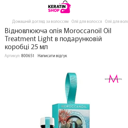
Домашній догляд за волоссям
Олії для волосся
Олії для вол
Відновлююча олія Moroccanoil Oil
Treatment Light в подарунковій
коробці 25 мл
Артикул:
800651
Написати відгук