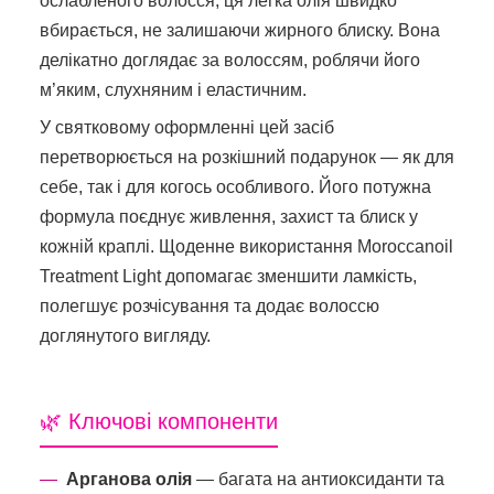
ослабленого волосся, ця легка олія швидко
вбирається, не залишаючи жирного блиску. Вона
делікатно доглядає за волоссям, роблячи його
м’яким, слухняним і еластичним.
У святковому оформленні цей засіб
перетворюється на розкішний подарунок — як для
себе, так і для когось особливого. Його потужна
формула поєднує живлення, захист та блиск у
кожній краплі. Щоденне використання Moroccanoil
Treatment Light допомагає зменшити ламкість,
полегшує розчісування та додає волоссю
доглянутого вигляду.
🌿 Ключові компоненти
Арганова олія
— багата на антиоксиданти та