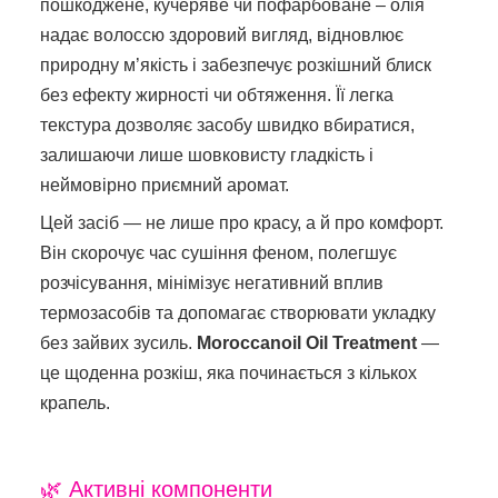
пошкоджене, кучеряве чи пофарбоване – олія
надає волоссю здоровий вигляд, відновлює
природну м’якість і забезпечує розкішний блиск
без ефекту жирності чи обтяження. Її легка
текстура дозволяє засобу швидко вбиратися,
залишаючи лише шовковисту гладкість і
неймовірно приємний аромат.
Цей засіб — не лише про красу, а й про комфорт.
Він скорочує час сушіння феном, полегшує
розчісування, мінімізує негативний вплив
термозасобів та допомагає створювати укладку
без зайвих зусиль.
Moroccanoil Oil Treatment
—
це щоденна розкіш, яка починається з кількох
крапель.
🌿 Активні компоненти