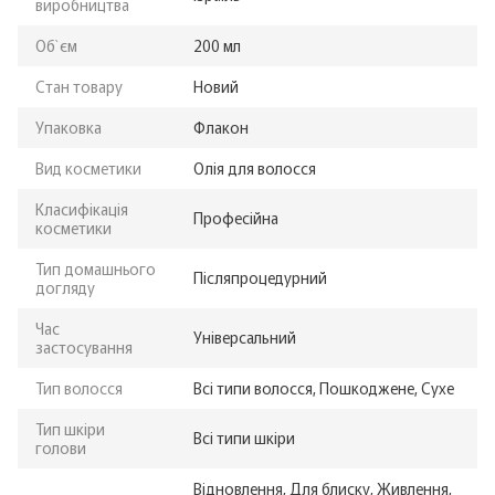
виробництва
Об`єм
200 мл
Стан товару
Новий
Упаковка
Флакон
Вид косметики
Олія для волосся
Класифікація
Професійна
косметики
Тип домашнього
Післяпроцедурний
догляду
Час
Універсальний
застосування
Тип волосся
Всі типи волосся, Пошкоджене, Сухе
Тип шкіри
Всі типи шкіри
голови
Відновлення, Для блиску, Живлення,