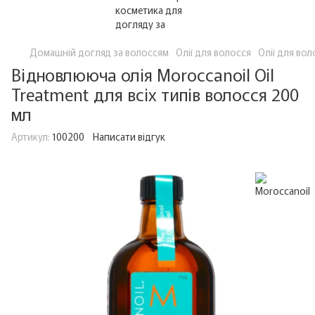
Домашній догляд за волоссям
Олії для волосся
Олії для вол
Відновлююча олія Moroccanoil Oil
Treatment для всіх типів волосся 200
мл
Артикул:
100200
Написати відгук