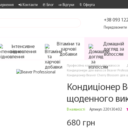
вернення
📲 Контакти
📒 Блог
📣 Відгуки
🔖 Оферта
+38 093 122
Передзвонити 
Вітаміни та
Домашній
Інтенсивне
харчові
догляд за
відновлення
добавки
волоссям
Професійна косметика для волосся
Кондиціонери для волосся Beaver Profess
Кондиціонер Beaver Cherry Blossom для 
Кондиціонер B
щоденного ви
В наявності
Артикул: 220130402
680 грн