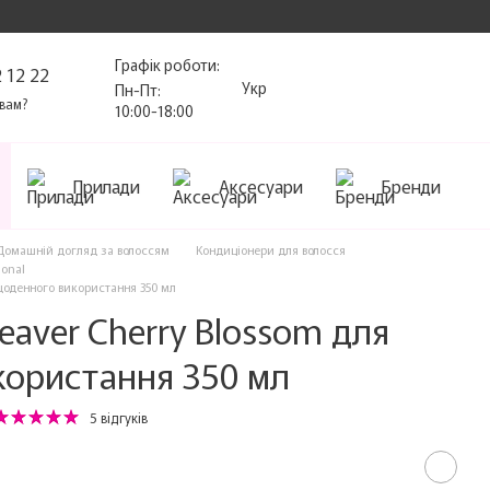
Графік роботи:
 12 22
Укр
Пн-Пт:
вам?
10:00-18:00
Прилади
Аксесуари
Бренди
Домашній догляд за волоссям
Кондиціонери для волосся
ional
щоденного використання 350 мл
eaver Cherry Blossom для
користання 350 мл
5 відгуків