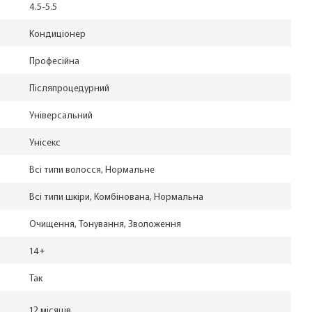
4.5-5.5
Кондиціонер
Професійна
Післяпроцедурний
Універсальний
Унісекс
Всі типи волосся, Нормальне
Всі типи шкіри, Комбінована, Нормальна
Очищення, Тонування, Зволоження
14+
Так
12 місяців