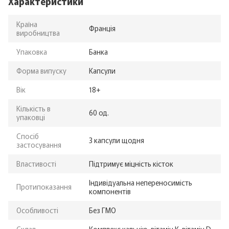
Характеристики
Країна
Франція
виробництва
Упаковка
Банка
Форма випуску
Капсули
Вік
18+
Кількість в
60 од.
упаковці
Спосіб
3 капсули щодня
застосування
Властивості
Підтримує міцність кісток
Індивідуальна непереносимість
Протипоказання
компонентів
Особливості
Без ГМО