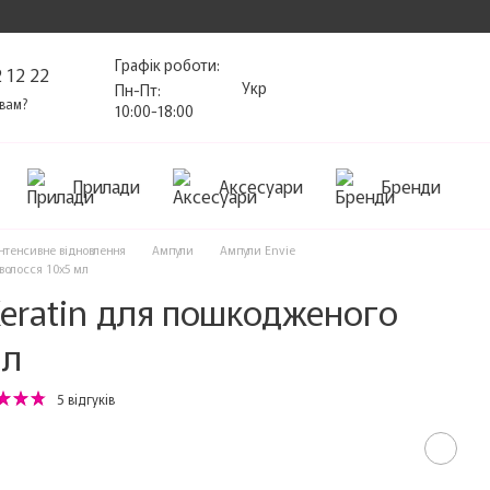
Графік роботи:
 12 22
Укр
Пн-Пт:
вам?
10:00-18:00
Прилади
Аксесуари
Бренди
Інтенсивне відновлення
Ампули
Ампули Envie
волосся 10х5 мл
Keratin для пошкодженого
мл
5 відгуків