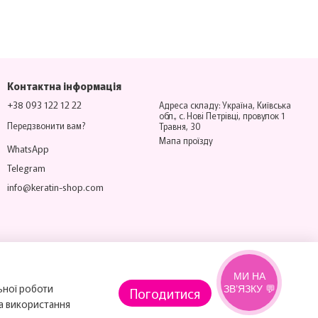
Контактна інформація
+38 093 122 12 22
Адреса складу: Україна, Київська
обл., с. Нові Петрівці, провулок 1
Передзвонити вам?
Травня, 30
Мапа проїзду
WhatsApp
Telegram
info@keratin-shop.com
МИ НА
ьної роботи
ЗВ’ЯЗКУ 💬
Погодитися
на використання