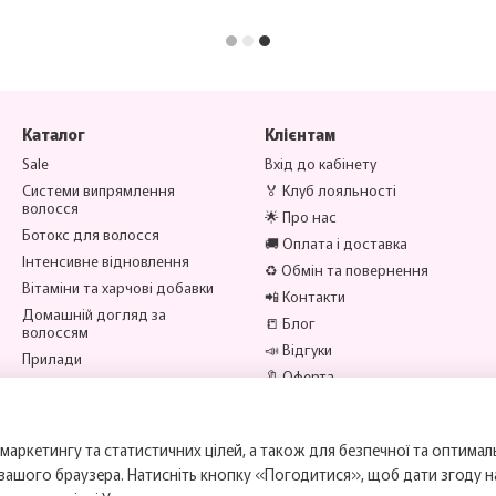
Каталог
Клієнтам
Sale
Вхід до кабінету
Системи випрямлення
🏅 Клуб лояльності
волосся
🌟 Про нас
Ботокс для волосся
🚚 Оплата і доставка
Інтенсивне відновлення
♻️ Обмін та повернення
Вітаміни та харчові добавки
📲 Контакти
Домашній догляд за
📒 Блог
волоссям
📣 Відгуки
Прилади
🔖 Оферта
Аксесуари
Бренди
Ми в соцмережах
маркетингу та статистичних цілей, а також для безпечної та оптимал
 вашого браузера. Натисніть кнопку «Погодитися», щоб дати згоду 