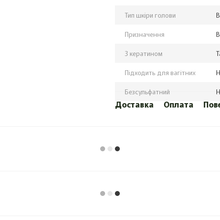
Тип шкіри голови
В
Призначення
В
З кератином
Т
Підходить для вагітних
Н
Безсульфатний
Н
Доставка
Оплата
Пов