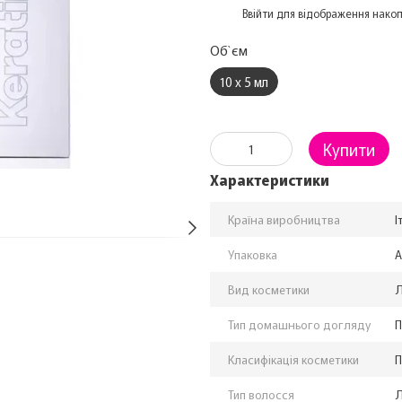
%
Ввійти
для відображення накоп
Об`єм
10 х 5 мл
Купити
Характеристики
Країна виробництва
І
Упаковка
А
Вид косметики
Л
Тип домашнього догляду
П
Класифікація косметики
П
Тип волосся
Л