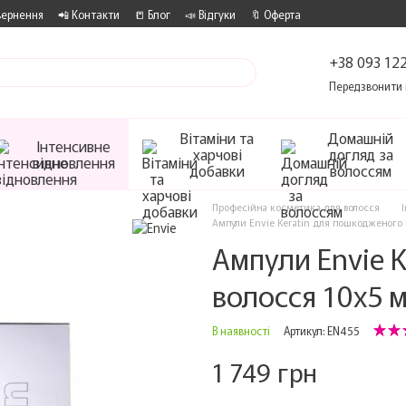
вернення
📲 Контакти
📒 Блог
📣 Відгуки
🔖 Оферта
+38 093 122
Передзвонити 
Вітаміни та
Домашній
Інтенсивне
харчові
догляд за
відновлення
добавки
волоссям
Професійна косметика для волосся
Ампули Envie Keratin для пошкодженого 
Ампули Envie 
волосся 10х5 
В наявності
Артикул: EN455
1 749 грн