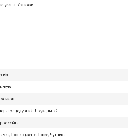
ичувальної знижки
талія
мпула
осьйон
ісляпроцедурний, Лікувальний
рофесійна
амке, Пошкоджене, Тонке, Чутливе