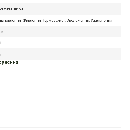
сі типи шкіри
ідновлення, Живлення, Термозахист, Зволоження, Ущільнення
ак
і
і
ернення