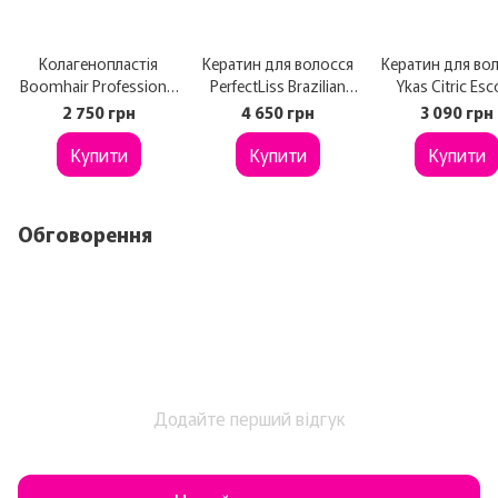
Колагенопластія
Кератин для волосся
Кератин для во
Boomhair Professional
PerfectLiss Brazilian
Ykas Citric Es
Premium Collagen
Keratin Tourmaline 1 л
Progressiva 1
2 750 грн
4 650 грн
3 090 грн
Plastia для волосся
Купити
500 мл
Купити
Купити
Обговорення
Додайте перший відгук