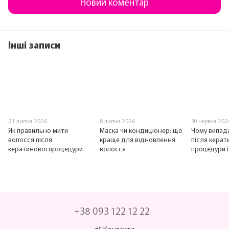
Новий коментар
Інші записи
21 липня 2026
8 липня 2026
30 червня 202
Як правильно мити
Маска чи кондиціонер: що
Чому випад
волосся після
краще для відновлення
після керат
кератинової процедури
волосся
процедури 
+38 093 122 12 22