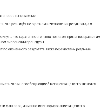
 что речь идёт не о резком исчезновении результата, а о
еркнуть, что кератин постепенно покидает пряди, возвращая им
ьном выполнении процедуры.
ёт пожизненного результата. Ниже перечислены реальные
нимать, что многообещающие 8 месяцев чаще всего являются
сти факторов, и именно их игнорирование чаще всего