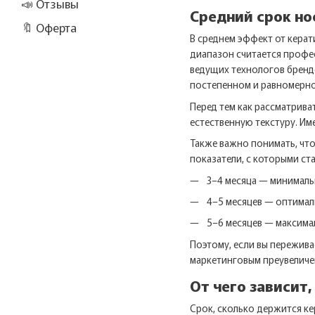
📣 Отзывы
Средний срок но
🔖 Оферта
В среднем эффект от керат
диапазон считается профе
ведущих технологов брендо
постепенном и равномерно
Перед тем как рассматрива
естественную текстуру. И
Также важно понимать, чт
показатели, с которыми ст
3–4 месяца — минималь
4–5 месяцев — оптимал
5–6 месяцев — максима
Поэтому, если вы пережива
маркетинговым преувеличен
От чего зависит
Срок, сколько держится ке