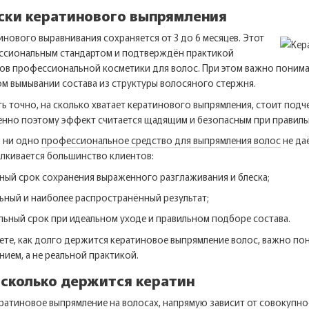
ски кератинового выпрямления
инового выравнивания сохраняется от 3 до 6 месяцев. Этот
ссиональным стандартом и подтверждён практикой
в профессиональной косметики для волос. При этом важно понимать,
м вымывании состава из структуры волосяного стержня.
ть точно, на сколько хватает кератинового выпрямления, стоит подч
менно поэтому эффект считается щадящим и безопасным при правил
о ни одно
профессиональное средство для выпрямления волос
не да
алкивается большинство клиентов:
ный срок сохранения выраженного разглаживания и блеска;
ьный и наиболее распространённый результат;
льный срок при идеальном уходе и правильном подборе состава.
ете, как долго держится кератиновое выпрямление волос, важно по
ием, а не реальной практикой.
, сколько держится кератин
ратиновое выпрямление на волосах, напрямую зависит от совокупно