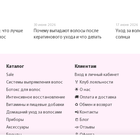
30 июня 2026
17 июня 2026
: что лучше
Почему выпадают волосы после
Уход за вол
лос
кератинового ухода и что делать
солнца
Каталог
Клиентам
Sale
Вход в личный кабинет
Системы выпрямления волос
🏅 Клуб лояльности
Ботокс для волос
🌟 О нас
Интенсивное восстановление
🚚 Оплата и доставка
Витамины и пищевые добавки
♻️ Обмен и возврат
Домашний уход за волосами
📲 Контакты
Приборы
📒 Блог
Аксессуары
📣 Отзывы
Бренды
🔖 Оферта