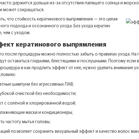
часто держится дольше из-за отсутствия палящего солнца и морской
ки может сокращаться.
ть, что стойкость кератинового выпрямления — это целая
ого подхода и осознанного ухода. Без ухода кератин
, чем с уходом.
фект кератинового выпрямления
то после процедуры можно полностью забыть о правилах ухода. На 
дут оставаться гладкими, блестящими и послушными. Поэтому если в
процедура и как продлить эффект от нее, нужно уделить внимание у
ловиях:
атные шампуни без агрессивных ПАВ;
лубокой очисткой без необходимости;
т с солёной и хлорированной водой;
увлажняющие маски и кондиционеры;
ь частоту мытья головы.
аций позволяет сохранить визуальный эффект и качество волос ма