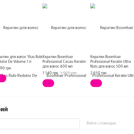
атин для волос Ykas Rubi
Кератин Boomhair
Кератин Boomhair
utor De Volume 1 л
Professional Cacau Keratin
Professional Keratin Ultra
для волос 800 мл
Nuts для волос 500 мл
090 грн
1 140 грн
1 900 грн
2 650 грн
рий
Войти с помощью