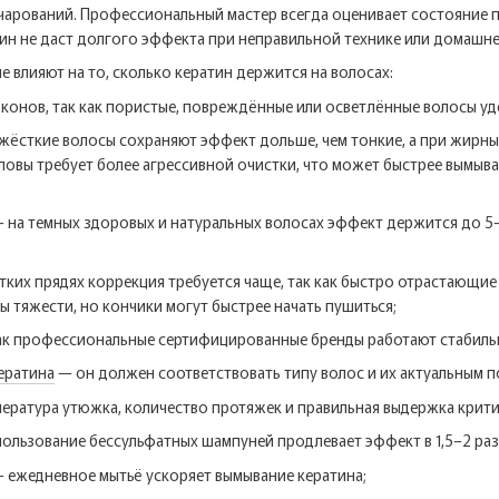
чарований. Профессиональный мастер всегда оценивает состояние п
ин не даст долгого эффекта при неправильной технике или домашне
 влияют на то, сколько кератин держится на волосах:
конов, так как пористые, повреждённые или осветлённые волосы уд
 жёсткие волосы сохраняют эффект дольше, чем тонкие, а при жирны
ловы требует более агрессивной очистки, что может быстрее вымыва
 на темных здоровых и натуральных волосах эффект держится до 5-6
тких прядях коррекция требуется чаще, так как быстро отрастающие
ы тяжести, но кончики могут быстрее начать пушиться;
 как профессиональные сертифицированные бренды работают стабиль
ератина
— он должен соответствовать типу волос и их актуальным п
пература утюжка, количество протяжек и правильная выдержка крити
ользование бессульфатных шампуней продлевает эффект в 1,5–2 раза
— ежедневное мытьё ускоряет вымывание кератина;