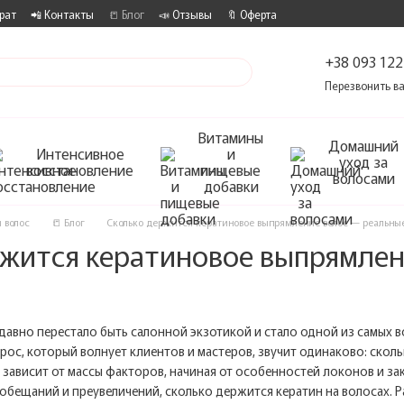
рат
📲 Контакты
📒 Блог
📣 Отзывы
🔖 Оферта
+38 093 122
Перезвонить в
Витамины
Домашний
Интенсивное
и
уход за
восстановление
пищевые
волосами
добавки
 волос
📒 Блог
Сколько держится кератиновое выпрямление волос — реальны
ржится кератиновое выпрямлен
давно перестало быть салонной экзотикой и стало одной из самых 
рос, который волнует клиентов и мастеров, звучит одинаково: скол
о зависит от массы факторов, начиная от особенностей локонов и 
обещаний и преувеличений, сколько держится кератин на волосах. 