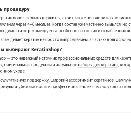
ть процедуру
кератин волос сколько держится, стоит также поговорить о возмож
мления через 4–6 месяцев, когда состав уже частично вымылся, но 
ходимости не рекомендуется, особенно на тонких и ослабленных во
алам делает кератин не просто выпрямлением, а частью долгосрочн
ы выбирают KeratinShop?
hop
— это надёжный источник профессиональных средств для керати
ы, оригинальная продукция и актуальные
наборы для кератина
, кото
лонном уходе.
нсультативную поддержку, широкий ассортимент кератинов, шампуней
 результат, безопасность и профессиональное качество ухода за во