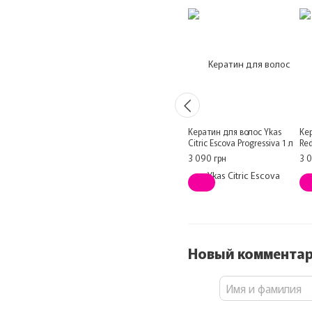
Кератин для волос Ykas
Кер
Citric Escova Progressiva 1 л
Red
3 090 грн
3 
Новый коммента