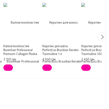
Коллагенопластия
Кератин для волос
Кератин для волос
Boomhair Professional
PerfectLiss Brazilian Keratin
PerfectLiss Brazilian 
Premium Collagen Plastia
Tourmaline 1 л
Tourmaline 500 мл
для волос 500 мл
2 750 грн
4 650 грн
2 450 грн