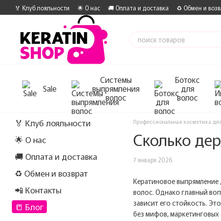
Перейти к основному контенту
🏅 Клуб лояльности
🌟 О нас
🚚 Оплата и доставка
♻️ Обмен и возв
Системы
Ботокс
Sale
выпрямления
для
волос
волос
🏅 Клуб лояльности
Профессиональная косметика для
Сколько де
🌟 О нас
🚚 Оплата и доставка
7 января 2026
♻️ Обмен и возврат
Кератиновое выпрямление 
📲 Контакты
волос. Однако главный воп
зависит его стойкость. Эт
📒 Блог
без мифов, маркетинговых 