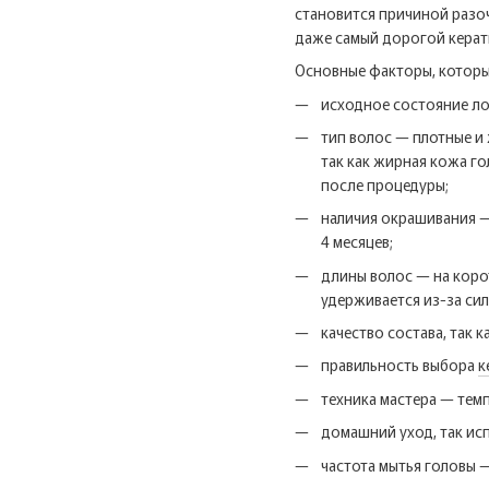
становится причиной разо
даже самый дорогой керат
Основные факторы, которые
исходное состояние ло
тип волос — плотные и
так как жирная кожа го
после процедуры;
наличия окрашивания —
4 месяцев;
длины волос — на коро
удерживается из-за сил
качество состава, так
правильность выбора
к
техника мастера — тем
домашний уход, так исп
частота мытья головы 