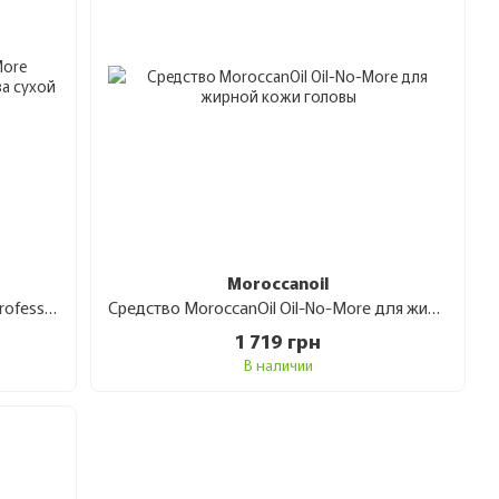
Moroccanoil
Средство Moroccanoil Dry-No-More Professional Scalp Treatment по уходу за сухой кожей головы 45 мл
Средство MoroccanOil Oil-No-More для жирной кожи головы 45 мл
1 719 грн
В наличии