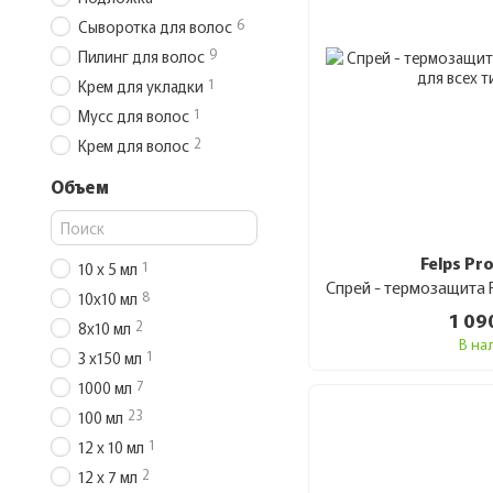
6
Сыворотка для волос
9
Пилинг для волос
1
Крем для укладки
1
Мусс для волос
2
Крем для волос
Объем
Felps Pr
1
10 х 5 мл
8
10х10 мл
1 09
2
8х10 мл
В на
1
3 х150 мл
7
1000 мл
23
100 мл
1
12 х 10 мл
2
12 x 7 мл