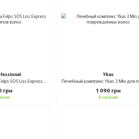
ofessional
Ykas
Спрей - термозащита Felps SOS Liss Express для всех типов волос 230 мл
0 грн
1 090 грн
личии
В наличии