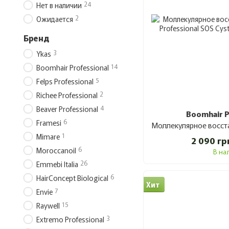
24
Нет в наличии
2
Ожидается
Бренд
3
Ykas
14
Boomhair Professional
5
Felps Professional
2
Richee Professional
4
Beaver Professional
Boomhair P
6
Framesi
1
Mimare
2 090 гр
6
Moroccanoil
В на
26
Emmebi Italia
6
HairConcept Biological
Хит
7
Envie
15
Raywell
3
Extremo Professional