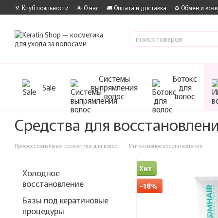
Перейти к основному контенту
🏅 Клуб лояльности
🌟 О нас
🚚 Оплата и доставка
♻️ Обмен и возв
Системы
Ботокс
Sale
выпрямления
для
волос
волос
Средства для восстановлени
Профессиональная косметика для волос
Интенсивное восстановление
Хит
Холодное
восстановление
−18%
Базы под кератиновые
процедуры