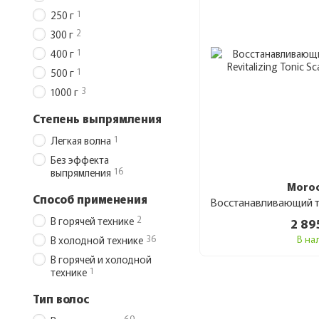
1
250 г
2
300 г
1
400 г
1
500 г
3
1000 г
Степень выпрямления
1
Легкая волна
Без эффекта
16
выпрямления
Moroc
Способ применения
2
В горячей технике
2 89
В на
36
В холодной технике
В горячей и холодной
1
технике
Тип волос
69