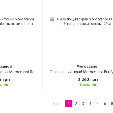
canoil
Moroccanoil
Восстанавливающий тоник Moroccanoil Revitalizing Tonic Scalp для кожи головы 100 мл
5 грн
2 262 грн
личии
В наличии
Назад
1
2
3
4
5
6