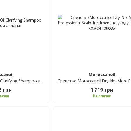
canoil
Moroccanoil
Шампунь MoroccanOil Clarifying Shampoo для глубокой очистки 1000 мл
8 грн
1 719 грн
личии
В наличии