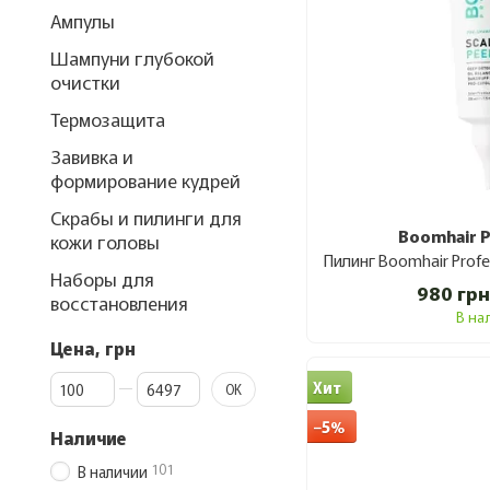
Ампулы
Шампуни глубокой
очистки
Термозащита
Завивка и
формирование кудрей
Скрабы и пилинги для
Boomhair P
кожи головы
Наборы для
980 грн
восстановления
В на
Цена, грн
От Цена, грн
До Цена, грн
Хит
OK
−5%
Наличие
101
В наличии