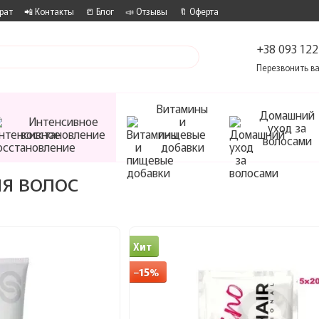
рат
📲 Контакты
📒 Блог
📣 Отзывы
🔖 Оферта
+38 093 122
Перезвонить в
Витамины
Домашний
Интенсивное
и
уход за
восстановление
пищевые
волосами
добавки
я волос
Хит
−15%