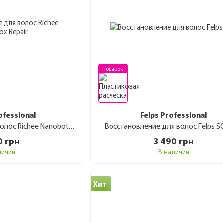
Подарок
ofessional
Felps Professional
Восстановление для волос Richee Nanobotox Repair 1 кг
Восстановление для волос Felps SO
0 грн
3 490 грн
личии
В наличии
Хит