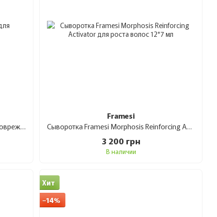
Framesi
Лечебный комплекс Ykas 3 Min для поврежденных волос 300 мл
Сыворотка Framesi Morphosis Reinforcing Activator для роста волос 12*7 мл
3 200 грн
В наличии
Хит
−14%