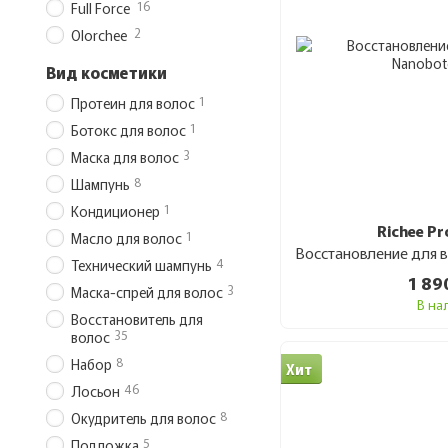
16
Full Force
2
Olorchee
Вид косметики
1
Протеин для волос
1
Ботокс для волос
3
Маска для волос
8
Шампунь
1
Кондиционер
Richee Pr
1
Масло для волос
4
Технический шампунь
1 89
3
Маска-спрей для волос
В на
Восстановитель для
35
волос
8
Набор
Хит
46
Лосьон
8
Окудритель для волос
5
Подложка