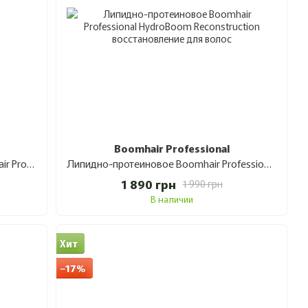
Boomhair Professional
Аминокислотный концентрат Boomhair Professional AminoBoom Reconstruction 100 мл
Липидно-протеиновое Boomhair Professional HydroBoom Reconstruction восстановление для волос 500 мл
1 890 грн
1 990 грн
В наличии
Хит
−17%