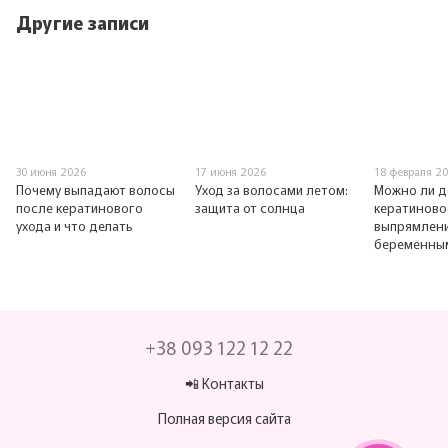
Другие записи
30 июня 2026
17 июня 2026
18 февраля 2
Почему выпадают волосы
Уход за волосами летом:
Можно ли д
после кератинового
защита от солнца
кератиново
ухода и что делать
выпрямлен
беременны
+38 093 122 12 22
📲 Контакты
Полная версия сайта