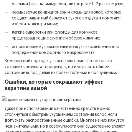
маслами (арганы, макадамии, ши) не реже 1–2 раз в неделю;
несмываемые кондиционеры и кремы для волос, которые
создают защитный барьер от сухого воздуха и помогают
избежать электризации;
легкие сыворотки или флюиды для кончиков,
предотвращающие сечение и обезвоживание;
использование увлажнителей воздуха в помещении для
поддержания комфортного микроклимата.
Комплексный подход к увлажнению помогает не только
сохранить результат процедуры, но и улучшить общее
состояние волос, делая их более плотными и послушными.
Ошибки, которые сокращают эффект
кератина зимой
Даже при использовании качественных средств можно
столкнуться с быстрым ухудшением состояния волос, если
допускать распространённые ошибки. Многие из них кажутся
незначительными, но в совокупности они существенно влияют
на срок носки кератина. Наиболее частые ошибки в зимнем