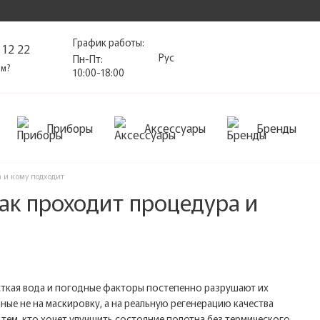
График работы:
 12 22
Рус
Пн-Пт:
ам?
10:00-18:00
Приборы
Аксессуары
Бренды
а и кому подходит
как проходит процедура и
сткая вода и погодные факторы постепенно разрушают их
ные не на маскировку, а на реальную регенерацию качества
тем, кто хочет улучшить состояние полотна без термического