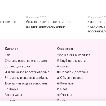
18 февраля 2026
11 февраля 20
: защита от
Можно ли делать кератиновое
Как понять,
выпрямление беременным
нужно кера
восстановл
Каталог
Клиентам
Sale
Вход в личный кабинет
Системы выпрямления волос
🏅 Клуб лояльности
Ботокс для волос
🌟 О нас
Интенсивное восстановление
🚚 Оплата и доставка
Витамины и пищевые добавки
♻️ Обмен и возврат
Домашний уход за волосами
📲 Контакты
Приборы
📒 Блог
Аксессуары
📣 Отзывы
Бренды
🔖 Оферта