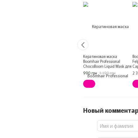
Кератиновая маска
Во
Boomhair Professional
Fel
ChocoBoom Liquid Mask для
Cap
волос 150 мл
990 грн
1 190 грн
2 3
Новый коммента