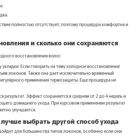
ы;
дка.
йствие полностью отсутствует, поэтому процедура комфортна и
новления и сколько они сохраняются
 укладки. Если говорить на тему холодное восстановление
бъем локонов. Также она дает исключительно временный
 регулярного применения
термозащиты
. Еще процедура не
 результат. Эффект сохраняется в среднем от 2 до 4 недель и
дующего домашнего ухода. При курсовом применении результат
метно улучшается.
х лучше выбрать другой способ ухода
одойдет для большинства типов локонов, особенно если они