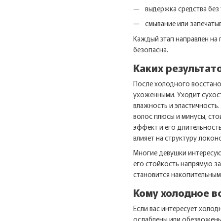
выдержка средства без
смывание или запечаты
Каждый этап направлен на 
безопасна.
Каких результат
После холодного восстано
ухоженными. Уходит сухост
влажность и эластичность.
волос плюсы и минусы, сто
эффект и его длительность
влияет на структуру локо
Многие девушки интересуют
его стойкость напрямую за
становится накопительным:
Кому холодное в
Если вас интересует холо
ослаблены или обезвожены