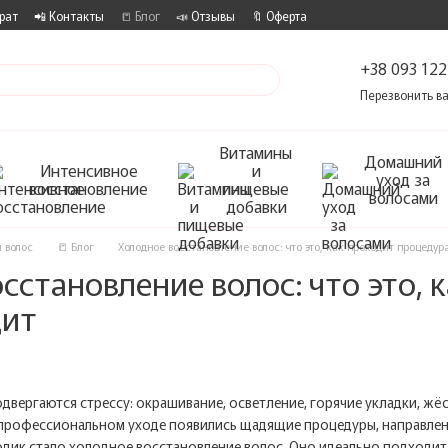
рат
📲 Контакты
📒 Блог
📣 Отзывы
🔖 Оферта
+38 093 122
Перезвонить в
Витамины
Домашний
Интенсивное
и
уход за
восстановление
пищевые
волосами
добавки
 волос
📒 Блог
Холодное восстановление волос: что это, как проходит процедур
сстановление волос: что это, 
дит
вергаются стрессу: окрашивание, осветление, горячие укладки, жё
 в профессиональном уходе появились щадящие процедуры, направлен
одик стало холодное восстановление волос. Оно идеально подходит 