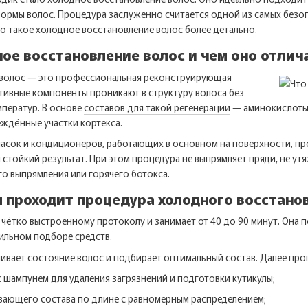
формы волос. Процедура заслуженно считается одной из самых безо
то такое холодное восстановление волос более детально.
ное восстановление волос и чем оно отли
 волос — это профессиональная реконструирующая
тивные компоненты проникают в структуру волоса без
мператур. В основе
составов для такой регенерации
— аминокислоты,
ждённые участки кортекса.
 масок и кондиционеров, работающих в основном на поверхности, п
 стойкий результат. При этом процедура не выпрямляет пряди, не ут
го выпрямления или горячего ботокса.
м проходит процедура холодного восстано
чётко выстроенному протоколу и занимает от 40 до 90 минут. Она 
ильном подборе средств.
ивает состояние волос и подбирает оптимальный состав. Далее про
 шампунем для удаления загрязнений и подготовки кутикулы;
вающего состава по длине с равномерным распределением;