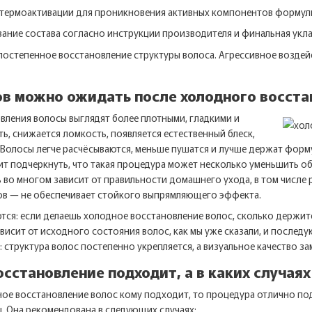
 термоактивации для проникновения активных компонентов формул
вание состава согласно инструкции производителя и финальная укла
постепенное восстановление структуры волоса. Агрессивное возде
ов можно ожидать после холодного восста
вления волосы выглядят более плотными, гладкими и
ь, снижается ломкость, появляется естественный блеск,
 Волосы легче расчёсываются, меньше пушатся и лучше держат форму
ит подчеркнуть, что такая процедура может несколько уменьшить о
 во многом зависит от правильности домашнего ухода, в том числе
нов — не обеспечивает стойкого выпрямляющего эффекта.
ся: если делаешь холодное восстановление волос, сколько держится
висит от исходного состояния волос, как мы уже сказали, и после
 структура волос постепенно укрепляется, а визуальное качество за
осстановление подходит, а в каких случая
дное восстановление волос кому подходит, то процедура отлично п
. Она рекомендована в следующих случаях: