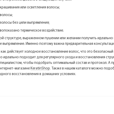
крашивания или осветления волосы;
 волосы;
волосы без цели выпрямления;
вопоказано термическое воздействие.
ой структуре, выраженном пушении или желании получить идеально
е выпрямление. Именно поэтому важна предварительная консультаци
м как действует холодное восстановление волос, что это безопасн
но идеально подходит для регулярного ухода и восстановления стр
специалистом, чтобы подобрать оптимальный состав и протокол. А
интернет-магазине
KeratinShop
. Также в нашем каталоге можно подо
одного восстановления в домашних условиях.