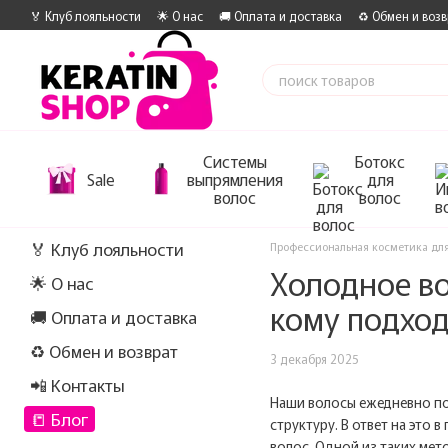
Перейти к основному контенту
🏅 Клуб лояльности
🌟 О нас
🚚 Оплата и доставка
♻️ Обмен и возв
Системы
Ботокс
Sale
выпрямления
для
волос
волос
🏅 Клуб лояльности
Профессиональная косметика для
Холодное во
🌟 О нас
кому подхо
🚚 Оплата и доставка
♻️ Обмен и возврат
3 декабря 2025
📲 Контакты
Наши волосы ежедневно под
📒 Блог
структуру. В ответ на это
волос. Одной из таких мет