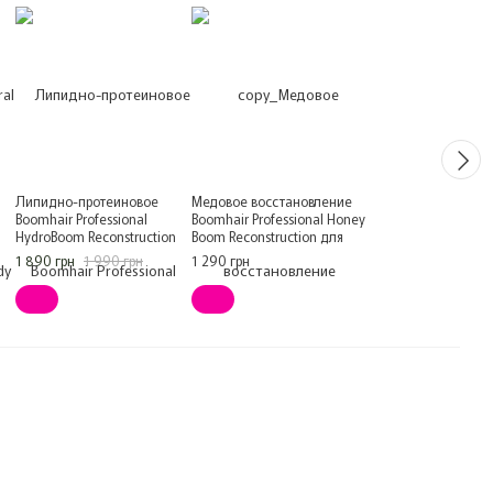
Липидно-протеиновое
Медовое восстановление
Boomhair Professional
Boomhair Professional Honey
HydroBoom Reconstruction
Boom Reconstruction для
восстановление для волос
волос 300 мл
1 890 грн
1 990 грн
1 290 грн
500 мл