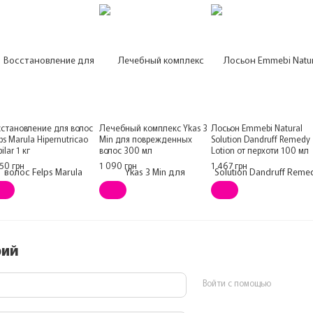
сстановление для волос
Лечебный комплекс Ykas 3
Лосьон Emmebi Natural
ps Marula Hipernutricao
Min для поврежденных
Solution Dandruff Remedy
ilar 1 кг
волос 300 мл
Lotion от перхоти 100 мл
50 грн
1 090 грн
1 467 грн
рий
Войти с помощью