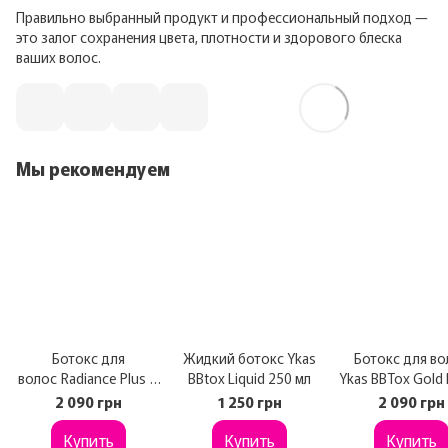
Правильно выбранный продукт и профессиональный подход —
это залог сохранения цвета, плотности и здорового блеска
ваших волос.
Мы рекомендуем
Ботокс для
Жидкий ботокс Ykas
Ботокс для во
волос Radiance Plus A
BBtox Liquid 250 мл
Ykas BBTox Gold 
gi Max BTX Capilar 900
Pro 1 кг
2 090 грн
1 250 грн
2 090 грн
г
Купить
Купить
Купить