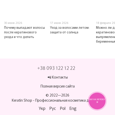
30 июня 2026
17 июня 2026
18 февраля 2
Почему выпадают волосы
Уход за волосами летом:
Можно ли д
после кератинового
защита от солнца
кератиново
ухода и что делать
выпрямлен
беременны
+38 093 122 12 22
📲 Контакты
Полная версия сайта
© 2022—2026
Keratin Shop -
Профессиональная косметика для волос
МИ НА ЗВ’ЯЗКУ
💬
Укр
Рус
Pol
Eng