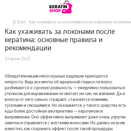
📒 Блог
Как ухаживать за локонами после кератина: основны
Как ухаживать за локонами после
кератина: основные правила и
рекомендации
23 июня 2025
Обладательницам непослушных кудряшек приходится
непросто. Ведь все мечты об идеальной гладкости волос
разбиваются о суровую реальность — ежедневно пользоваться
утюжком для выравнивания не хватает ни сил, ни желания. Да и
волосы от него сильно страдают, становятся ломкими,
тусклыми и секущимися. Но оказывается, у такого средства есть
куда более достойная альтернатива — кератиновое
выпрямление. Оно эффективно выпрямляет даже очень упругие
завитки и справляется с жесткими волосами. Но далеко не всем
известно, как сохранить эффект после такой процедуры.