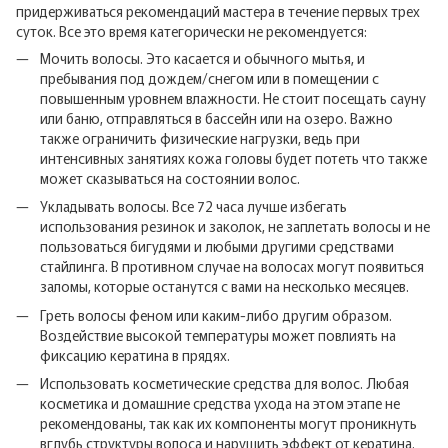
придерживаться рекомендаций мастера в течение первых трех
суток. Все это время категорически не рекомендуется:
Мочить волосы. Это касается и обычного мытья, и
пребывания под дождем/снегом или в помещении с
повышенным уровнем влажности. Не стоит посещать сауну
или баню, отправляться в бассейн или на озеро. Важно
также ограничить физические нагрузки, ведь при
интенсивных занятиях кожа головы будет потеть что также
может сказываться на состоянии волос.
Укладывать волосы. Все 72 часа лучше избегать
использования резинок и заколок, не заплетать волосы и не
пользоваться бигудями и любыми другими средствами
стайлинга. В противном случае на волосах могут появиться
заломы, которые останутся с вами на несколько месяцев.
Греть волосы феном или каким-либо другим образом.
Воздействие высокой температуры может повлиять на
фиксацию кератина в прядях.
Использовать косметические средства для волос. Любая
косметика и домашние средства ухода на этом этапе не
рекомендованы, так как их компоненты могут проникнуть
вглубь структуры волоса и нарушить эффект от кератина.