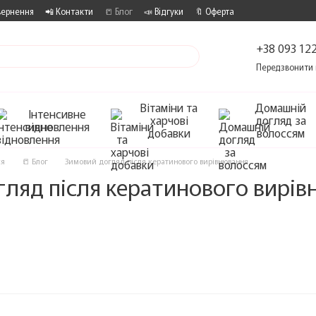
вернення
📲 Контакти
📒 Блог
📣 Відгуки
🔖 Оферта
+38 093 122
Передзвонити 
Вітаміни та
Домашній
Інтенсивне
харчові
догляд за
відновлення
добавки
волоссям
ся
📒 Блог
Зимовий догляд після кератинового вирівнювання
ляд після кератинового вирі