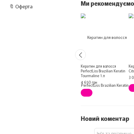
Ми рекомендуєм
🔖 Оферта
Кератин для волосся
Ке
PerfectLiss Brazilian Keratin
Cit
Tourmaline 1 л
3 
4 650 грн
Новий коментар