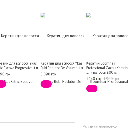
о
ратин для волосся Ykas
Кератин для волосся Ykas
Кератин Boomhair
ric Escova Progressiva 1 л
Rubi Redutor De Volume 1 л
Professional Cacau Keratin
для волосся 800 мл
090 грн
3 090 грн
1 140 грн
1 900 грн
Увійти за допомогою