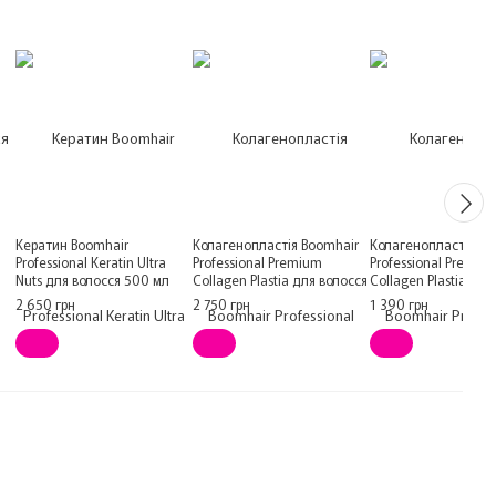
Кератин Boomhair
Колагенопластія Boomhair
Колагенопластія Bo
Professional Keratin Ultra
Professional Premium
Professional Premiu
Nuts для волосся 500 мл
Collagen Plastia для волосся
Collagen Plastia для
500 мл
250 мл (розлив)
2 650 грн
2 750 грн
1 390 грн