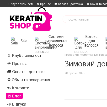
Перейти до основного контенту
🏅 Клуб лояльності
🌟 Про нас
🚚 Оплата і доставка
♻️ Обмін та по
Системи
Ботокс
Sale
випрямлення
для
волосся
волосся
🏅 Клуб лояльності
Професійна косметика для волос
Зимовий дог
🌟 Про нас
🚚 Оплата і доставка
30 грудня 2025
♻️ Обмін та повернення
📲 Контакти
📒 Блог
📣 Відгуки