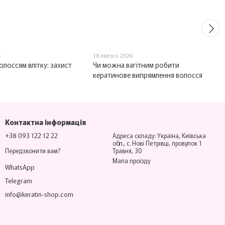
6
18 лютого 2026
олоссям влітку: захист
Чи можна вагітним робити
кератинове випрямлення волосся
Контактна інформація
+38 093 122 12 22
Адреса складу: Україна, Київська
обл., с. Нові Петрівці, провулок 1
Передзвонити вам?
Травня, 30
Мапа проїзду
WhatsApp
Telegram
info@keratin-shop.com