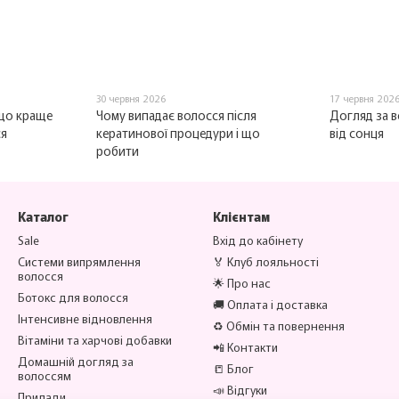
30 червня 2026
17 червня 202
 що краще
Чому випадає волосся після
Догляд за в
ся
кератинової процедури і що
від сонця
робити
Каталог
Клієнтам
Sale
Вхід до кабінету
Системи випрямлення
🏅 Клуб лояльності
волосся
🌟 Про нас
Ботокс для волосся
🚚 Оплата і доставка
Інтенсивне відновлення
♻️ Обмін та повернення
Вітаміни та харчові добавки
📲 Контакти
Домашній догляд за
📒 Блог
волоссям
📣 Відгуки
Прилади