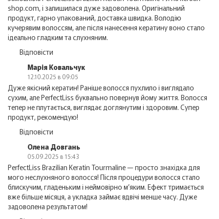
shop.com, і залишилася дуже задоволена. Оригінальний
продукт, гарно упакований, доставка швидка. Володію
кучерявим волоссям, але після нанесення кератину воно стало
ідеально гладким та слухняним.
Відповісти
Марія Ковальчук
12.10.2025 в 09:05
Дуже якісний кератин! Раніше волосся пухлило і виглядало
сухим, але PerfectLiss буквально повернув йому життя. Волосся
тепер не плутається, виглядає доглянутим і здоровим. Супер
продукт, рекомендую!
Відповісти
Олена Довгань
05.09.2025 в 15:43
PerfectLiss Brazilian Keratin Tourmaline — просто знахідка для
мого неслухняного волосся! Після процедури волосся стало
блискучим, гладеньким і неймовірно м’яким. Ефект тримається
вже більше місяця, а укладка займає вдвічі менше часу. Дуже
задоволена результатом!