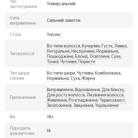
Час
Універсальний
застосування
Сила
Сильний завиток
випрямлення
Стать
Унісекс
Всі типи волосся
,
Кучеряве
,
Густе
,
Ламке
,
Натуральне
,
Неслухняне
,
Нормальне
,
Тип волосся
Пошкоджене
,
Блонд
,
Освітлене
,
Сухе
,
Тонке
,
Чутливе
,
Пористе
Тип шкіри
Всі типи шкіри
,
Чутлива
,
Комбінована
,
голови
Нормальна
,
Суха
,
Жирна
Випрямлення
,
Відновлення
,
Для блиску
,
Для росту волосся
,
Лікування волосся
,
Призначення
Живлення
,
Розгладження
,
Термозахист
,
Зволоження
,
Зміцнення
,
Ущільнення
Вік
18+
Підходить
Ні
для вагітних