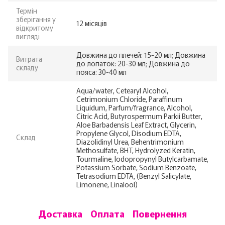
Термін
зберігання у
12 місяців
відкритому
вигляді
Довжина до плечей: 15-20 мл; Довжина
Витрата
до лопаток: 20-30 мл; Довжина до
складу
пояса: 30-40 мл
Aqua/water, Cetearyl Alcohol,
Cetrimonium Chloride, Paraffinum
Liquidum, Parfum/fragrance, Alcohol,
Citric Acid, Butyrospermum Parkii Butter,
Aloe Barbadensis Leaf Extract, Glycerin,
Propylene Glycol, Disodium EDTA,
Склад
Diazolidinyl Urea, Behentrimonium
Methosulfate, BHT, Hydrolyzed Keratin,
Tourmaline, Iodopropynyl Butylcarbamate,
Potassium Sorbate, Sodium Benzoate,
Tetrasodium EDTA, (Benzyl Salicylate,
Limonene, Linalool)
Доставка
Оплата
Повернення