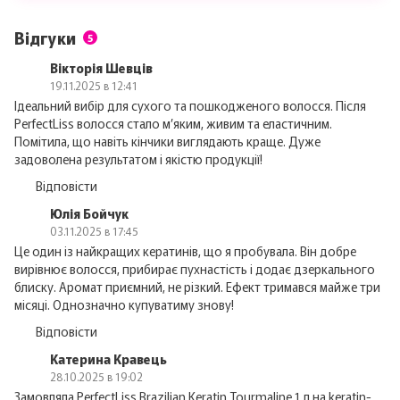
Відгуки
5
Вікторія Шевців
19.11.2025 в 12:41
Ідеальний вибір для сухого та пошкодженого волосся. Після
PerfectLiss волосся стало м’яким, живим та еластичним.
Помітила, що навіть кінчики виглядають краще. Дуже
задоволена результатом і якістю продукції!
Відповісти
Юлія Бойчук
03.11.2025 в 17:45
Це один із найкращих кератинів, що я пробувала. Він добре
вирівнює волосся, прибирає пухнастість і додає дзеркального
блиску. Аромат приємний, не різкий. Ефект тримався майже три
місяці. Однозначно купуватиму знову!
Відповісти
Катерина Кравець
28.10.2025 в 19:02
Замовляла PerfectLiss Brazilian Keratin Tourmaline 1 л на keratin-