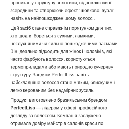
проникає у структуру волосини, відновлюючи її
зсередини та створюючи ефект "шовкової вуалі"
навіть на найпошкодженішому волоссі.
Цей засіб стане справжнім порятунком для тих,
хто щодня бореться з сухими, ламкими,
неслухняними чи сильно пошкодженими пасмами.
Він ідеально підходить для жінок і чоловіків, які
часто фарбують волосся, користуються
термоприладами або мають природно кучеряву
структуру. Завдяки PerfectLiss навіть
найскладніше волосся стане м’яким, блискучим і
легко керованим без надмірних зусиль.
Продукт виготовлено бразильським брендом
PerfectLiss
— лідером у сфері професійного
догляду за волоссям. Компанія заслужено
отримала довіру майстрів салонів краси по