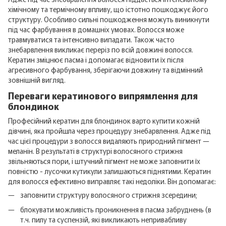
хімічному та термічному впливу, що істотно пошкоджує його
структуру. Особливо сильні пошкодження можуть виникнути
під час фарбування в домашніх умовах. Волосся може
травмуватися та інтенсивно випадати. Також часто
знебарвлення викликає переріз по всій довжині волосся.
Кератин зміцнює пасма і допомагає відновити їх після
агресивного фарбування, зберігаючи довжину та відмінний
зовнішній вигляд.
Переваги кератинового випрямлення для
блондинок
Професійний кератин для блондинок варто купити кожній
дівчині, яка пройшла через процедуру знебарвлення. Адже під
час цієї процедури з волосся видаляють природний пігмент —
меланін. В результаті в структурі волосяного стрижня
звільняються пори, і штучний пігмент не може заповнити їх
повністю - лусочки кутикули залишаються піднятими. Кератин
для волосся ефективно виправляє такі недоліки. Він допомагає:
заповнити структуру волосяного стрижня зсередини;
блокувати можливість проникнення в пасма забруднень (в
т.ч. пилу та суспензій, які викликають непривабливу