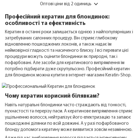
Оптові ціни
від 2 одиниць
Професійний кератин для блондинок:
особливості та ефективність
Кератин в останні роки залишається однією з найпопулярніших і
затребуваних салонних процедур. Він сприяє глибокому
відновленню пошкоджених локонів, а також надає їм
неймовірної гладкості та насиченого блиску. І всі переваги цієї
процедури можуть оцінити блондинки як природні, так і
пофарбовані. Але засоби для кератинового випрямлення їм
потрібно підбирати дуже скрупульозно. Професійний кератин
для блондинок можна купити в інтернет-магазині Keratin-Shop.
Чому кератин корисний білявкам?
Навіть натуральні блондинки часто страждають від тонкості,
пухнастості та перерізу пасм. А кератинове випрямлення сприяє
ущільненню волосся, нейтралізує його електризацію та запаює
пошкоджені ділянки по всій довжині. А у разі пофарбованого
блонду допомога кератину може виявитися зовсім незамінною.
Адже під час знебарвлення волосся піддається інтенсивному