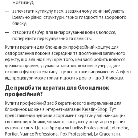
жовтизну);
запечатати кутикулу пасм, завдяки чому вони набувають
ідеально рівної структури, гарної гладкості та здорового
блиску;
створити бар'єр для випаровування води з волосся,
попередити пересушування та ламкість.
Купити кератин для блондинок професійний коштує для
оздоровлення локонів зсередини та досягнення загального
ефекту, що зміцнює. Ну і крім того, цей засіб робить волосся
ідеально прямим, усуваючи завитки, локони і кучері, адже
основна функція кератину - це все ж таки випрямлення. А ефект
від процедури може тривати досить довго – до 3-6 місяців.
Де придбати кератин для блондинок
професійний?
Купити професійний засіб кератинового випрямлення для
блондинок можна в інтернет-магазині
Keratin-Shop.
Тут
представлений чудовий асортимент кератину від найкращих
світових виробників, які мають заслужену репутацію у різних
куточках світу. Це такі бренди як Luxliss Professional, Let me be,
Portier, Nuance Professional, Fox Professional, La Grace та ін.