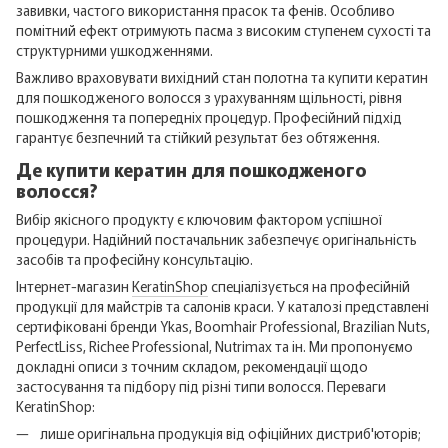
завивки, частого використання прасок та фенів. Особливо
помітний ефект отримують пасма з високим ступенем сухості та
структурними ушкодженнями.
Важливо враховувати вихідний стан полотна та купити кератин
для пошкодженого волосся з урахуванням щільності, рівня
пошкодження та попередніх процедур. Професійний підхід
гарантує безпечний та стійкий результат без обтяження.
Де купити кератин для пошкодженого
волосся?
Вибір якісного продукту є ключовим фактором успішної
процедури. Надійний постачальник забезпечує оригінальність
засобів та професійну консультацію.
Інтернет-магазин
KeratinShop
спеціалізується на професійній
продукції для майстрів та салонів краси. У каталозі представлені
сертифіковані бренди Ykas, Boomhair Professional, Brazilian Nuts,
PerfectLiss, Richee Professional, Nutrimax та ін. Ми пропонуємо
докладні описи з точним складом, рекомендації щодо
застосування та підбору під різні типи волосся. Переваги
KeratinShop:
лише оригінальна продукція від офіційних дистриб'юторів;