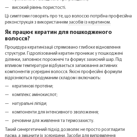
високий рівень пористості.
Ці симптоми говорять про те, що волоссю потрібна професійна
реконструкція з використанням
засобів із кератином.
Як працює кератин для пошкодженого
волосся?
Процедура кератинізації спрямовано глибоке відновлення
структури. Гідролізований кератин проникає у пошкоджені
ділянки, заповнює порожнечі та формує захисний шар. Під
впливом температури відбувається запаювання активних
компонентів усередині волосся. Якісні професійні формули
відрізняються продуманим складом і включають:
кератинові протеїни;
комплекс амінокислот;
натуральні ліпіди;
компоненти для інтенсивного зволоження;
речовини для живлення та термозахисту.
Такий синергетичний підхід дозволяє не просто розгладити
пасма, а зміцнити їх зсередини.
Засоби для випрямлення