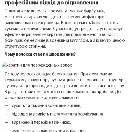
професійний підхід до відновлення
Пошкоджене волосся – результат частих фарбувань,
освітлення, гарячих укладок та агресивних факторів
навколишнього середовища. Вони втрачають блиск, стають
сухими та неслухняними. Сучасна індустрія догляду пропонує
ефективне рішення — кератин для пошкодженого волосся,
який працює не лише із зовнішнім виглядом, а й із внутрішньою
структурою стрижня.
Чому волосся стає пошкодженим?
Основу волосся складає білок кератин. При хімічному чи
термічному впливі порушується цілісність волокна та структура
кутикули, що призводить до втрати вологи та захисного шару.
В результаті ми стикаємося із цілим комплексом проблем. До
основних ознак ушкодження належать:
сухість та тьмяний зовнішній вигляд;
підвищена ламкість після миття та розчісування;
виражений переріз на кінчиках;
пухнастість і складність при укладанні;