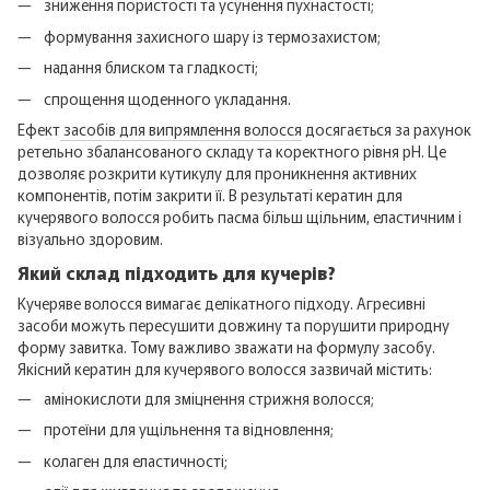
зниження пористості та усунення пухнастості;
формування захисного шару із термозахистом;
надання блиском та гладкості;
спрощення щоденного укладання.
Ефект
засобів для випрямлення волосся
досягається за рахунок
ретельно збалансованого складу та коректного рівня pH. Це
дозволяє розкрити кутикулу для проникнення активних
компонентів, потім закрити її. В результаті кератин для
кучерявого волосся робить пасма більш щільним, еластичним і
візуально здоровим.
Який склад підходить для кучерів?
Кучеряве волосся вимагає делікатного підходу. Агресивні
засоби можуть пересушити довжину та порушити природну
форму завитка. Тому важливо зважати на формулу засобу.
Якісний кератин для кучерявого волосся зазвичай містить:
амінокислоти для зміцнення стрижня волосся;
протеїни для ущільнення та відновлення;
колаген для еластичності;