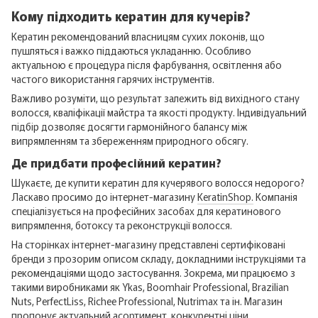
Кому підходить кератин для кучерів?
Кератин рекомендований власницям сухих локонів, що
пушляться і важко піддаються укладанню. Особливо
актуальною є процедура після фарбування, освітлення або
частого використання гарячих інструментів.
Важливо розуміти, що результат залежить від вихідного стану
волосся, кваліфікації майстра та якості продукту. Індивідуальний
підбір дозволяє досягти гармонійного балансу між
випрямленням та збереженням природного обсягу.
Де придбати професійний кератин?
Шукаєте, де купити кератин для кучерявого волосся недорого?
Ласкаво просимо до інтернет-магазину
KeratinShop.
Компанія
спеціалізується на професійних засобах для кератинового
випрямлення, ботоксу та реконструкції волосся.
На сторінках інтернет-магазину представлені сертифіковані
бренди з прозорим описом складу, докладними інструкціями та
рекомендаціями щодо застосування. Зокрема, ми працюємо з
такими виробниками як Ykas, Boomhair Professional, Brazilian
Nuts, PerfectLiss, Richee Professional, Nutrimax та ін. Магазин
пропонує актуальний асортимент, конкурентні ціни,