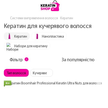
Системи випрямлення волосся
Кератин
Кератин для кучерявого волосся
Кератин
Нанопластика
Набори для кератину
Фільтр
За популярністю
1
Тип волосся
Кучеряве
Хіт