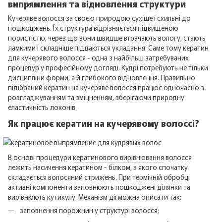
випрямлення та відновлення структури
Кучеряве волосся за своєю природою сухіше і схильні до
пошкоджень. Їх структура відрізняється підвищеною
пористістю, через що вони швидше втрачають вологу, стають
ламкими і складніше піддаються укладання. Саме тому кератин
для кучерявого волосся - одна з найбільш затребуваних
процедур у професійному догляді. Кудрі потребують не тільки
дисципліни форми, а й глибокого відновлення. Правильно
підібраний кератин на кучеряве волосся працює одночасно з
розгладжуванням та зміцненням, зберігаючи природну
еластичність локонів.
Як працює кератин на кучерявому волоссі?
В основі процедури
кератинового вирівнювання
волосся
лежить насичення кератином - білком, з якого спочатку
складається волосяний стрижень. При термічній обробці
активні компоненти заповнюють пошкоджені ділянки та
вирівнюють кутикулу. Механізм дії можна описати так:
заповнення порожнин у структурі волосся;