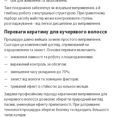
олії для живлення та зволоження.
Таке поєднання забезпечує як візуальне випрямлення, а й
глибоку роботу з внутрішньої структурою. При грамотному
підборі засобу майстер може контролювати ступінь
розгладжування - від легкої дисципліни до випрямлення.
Переваги кератину для кучерявого волосся
Процедура давно вийшла за межі простого випрямлення.
Сьогодні це комплексний догляд, спрямований на
оздоровлення та захист. Основні переваги включають:
зниження ламкості та роботу з пошкодженнями;
виражений контроль за обсягом;
зменшення часу укладання до 70%;
захист від вологи та зовнішніх факторів;
тривалий ефект із стійкістю до кількох місяців.
Завдяки професійному підходу кератинове випрямлення для
кучерявого волосся дозволяє зберегти природний вигляд
пасмів, уникнувши ефекту прилизаності. При дотриманні
технології процедура зберігає безпеку та підходить більшості
типів кучерів.