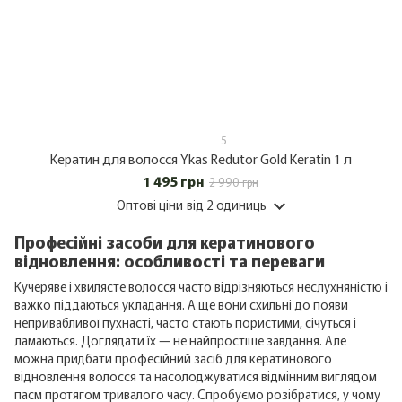
5
Кератин для волосся Ykas Redutor Gold Keratin 1 л
1 495 грн
2 990 грн
Оптові ціни
від 2 одиниць
Професійні засоби для кератинового
відновлення: особливості та переваги
Кучеряве і хвилясте волосся часто відрізняються неслухняністю і
важко піддаються укладання. А ще вони схильні до появи
непривабливої ​​пухнасті, часто стають пористими, січуться і
ламаються. Доглядати їх — не найпростіше завдання. Але
можна придбати професійний засіб для кератинового
відновлення волосся та насолоджуватися відмінним виглядом
пасм протягом тривалого часу. Спробуємо розібратися, у чому