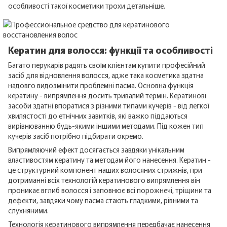
особливості такої косметики трохи детальніше.
Кератин для волосся: функції та особливості
Багато перукарів радять своїм клієнтам купити професійний
засіб для відновлення волосся, адже така косметика здатна
надовго видозмінити проблемні пасма. Основна функція
кератину - випрямлення досить тривалий термін. Кератинові
засоби здатні впоратися з різними типами кучерів - від легкої
хвилястості до етнічних завитків, які важко піддаються
вирівнюванню будь-якими іншими методами. Під кожен тип
кучерів засіб потрібно підбирати окремо.
Випрямляючий ефект досягається завдяки унікальним
властивостям кератину та методам його нанесення. Кератин -
це структурний компонент наших волосяних стрижнів, при
дотриманні всіх технологій кератинового випрямлення він
проникає вглиб волосся і заповнює всі порожнечі, тріщини та
дефекти, завдяки чому пасма стають гладкими, рівними та
слухняними.
Технологія кератинового випрямлення передбачає нанесення