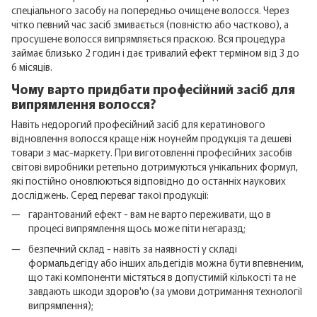
спеціального засобу на попередньо очищене волосся. Через
чітко певний час засіб змивається (повністю або частково), а
просушене волосся випрямляється праскою. Вся процедура
займає близько 2 годин і дає тривалий ефект терміном від 3 до
6 місяців.
Чому варто придбати професійний засіб для
випрямлення волосся?
Навіть недорогий професійний засіб для кератинового
відновлення волосся краще ніж ноунейм продукція та дешеві
товари з мас-маркету. При виготовленні професійних засобів
світові виробники ретельно дотримуються унікальних формул,
які постійно оновлюються відповідно до останніх наукових
досліджень. Серед переваг такої продукції:
гарантований ефект - вам не варто переживати, що в
процесі випрямлення щось може піти негаразд;
безпечний склад - навіть за наявності у складі
формальдегіду або інших альдегідів можна бути впевненим,
що такі компоненти містяться в допустимій кількості та не
завдають шкоди здоров'ю (за умови дотримання технології
випрямлення);