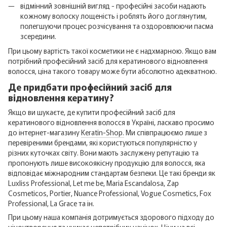
відмінний зовнішній вигляд - професійні засоби надають
кожному волоску лощеність і роблять його доглянутим,
полегшуючи процес розчісування та оздоровлюючи пасма
зсередини.
При цьому вартість такої косметики не є надхмарною. Якщо вам
потрібний професійний засіб для кератинового відновлення
волосся, ціна такого товару може бути абсолютно адекватною.
Де придбати професійний засіб для
відновлення кератину?
Якщо ви шукаєте, де купити професійний засіб для
кератинового відновлення волосся в Україні, ласкаво просимо
до інтернет-магазину
Keratin-Shop.
Ми співпрацюємо лише з
перевіреними брендами, які користуються популярністю у
різних куточках світу. Вони мають заслужену репутацію та
пропонують лише високоякісну продукцію для волосся, яка
відповідає міжнародним стандартам безпеки. Це такі бренди як
Luxliss Professional, Let me be, Maria Escandalosa, Zap
Cosmeticos, Portier, Nuance Professional, Vogue Cosmetics, Fox
Professional, La Grace та ін.
При цьому наша компанія дотримується здорового підходу до