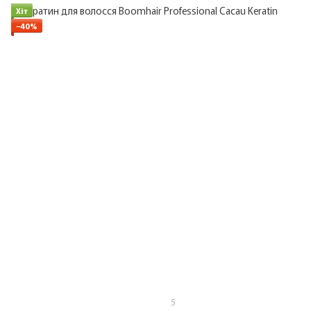
Хіт
−40%
5