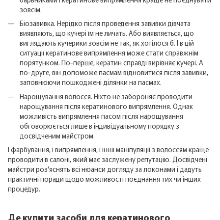
зовсім.
Біозавивка. Нерідко після проведення завивки дівчата
виявляють, що кучері їм не личать. Або виявляється, що
виглядають кучерики зовсім не так, як хотілося б. І в цій
ситуації кератинове випрямлення може стати справжнім
порятунком. По-перше, кератин справді вирівняє кучері. А
по-друге, він допоможе пасмам відновитися після завивки,
заповнюючи пошкоджені ділянки на пасмах.
Нарощування волосся. Ніхто не забороняє проводити
нарощування після кератинового випрямлення. Однак
можливість випрямлення пасом після нарощування
обговорюється лише в індивідуальному порядку з
досвідченим майстром.
І фарбування, і випрямлення, і інші маніпуляції з волоссям краще
проводити в салоні, який має заслужену репутацію. Досвідчені
майстри роз'яснять всі нюанси догляду за локонами і дадуть
практичні поради щодо можливості поєднання тих чи інших
процедур.
Де купити засоби для кератинового