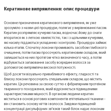
Кератинове випрямлення: опис процедури
Основне призначення кератинового випрямлення, як уже
зрозуміло з назви цієї процедури, полягає у вирівнюванні пасом.
Кератин розпрямляє кучеряві пасма, водночас йому до снаги
впоратися як з легкою хвилястістю, так і з щільними кучерями,
які насилу піддаються укладанню і контролю. Процедура займає
кілька етапів. Спочатку локони промивають засобом глибокого
очищення, потім пасма просочують кератиновим складом, який
залишається на них протягом чітко визначеного часу, а потім
відбувається запаювання засобу всередині волосся за
допомогою випрямляча високої потужності.
Щоб досягти візуально привабливого ефекту, гладкості та
блиску локони просочують спеціальним складом, що містить
кератин. Ця речовина за своєю суттю є фібрилярним протеїном
тваринного походження, який відрізняється підвищеними
характеристиками міцності. В організмі людини кератин
міститься в основі рогових компонентів епітеліальної тканини -
він становить основу нігтів і волосся. Завдяки підвищеній
концентрації дисульфідних зв'язків такий білок надає локонам