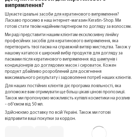
випрямлення?
Шукаєте ідеальні
засоби для кератинового випрямлення
?
Ласкаво просимо в наш інтернет-магазин Keratin-Shop. Ми
готові стати твоїм надійним партнером по догляду за волоссям.
Ми раді представити нашим клієнтам ексклюзивну лінійку
професійних засобів для кератинового випрямлення, яка
перетворить твої пасма на справжній витвір мистецтва. Також у
нашому каталозі є широкий вибір продуктів для догляду за
пасмами після кератинового випрямлення: від
шампунів
і
кондиціонерів
до
доглядових масок
і
сироваток
. Кожен
продукт дбайливо розроблений для досягнення
максимального результату і задоволення потреб наших клієнтів.
Для наших постійних клієнтів діє програма лояльності, яка
допоможе вам отримувати ще більш цікаві цінові пропозиції.
Також ми пропонуємо можливість купівлі косметики на розлив
- об'ємом від 50 мл.
Здійснюємо доставку по всій Україні. Також ми готові
відправити ваші покупки за кордон.