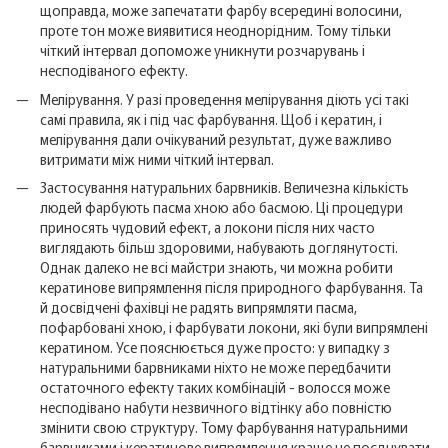
щоправда, може запечатати фарбу всередині волосини,
проте тон може виявитися неоднорідним. Тому тільки
чіткий інтервал допоможе уникнути розчарувань і
несподіваного ефекту.
Мелірування. У разі проведення мелірування діють усі такі
самі правила, як і під час фарбування. Щоб і кератин, і
мелірування дали очікуваний результат, дуже важливо
витримати між ними чіткий інтервал.
Застосування натуральних барвників. Величезна кількість
людей фарбують пасма хною або басмою. Ці процедури
приносять чудовий ефект, а локони після них часто
виглядають більш здоровими, набувають доглянутості.
Однак далеко не всі майстри знають, чи можна робити
кератинове випрямлення після природного фарбування. Та
й досвідчені фахівці не радять випрямляти пасма,
пофарбовані хною, і фарбувати локони, які були випрямлені
кератином. Усе пояснюється дуже просто: у випадку з
натуральними барвниками ніхто не може передбачити
остаточного ефекту таких комбінацій - волосся може
несподівано набути незвичного відтінку або повністю
змінити свою структуру. Тому фарбування натуральними
барвниками і кератинове випрямлення краще не поєднувати