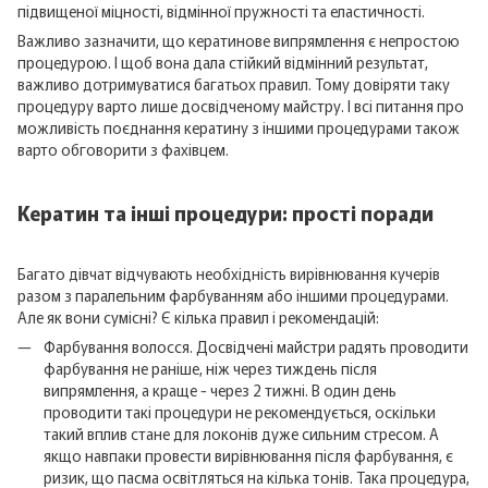
підвищеної міцності, відмінної пружності та еластичності.
Важливо зазначити, що кератинове випрямлення є непростою
процедурою. І щоб вона дала стійкий відмінний результат,
важливо дотримуватися багатьох правил. Тому довіряти таку
процедуру варто лише досвідченому майстру. І всі питання про
можливість поєднання кератину з іншими процедурами також
варто обговорити з фахівцем.
Кератин та інші процедури: прості поради
Багато дівчат відчувають необхідність вирівнювання кучерів
разом з паралельним фарбуванням або іншими процедурами.
Але як вони сумісні? Є кілька правил і рекомендацій:
Фарбування волосся. Досвідчені майстри радять проводити
фарбування не раніше, ніж через тиждень після
випрямлення, а краще - через 2 тижні. В один день
проводити такі процедури не рекомендується, оскільки
такий вплив стане для локонів дуже сильним стресом. А
якщо навпаки провести вирівнювання після фарбування, є
ризик, що пасма освітляться на кілька тонів. Така процедура,