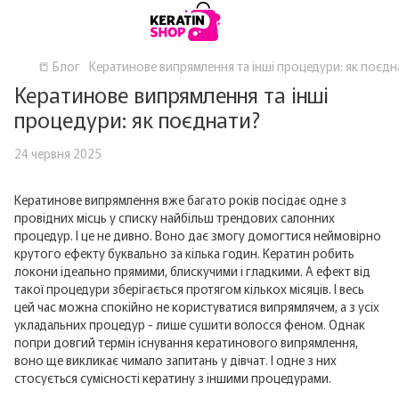
📒 Блог
Кератинове випрямлення та інші процедури: як поєдн
Кератинове випрямлення та інші
процедури: як поєднати?
24 червня 2025
Кератинове випрямлення вже багато років посідає одне з
провідних місць у списку найбільш трендових салонних
процедур. І це не дивно. Воно дає змогу домогтися неймовірно
крутого ефекту буквально за кілька годин. Кератин робить
локони ідеально прямими, блискучими і гладкими. А ефект від
такої процедури зберігається протягом кількох місяців. І весь
цей час можна спокійно не користуватися випрямлячем, а з усіх
укладальних процедур - лише сушити волосся феном. Однак
попри довгий термін існування кератинового випрямлення,
воно ще викликає чимало запитань у дівчат. І одне з них
стосується сумісності кератину з іншими процедурами.