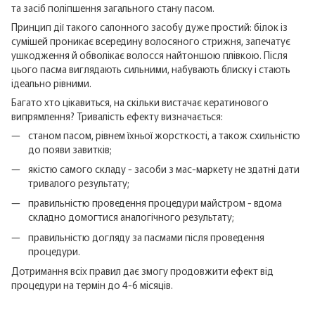
та засіб поліпшення загального стану пасом.
Принцип дії такого салонного засобу дуже простий: білок із
сумішей проникає всередину волосяного стрижня, запечатує
ушкодження й обволікає волосся найтоншою плівкою. Після
цього пасма виглядають сильними, набувають блиску і стають
ідеально рівними.
Багато хто цікавиться, на скільки вистачає кератинового
випрямлення? Тривалість ефекту визначається:
станом пасом, рівнем їхньої жорсткості, а також схильністю
до появи завитків;
якістю самого складу - засоби з мас-маркету не здатні дати
тривалого результату;
правильністю проведення процедури майстром - вдома
складно домогтися аналогічного результату;
правильністю догляду за пасмами після проведення
процедури.
Дотримання всіх правил дає змогу продовжити ефект від
процедури на термін до 4-6 місяців.