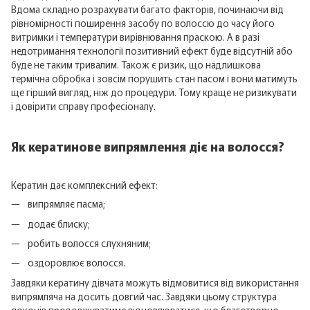
Вдома складно розрахувати багато факторів, починаючи від
рівномірності поширення засобу по волоссю до часу його
витримки і температури вирівнювання праскою. А в разі
недотримання технології позитивний ефект буде відсутній або
буде не таким тривалим. Також є ризик, що надлишкова
термічна обробка і зовсім порушить стан пасом і вони матимуть
ще гірший вигляд, ніж до процедури. Тому краще не ризикувати
і довірити справу професіоналу.
Як кератинове випрямлення діє на волосся?
Кератин дає комплексний ефект:
випрямляє пасма;
додає блиску;
робить волосся слухняним;
оздоровлює волосся.
Завдяки кератину дівчата можуть відмовитися від використання
випрямляча на досить довгий час. Завдяки цьому структура
локонів продовжуватиме відновлюватися, що благотворно