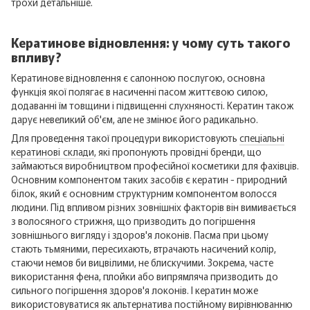
трохи детальніше.
Кератинове відновлення: у чому суть такого
впливу?
Кератинове відновлення є салонною послугою, основна
функція якої полягає в насиченні пасом життєвою силою,
додаванні їм товщини і підвищенні слухняності. Кератин також
дарує невеликий об'єм, але не змінює його радикально.
Для проведення такої процедури використовують
спеціальні
кератинові склади
, які пропонують провідні бренди, що
займаються виробництвом професійної косметики для фахівців.
Основним компонентом таких засобів є кератин - природний
білок, який є основним структурним компонентом волосся
людини. Під впливом різних зовнішніх факторів він вимивається
з волосяного стрижня, що призводить до погіршення
зовнішнього вигляду і здоров'я локонів. Пасма при цьому
стають тьмяними, пересихають, втрачають насичений колір,
стаючи немов би вицвілими, не блискучими. Зокрема, часте
використання фена, плойки або випрямляча призводить до
сильного погіршення здоров'я локонів. І кератин може
використовуватися як альтернатива постійному вирівнюванню