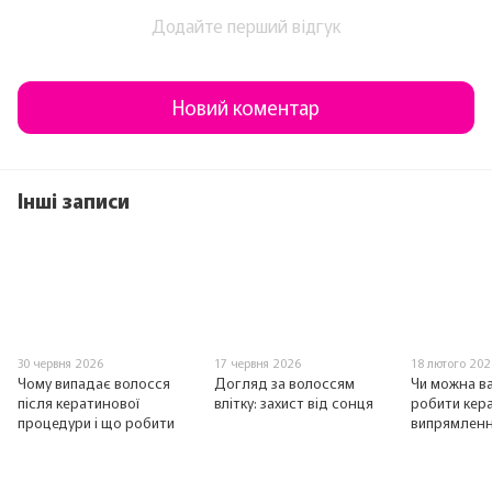
Додайте перший відгук
Новий коментар
Інші записи
30 червня 2026
17 червня 2026
18 лютого 202
Чому випадає волосся
Догляд за волоссям
Чи можна в
після кератинової
влітку: захист від сонця
робити кер
процедури і що робити
випрямленн