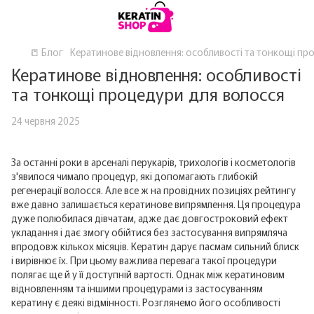
📒 Блог
Кератинове відновлення: особливості та тонкощі пр
Кератинове відновлення: особливості
та тонкощі процедури для волосся
24 червня 2025
За останні роки в арсеналі перукарів, трихологів і косметологів
з'явилося чимало процедур, які допомагають глибокій
регенерації волосся. Але все ж на провідних позиціях рейтингу
вже давно залишається кератинове випрямлення. Ця процедура
дуже полюбилася дівчатам, адже дає довгостроковий ефект
укладання і дає змогу обійтися без застосування випрямляча
впродовж кількох місяців. Кератин дарує пасмам сильний блиск
і вирівнює їх. При цьому важлива перевага такої процедури
полягає ще й у її доступній вартості. Однак між кератиновим
відновленням та іншими процедурами із застосуванням
кератину є деякі відмінності. Розглянемо його особливості