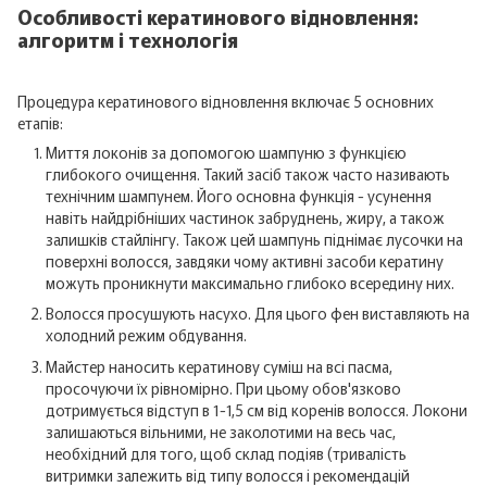
Особливості кератинового відновлення:
алгоритм і технологія
Процедура кератинового відновлення включає 5 основних
етапів:
Миття локонів за допомогою шампуню з функцією
глибокого очищення. Такий засіб також часто називають
технічним шампунем. Його основна функція - усунення
навіть найдрібніших частинок забруднень, жиру, а також
залишків стайлінгу. Також цей шампунь піднімає лусочки на
поверхні волосся, завдяки чому активні засоби кератину
можуть проникнути максимально глибоко всередину них.
Волосся просушують насухо. Для цього фен виставляють на
холодний режим обдування.
Майстер наносить кератинову суміш на всі пасма,
просочуючи їх рівномірно. При цьому обов'язково
дотримується відступ в 1-1,5 см від коренів волосся. Локони
залишаються вільними, не заколотими на весь час,
необхідний для того, щоб склад подіяв (тривалість
витримки залежить від типу волосся і рекомендацій