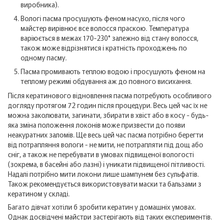
виробника).
Вологі пасма просушують феном насухо, після чого
майстер вирівнює все волосся праскою. Температура
варіюється в межах 170-230° залежно від стану волосся,
також може відрізнятися і кратність проходжень по
одному пасму.
Пасма промивають теплою водою і просушують феном на
теплому режимі обдування аж до повного висихання.
Після кератинового відновлення пасма потребують особливого
догляду протягом 72 годин після процедури. Весь цей час їх не
можна заколювати, загинати, збирати в хвіст або в косу - будь-
яка зміна положення локонів може призвести до появи
неакуратних заломів. Ще весь цей час пасма потрібно берегти
від потрапляння вологи - не мити, не потрапляти під дощ або
сніг, а також не перебувати в умовах підвищеної вологості
(зокрема, в басейні або лазні) і уникати підвищеної пітливості.
Надалі потрібно мити локони лише шампунем без сульфатів.
Також рекомендується використовувати маски та бальзами з
кератином у складі.
Багато дівчат хотіли б зробити кератин у домашніх умовах.
Однак досвідчені майстри застерігають від таких експериментів.