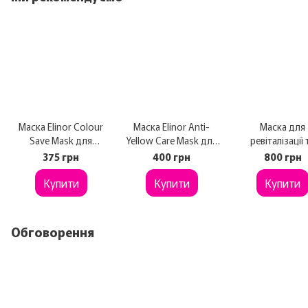
Маска Elinor Colour
Маска Elinor Anti-
Маска для
Save Mask для
Yellow Care Mask для
ревіталізації 
фарбованого волосся
холодних відтінків
оновлення шк
375 грн
400 грн
800 грн
500 мл
волосся 500 мл
голови Beav
Купити
Купити
Professional Ca
Купити
Scalp Soothi
Treatment 250
Обговорення