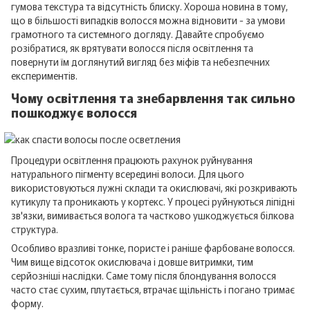
гумова текстура та відсутність блиску. Хороша новина в тому,
що в більшості випадків волосся можна відновити - за умови
грамотного та системного догляду. Давайте спробуємо
розібратися, як врятувати волосся після освітлення та
повернути їм доглянутий вигляд без міфів та небезпечних
експериментів.
Чому освітлення та знебарвлення так сильно
пошкоджує волосся
Процедури освітлення працюють рахунок руйнування
натурального пігменту всередині волоси. Для цього
використовуються лужні склади та окислювачі, які розкривають
кутикулу та проникають у кортекс. У процесі руйнуються ліпідні
зв'язки, вимивається волога та частково ушкоджується білкова
структура.
Особливо вразливі тонке, пористе і раніше фарбоване волосся.
Чим вище відсоток окислювача і довше витримки, тим
серйозніші наслідки. Саме тому після блондування волосся
часто стає сухим, плутається, втрачає щільність і погано тримає
форму.