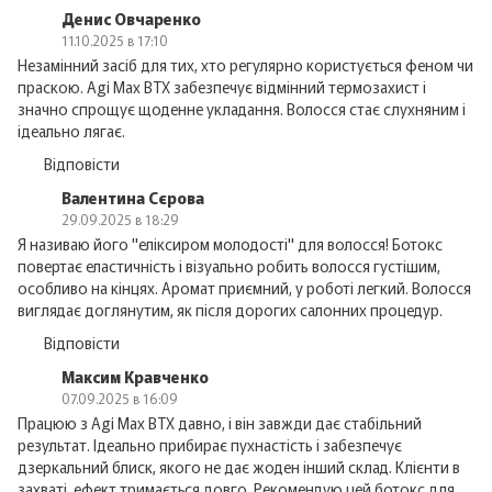
Денис Овчаренко
11.10.2025 в 17:10
Незамінний засіб для тих, хто регулярно користується феном чи
праскою. Agi Max BTX забезпечує відмінний термозахист і
значно спрощує щоденне укладання. Волосся стає слухняним і
ідеально лягає.
Відповісти
Валентина Сєрова
29.09.2025 в 18:29
Я називаю його "еліксиром молодості" для волосся! Ботокс
повертає еластичність і візуально робить волосся густішим,
особливо на кінцях. Аромат приємний, у роботі легкий. Волосся
виглядає доглянутим, як після дорогих салонних процедур.
Відповісти
Максим Кравченко
07.09.2025 в 16:09
Працюю з Agi Max BTX давно, і він завжди дає стабільний
результат. Ідеально прибирає пухнастість і забезпечує
дзеркальний блиск, якого не дає жоден інший склад. Клієнти в
захваті, ефект тримається довго. Рекомендую цей ботокс для