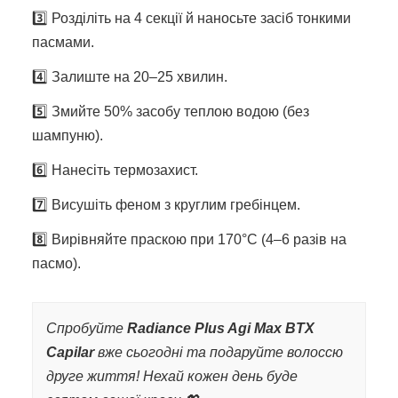
3️⃣ Розділіть на 4 секції й наносьте засіб тонкими
пасмами.
4️⃣ Залиште на 20–25 хвилин.
5️⃣ Змийте 50% засобу теплою водою (без
шампуню).
6️⃣ Нанесіть термозахист.
7️⃣ Висушіть феном з круглим гребінцем.
8️⃣ Вирівняйте праскою при 170°C (4–6 разів на
пасмо).
Спробуйте
Radiance Plus Agi Max BTX
Capilar
вже сьогодні та подаруйте волоссю
друге життя! Нехай кожен день буде