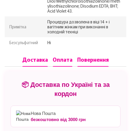
Diol/Methylchloroisothiazolinone/meth
ylisothiazolinone; Disodium EDTA; BHT;
Acid Violet 43.
Процедура дозволена в віці 14 + і
Примітка
вагітним жінкам при виконанні в
холодній техніці
Безсульфатний
Ні
Доставка
Оплата
Повернення
📦 Доставка по Україні та за
кордон
Нова Пошта
безкоштовно від 3000 грн