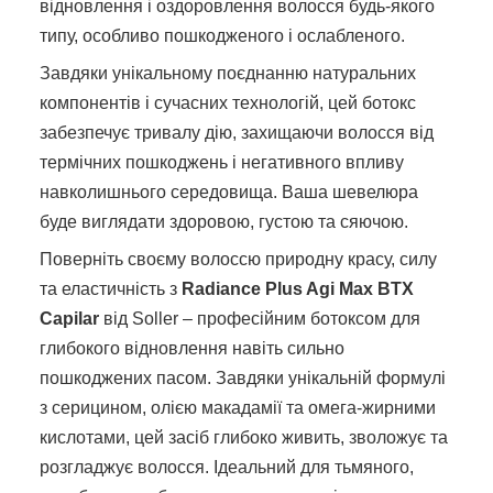
відновлення і оздоровлення волосся будь-якого
типу, особливо пошкодженого і ослабленого.
Завдяки унікальному поєднанню натуральних
компонентів і сучасних технологій, цей ботокс
забезпечує тривалу дію, захищаючи волосся від
термічних пошкоджень і негативного впливу
навколишнього середовища. Ваша шевелюра
буде виглядати здоровою, густою та сяючою.
Поверніть своєму волоссю природну красу, силу
та еластичність з
Radiance Plus Agi Max BTX
Capilar
від Soller – професійним ботоксом для
глибокого відновлення навіть сильно
пошкоджених пасом. Завдяки унікальній формулі
з серицином, олією макадамії та омега-жирними
кислотами, цей засіб глибоко живить, зволожує та
розгладжує волосся. Ідеальний для тьмяного,