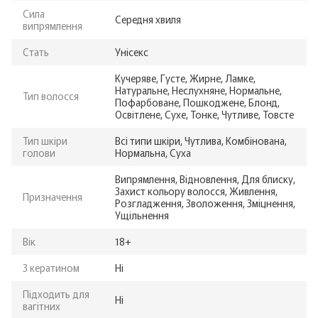
Сила
Середня хвиля
випрямлення
Стать
Унісекс
Кучеряве, Густе, Жирне, Ламке,
Натуральне, Неслухняне, Нормальне,
Тип волосся
Пофарбоване, Пошкоджене, Блонд,
Освітлене, Сухе, Тонке, Чутливе, Товсте
Тип шкіри
Всі типи шкіри, Чутлива, Комбінована,
голови
Нормальна, Суха
Випрямлення, Відновлення, Для блиску,
Захист кольору волосся, Живлення,
Призначення
Розгладження, Зволоження, Зміцнення,
Ущільнення
Вік
18+
З кератином
Ні
Підходить для
Ні
вагітних