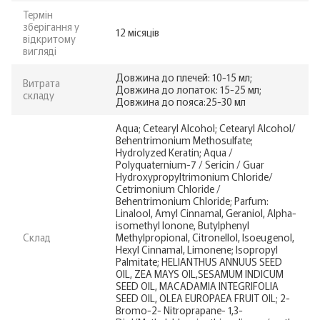
Термін
зберігання у
12 місяців
відкритому
вигляді
Довжина до плечей: 10-15 мл;
Витрата
Довжина до лопаток: 15-25 мл;
складу
Довжина до пояса:25-30 мл
Aqua; Cetearyl Alcohol; Cetearyl Alcohol/
Behentrimonium Methosulfate;
Hydrolyzed Keratin; Aqua /
Polyquaternium-7 / Sericin / Guar
Hydroxypropyltrimonium Chloride/
Cetrimonium Chloride /
Behentrimonium Chloride; Parfum:
Linalool, Amyl Cinnamal, Geraniol, Alpha-
isomethyl lonone, Butylphenyl
Склад
Methylpropional, Citronellol, Isoeugenol,
Hexyl Cinnamal, Limonene; Isopropyl
Palmitate; HELIANTHUS ANNUUS SEED
OIL, ZEA MAYS OIL,SESAMUM INDICUM
SEED OIL, MACADAMIA INTEGRIFOLIA
SEED OIL, OLEA EUROPAEA FRUIT OIL; 2-
Bromo-2- Nitroprapane- 1,3-