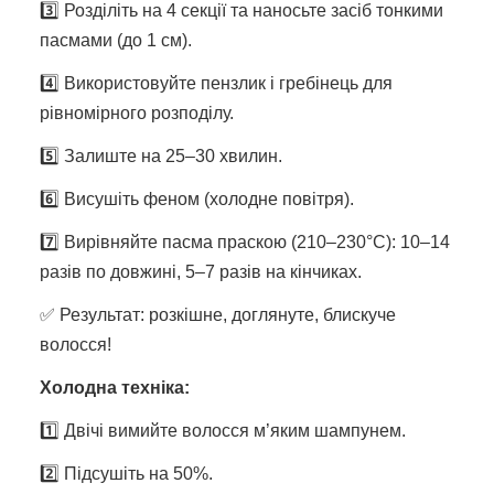
3️⃣ Розділіть на 4 секції та наносьте засіб тонкими
пасмами (до 1 см).
4️⃣ Використовуйте пензлик і гребінець для
рівномірного розподілу.
5️⃣ Залиште на 25–30 хвилин.
6️⃣ Висушіть феном (холодне повітря).
7️⃣ Вирівняйте пасма праскою (210–230°C): 10–14
разів по довжині, 5–7 разів на кінчиках.
✅ Результат: розкішне, доглянуте, блискуче
волосся!
Холодна техніка:
1️⃣ Двічі вимийте волосся м’яким шампунем.
2️⃣ Підсушіть на 50%.