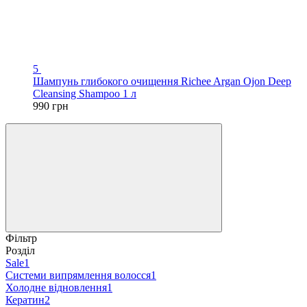
5
Шампунь глибокого очищення Richee Argan Ojon Deep
Cleansing Shampoo 1 л
990 грн
Фільтр
Розділ
Sale
1
Системи випрямлення волосся
1
Холодне відновлення
1
Кератин
2