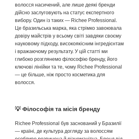
волосся насичений, але лише деякі бренди
дійсно заслуговують на статус експертного
вибору. Один із таких — Richee Professional.
Це бразильська марка, яка стрімко завоювала
довіру майстрів у всьому світі завдяки своєму
науковому підходу, високоякісним інгредієнтам
і вражаючому результату. У цій статті ми
глибоко розглянемо філософію бренду, його
ключові лінійки та те, чому Richee Professional
— це більше, ніж просто косметика для
волосся.
Філософія та місія бренду
Richee Professional був заснований у Бразилії
— країні, де культура догляду за волоссям
особливо розвинена й різноманітна. Бренд від