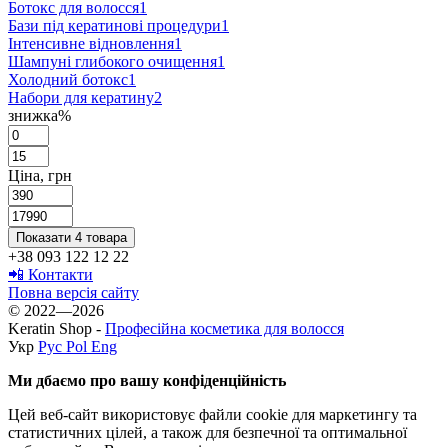
Ботокс для волосся
1
Бази під кератинові процедури
1
Інтенсивне відновлення
1
Шампуні глибокого очищення
1
Холодний ботокс
1
Набори для кератину
2
знижка%
Ціна, грн
Показати 4 товара
+38 093 122 12 22
📲 Контакти
Повна версія сайту
© 2022—2026
Keratin Shop -
Професійна косметика для волосся
Укр
Рус
Pol
Eng
Ми дбаємо про вашу конфіденційність
Цей веб-сайт використовує файли cookie для маркетингу та
статистичних цілей, а також для безпечної та оптимальної