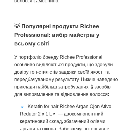
волосся самостійно.
Популярні продукти Richee
Professional: вибір майстрів у
всьому світі
У портфоліо бренду Richee Professional
особливо виділяються продукти, що здобули
довіру топ-стилістів завдяки своїй якості та
передбачуваному результату. Нижче наведено
приклади найбільш затребуваних 🧴засобів
для випрямлення та відновлення волосся:
Keratin for hair Richee Argan Ojon Ativo
Redutor 2 x 1 L🔹 — двокомпонентний
кератиновий склад, збагачений оліями
аргани та ожона. Забезпечує інтенсивне