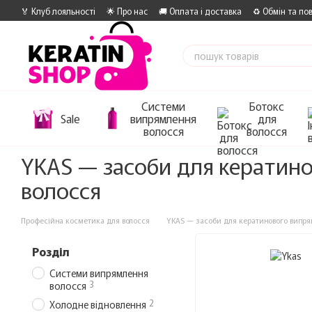
Перейти до основного контенту
🏅 Клуб лояльності
🌟 Про нас
🚚 Оплата і доставка
♻️ Обмін та по
Системи
Ботокс
Sale
випрямлення
для
волосся
волосся
YKAS — засоби для кератино
волосся
Професійна косметика для волосся
YKAS — засоби для кератинового випрям
Розділ
Системи випрямлення
3
волосся
2
Холодне відновлення