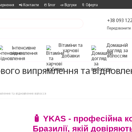
вернення
📲 Контакти
📒 Блог
📣 Відгуки
🔖 Оферта
+38 093 122
Передзвонити 
Вітаміни та
Домашній
Інтенсивне
харчові
догляд за
відновлення
добавки
волоссям
вого випрямлення та відновле
лення та відновлення волосся
🧴 YKAS - професійна к
Бразилії, якій довіряю