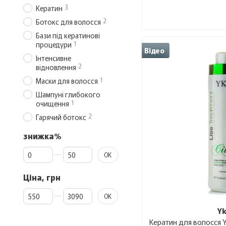
3
Кератин
2
Ботокс для волосся
Бази під кератинові
1
процедури
Відео
Інтенсивне
2
відновлення
1
Маски для волосся
Шампуні глибокого
1
очищення
2
Гарячий ботокс
знижка%
Від знижка%
До знижка%
ОК
Ціна, грн
Від Ціна, грн
До Ціна, грн
ОК
Y