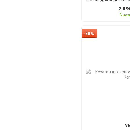
2 09
В ная
−50%
Y