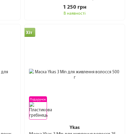
е лише миттєвий візуальний ефект, але й
1 250 грн
ащуючи структуру волосся з кожною процедурою.
В наявності
клієнтів, які бажають домогтися «волосся як із
Хіт
S
з гарантією якості та офіційним постачанням –
авлений повний асортимент бренду, який
ьо від офіційних дистриб'юторів.
Подарунок
ють YKAS
Ykas
Лікувальний комплекс Ykas 3 Min для пошкодженого волосся 300 мл
Маска Ykas 3 Min для живлення волосся 250 г