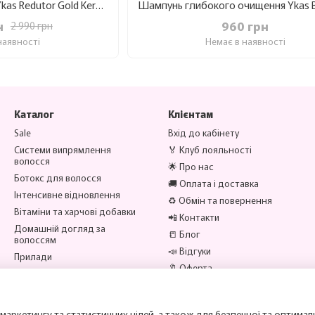
Кератин для волосся Ykas Redutor Gold Keratin 1 л
Що входить до лінійки:
н
960 грн
2 990 грн
наявності
Немає в наявності
Для випрямлення - для щільного, кучеряв
Ботокс для волосся - холодний та гарячий
Шампуни та маски – безсульфатні, підгото
Каталог
Клієнтам
Спреї, олії, незмивний догляд та термозах
Sale
Вхід до кабінету
Комплексні набори – під ключ
Системи випрямлення
🏅 Клуб лояльності
волосся
🌟 Про нас
Ботокс для волосся
🚚 Оплата і доставка
Інтенсивне відновлення
♻️ Обмін та повернення
Вітаміни та харчові добавки
🧪 Кожен продукт YKAS адаптований під по
📲 Контакти
Домашній догляд за
📒 Блог
першого застосування помітний результат, а
волоссям
📣 Відгуки
та закріплюється.
Прилади
🔖 Оферта
Аксесуари
Бренди
Ми в соцмережах
маркетингу та статистичних цілей, а також для безпечної та оптимал