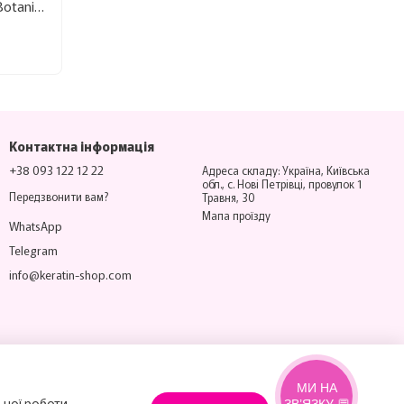
Шампунь глибокого очищення Ykas Botanic Deep Cleaning Shampoo 1 л
ого, забарвленого і пошкодженого волосся.
.
вчі та відновлювальні.
Контактна інформація
ист.
+38 093 122 12 22
Адреса складу: Україна, Київська
обл., с. Нові Петрівці, провулок 1
Передзвонити вам?
Травня, 30
Мапа проїзду
WhatsApp
Telegram
info@keratin-shop.com
треби майстрів та клієнтів в Україні.
Вже після
 при регулярному використанні ефект посилюється
МИ НА
ьної роботи
ЗВ’ЯЗКУ 💬