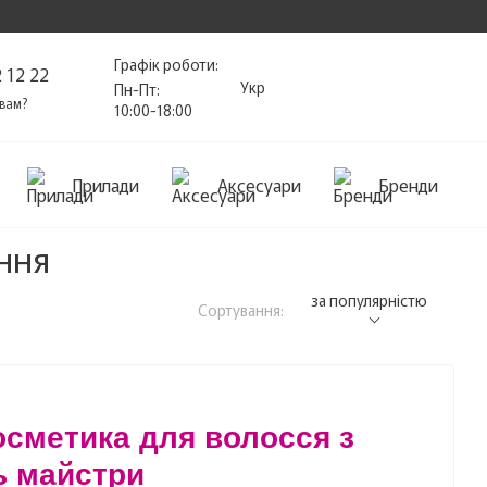
Графік роботи:
 12 22
Укр
Пн-Пт:
вам?
10:00-18:00
Прилади
Аксесуари
Бренди
ння
за популярністю
Сортування:
осметика для волосся з
ть майстри