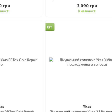
компонентами. Завдяки цьому засобу дають н
0 грн
3 090 грн
забезпечують накопичувальний догляд, покр
вності
В наявності
🌍Підходить усім:
від салонних майстрів до 
Хіт
салону» в домашніх умовах.
📌Де купити YKAS в Україні?
Якщо ви шукаєте оригінальну косметику
YKA
Keratin Shop
до ваших послуг. У нас предст
сертифікований і доставляється безпосередн
💼 Чому професіонали обира
kas
Ykas
Ботокс для волосся Ykas BBTox Gold Repair Pro 1 кг