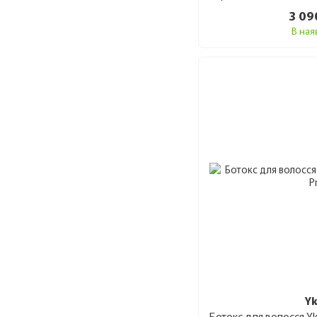
3 09
В ная
Y