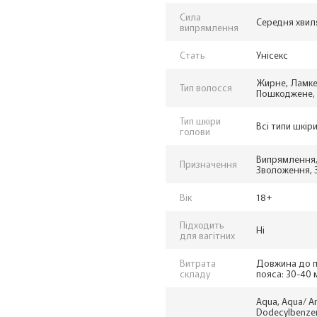
Сила
Середня хвил
випрямлення
Стать
Унісекс
Жирне, Ламке
Тип волосся
Пошкоджене, Б
Тип шкіри
Всі типи шкір
голови
Випрямлення,
Призначення
Зволоження, 
Вік
18+
Підходить
Ні
для вагітних
Витрата
Довжина до п
складу
пояса: 30-40 
Aqua, Aqua/ Am
Dodecylbenzene