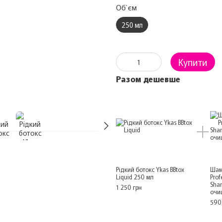
Об`єм
250 мл
Купити
Разом дешевше
Рідкий ботокс Ykas BBtox
Шам
Liquid 250 мл
Prof
Sha
1 250 грн
очи
590