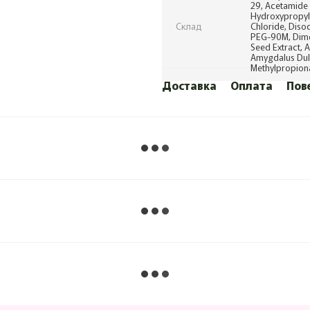
29, Acetamide 
Hydroxypropyl
Склад
Chloride, Dis
PEG-90M, Dimet
Seed Extract, 
Amygdalus Dulc
Methylpropiona
Доставка
Оплата
Пов