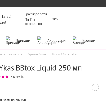
Графік роботи:
 12 22
Укр
Пн-Пт:
вам?
10:00-18:00
Прилади
Аксесуари
Бренди
Ботокс для волосся
Гарячий ботокс
Гарячий ботокс Ykas
Ykas BBtox Liquid 250 мл
5 відгуків
ичувальної знижки