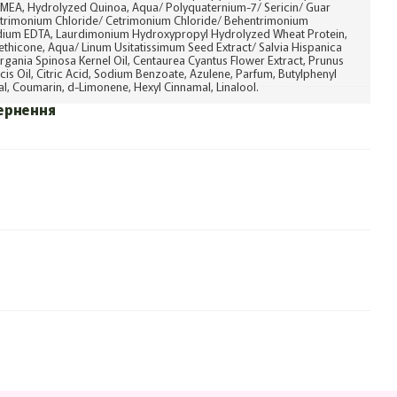
MEA, Hydrolyzed Quinoa, Aqua/ Polyquaternium-7/ Sericin/ Guar
trimonium Chloride/ Cetrimonium Chloride/ Behentrimonium
odium EDTA, Laurdimonium Hydroxypropyl Hydrolyzed Wheat Protein,
hicone, Aqua/ Linum Usitatissimum Seed Extract/ Salvia Hispanica
Argania Spinosa Kernel Oil, Centaurea Cyantus Flower Extract, Prunus
is Oil, Citric Acid, Sodium Benzoate, Azulene, Parfum, Butylphenyl
l, Coumarin, d-Limonene, Hexyl Cinnamal, Linalool.
ернення