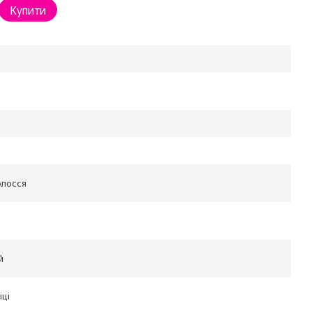
Купити
олосся
й
іці