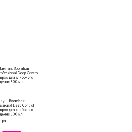
пунь Boomhair
essional Deep Control
mpoo для глибокого
щення 500 мл
 грн