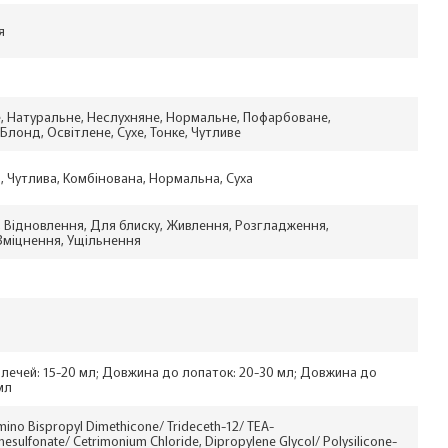
я
, Натуральне, Неслухняне, Нормальне, Пофарбоване,
лонд, Освітлене, Сухе, Тонке, Чутливе
и, Чутлива, Комбінована, Нормальна, Суха
 Відновлення, Для блиску, Живлення, Розгладження,
Зміцнення, Ущільнення
лечей: 15-20 мл; Довжина до лопаток: 20-30 мл; Довжина до
мл
ino Bispropyl Dimethicone/ Trideceth-12/ TEA-
sulfonate/ Cetrimonium Chloride, Dipropylene Glycol/ Polysilicone-