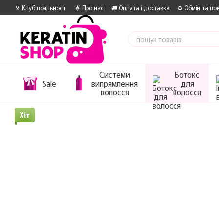
Перейти до основного контенту
🏅 Клуб лояльності
🌟 Про нас
🚚 Оплата і доставка
♻️ Обмін та по
Системи
Ботокс
Sale
випрямлення
для
волосся
волосся
Хіт