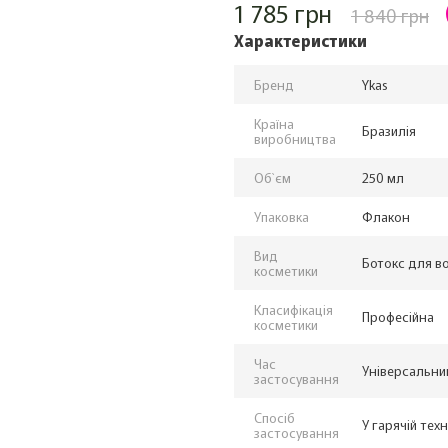
1 785 грн
1 840 грн
Характеристики
Бренд
Ykas
Країна
Бразилія
виробництва
Об`єм
250 мл
Упаковка
Флакон
Вид
Ботокс для в
косметики
Класифікація
Професійна
косметики
Час
Універсальни
застосування
Спосіб
У гарячій техн
застосування