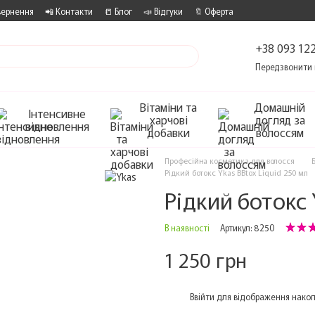
вернення
📲 Контакти
📒 Блог
📣 Відгуки
🔖 Оферта
+38 093 122
Передзвонити 
Вітаміни та
Домашній
Інтенсивне
харчові
догляд за
відновлення
добавки
волоссям
Професійна косметика для волосся
Рідкий ботокс Ykas BBtox Liquid 250 мл
Рідкий ботокс 
В наявності
Артикул: 8250
1 250 грн
%
Ввійти
для відображення накоп