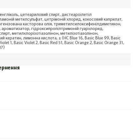
енгліколь, цетеариловий спирт, дистеароілетіл
ламоній метилсульфат, цетрімоній хлорид, кокосовий каприлат,
огенізована касторова олія, триметилсилоксифенілдиметикон,
, ароматизатор, гідроксипропілтримоній гуархлорид,
пирт, метилхлорізотіазолінон, метилізотіазолінон,
ий кератин, лимонна кислота, ± (HC Blue 16, Basic Blue 99, Basic
Violet 1, Basic Violet 2, Basic Red 51, Basic Orange 2, Basic Orange 31,
87)
ернення