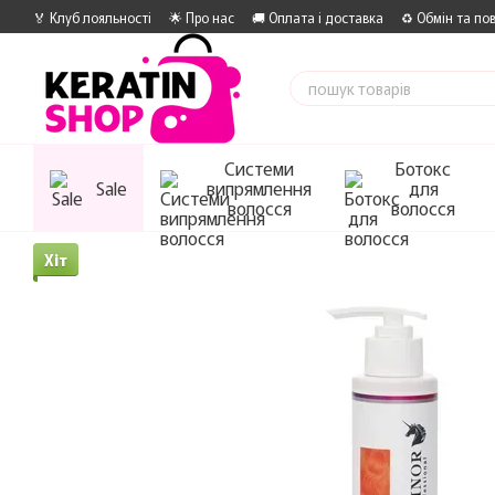
Перейти до основного контенту
🏅 Клуб лояльності
🌟 Про нас
🚚 Оплата і доставка
♻️ Обмін та по
Системи
Ботокс
Sale
випрямлення
для
волосся
волосся
Хіт