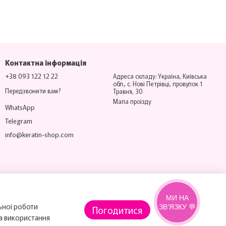
Контактна інформація
+38 093 122 12 22
Адреса складу: Україна, Київська
обл., с. Нові Петрівці, провулок 1
Передзвонити вам?
Травня, 30
Мапа проїзду
WhatsApp
Telegram
info@keratin-shop.com
МИ НА
ьної роботи
ЗВ’ЯЗКУ 💬
Погодитися
на використання