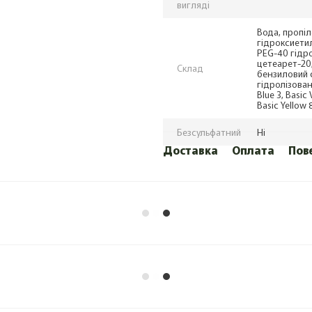
вигляді
Вода, пропіл
гідроксиети
PEG-40 гідр
цетеарет-20
Склад
бензиловий с
гідролізован
Blue 3, Basic 
Basic Yellow 
Безсульфатний
Ні
Доставка
Оплата
Пов