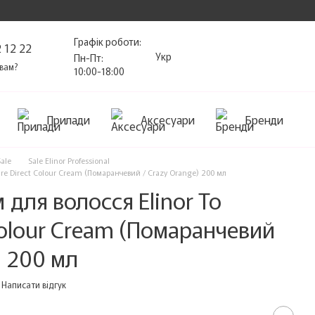
Графік роботи:
 12 22
Укр
Пн-Пт:
вам?
10:00-18:00
Прилади
Аксесуари
Бренди
Sale
Sale Elinor Professional
pire Direct Colour Cream (Помаранчевий / Crazy Orange) 200 мл
для волосся Elinor To
 Colour Cream (Помаранчевий
) 200 мл
Написати відгук