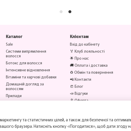
Каталог
Клієнтам
Sale
Вхід до кабінету
Системи випрямлення
🏅 Клуб лояльності
волосся
🌟 Про нас
Ботокс для волосся
🚚 Оплата і доставка
Інтенсивне відновлення
♻️ Обмін та повернення
Вітаміни та харчові добавки
📲 Контакти
Домашній догляд за
📒 Блог
волоссям
📣 Відгуки
Прилади
🔖 Оферта
Аксесуари
Бренди
Ми в соцмережах
маркетингу та статистичних цілей, а також для безпечної та оптимал
 вашого браузера. Натисніть кнопку «Погодитися», щоб дати згоду 