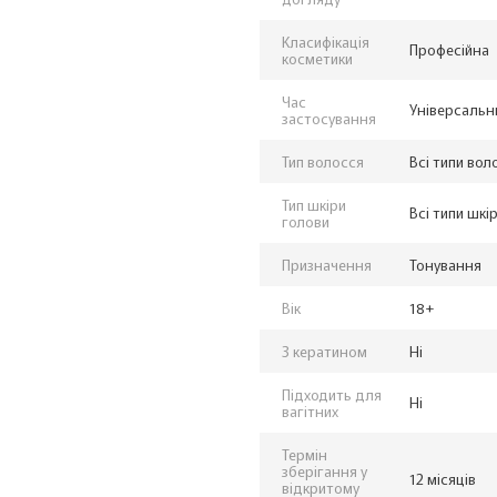
Класифікація
Професійна
косметики
Час
Універсальн
застосування
Тип волосся
Всі типи вол
Тип шкіри
Всі типи шкі
голови
Призначення
Тонування
Вік
18+
З кератином
Ні
Підходить для
Ні
вагітних
Термін
зберігання у
12 місяців
відкритому