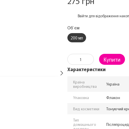
275 грн
%
Ввійти
для відображення накоп
Об`єм
200 мл
Купити
Характеристики
Країна
Україна
виробництва
Упаковка
Флакон
Вид косметики
Тонуючий кр
Тип
домашнього
Післяпроце
догляду