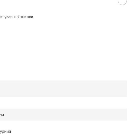
ичувальної знижки
ем
дурний