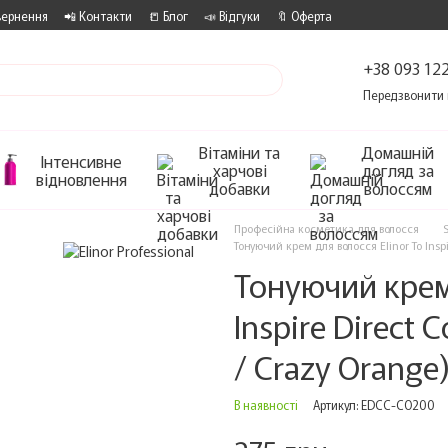
вернення
📲 Контакти
📒 Блог
📣 Відгуки
🔖 Оферта
+38 093 122
Передзвонити 
Вітаміни та
Домашній
Інтенсивне
харчові
догляд за
відновлення
добавки
волоссям
Професійна косметика для волосся
Тонуючий крем для волосся Elinor To Ins
Тонуючий крем 
Inspire Direct
/ Crazy Orange
В наявності
Артикул: EDCC-CO200