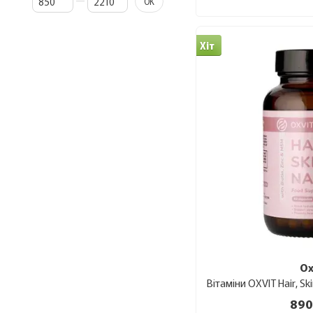
ОК
Хіт
Ox
890