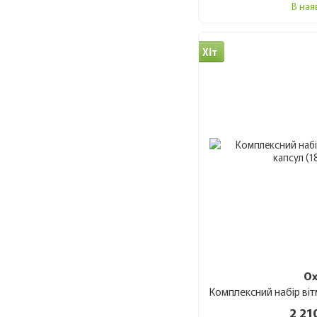
В ная
Хіт
Ox
2 21