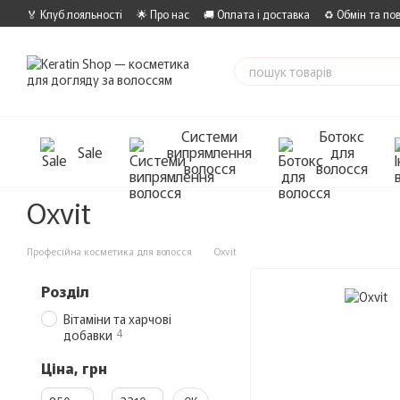
Перейти до основного контенту
🏅 Клуб лояльності
🌟 Про нас
🚚 Оплата і доставка
♻️ Обмін та по
Системи
Ботокс
Sale
випрямлення
для
волосся
волосся
Oxvit
Професійна косметика для волосся
Oxvit
Розділ
Вітаміни та харчові
4
добавки
Ціна, грн
Від Ціна, грн
До Ціна, грн