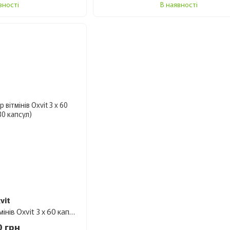
вності
В наявності
сприяє росту та зменшує випадіння.
Цинк
— ключовий мікроелемент для оно
акне. Також підтримує кератинізацію нігтів
Селен
— антиоксидант, що захищає кліт
запобігає ламкості волосся.
Коензим Q10
— забезпечує клітини енер
пружність і тонус шкіри.
Екстракти рослин (алое вера, імбир, же
до стресу, нормалізують роботу ШКТ та п
Вітаміни A, C, E
— класичні антиоксидант
неможливе повноцінне оновлення шкіри т
📌 На думку трихологів і нутриціологів, саме по
підібраному дозуванні є золотим стандартом дл
шкіри.
vit
Комплексний набір вітмінів Oxvit 3 x 60 капсул (180 капсул)
Кому підійде OXVIT: показання та цілі
0 грн
Продукти лінійки OXVIT рекомендуються у таких