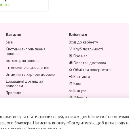
вності
підвищене випадіння волосся (в тому чис
ламкі, тьмяні нігті;
сухість, лущення або передчасне старінн
відновлення після хвороби, прийому антиб
Каталог
Клієнтам
Sale
Вхід до кабінету
активний спосіб життя, стреси, дієти та ве
Системи випрямлення
🏅 Клуб лояльності
🌿Важливо: комплекси підходять і чоловікам, і жі
волосся
🌟 Про нас
коли метаболізм уже сповільнюється, а регенер
Ботокс для волосся
🚚 Оплата і доставка
Інтенсивне відновлення
♻️ Обмін та повернення
Вітаміни та харчові добавки
Як приймати OXVIT: схема прийому 
📲 Контакти
Домашній догляд за
📒 Блог
Щоб отримати стійкий ефект, OXVIT потрібно п
волоссям
📣 Відгуки
Прилади
Стандартна схема
: 2 капсули на день пі
🔖 Оферта
Аксесуари
Профілактика
: 1 курс кожні пів року.
Бренди
Ми в соцмережах
Посилення ефекту
: поєднувати з косм
маркетингу та статистичних цілей, а також для безпечної та оптимал
омега-3 та збалансованим харчуванням.
 вашого браузера. Натисніть кнопку «Погодитися», щоб дати згоду 
💡 Не варто очікувати миттєвих чудес: перші зм