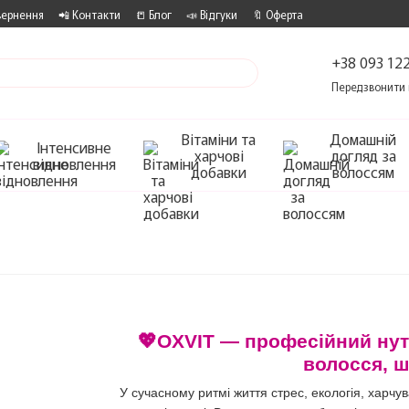
вернення
📲 Контакти
📒 Блог
📣 Відгуки
🔖 Оферта
+38 093 122
Передзвонити 
Вітаміни та
Домашній
Інтенсивне
харчові
догляд за
відновлення
добавки
волоссям
💖OXVIT — професійний нут
волосся, шк
У сучасному ритмі життя стрес, екологія, харчу