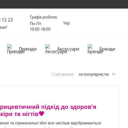
Графік роботи:
 12 22
Укр
Пн-Пт:
вам?
10:00-18:00
Прилади
Аксесуари
Бренди
Сортування:
за популярністю
рицевтичний підхід до здоров'я
іри та нігтів💖
вання та гормональні збої все частіше відображаються