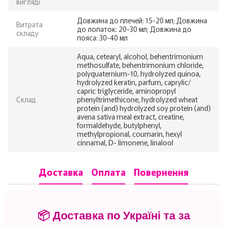
вигляді
Довжина до плечей: 15-20 мл; Довжина
Витрата
до лопаток: 20-30 мл; Довжина до
складу
пояса: 30-40 мл
Aqua, cetearyl, alcohol, behentrimonium
methosulfate, behentrimonium chloride,
polyquaternium-10, hydrolyzed quinoa,
hydrolyzed keratin, parfum, caprylic/
capric triglyceride, aminopropyl
Склад
phenyltrimethicone, hydrolyzed wheat
protein (and) hydrolyzed soy protein (and)
avena sativa meal extract, creatine,
formaldehyde, butylphenyl,
methylpropional, coumarin, hexyl
cinnamal, D- limonene, linalool
Доставка
Оплата
Повернення
📦 Доставка по Україні та за