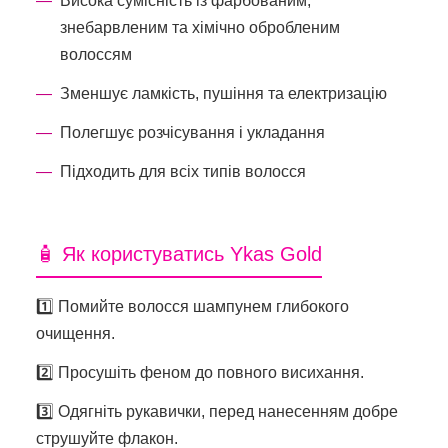
Висока сумісність із фарбованим,
знебарвленим та хімічно обробленим
волоссям
Зменшує ламкість, пушіння та електризацію
Полегшує розчісування і укладання
Підходить для всіх типів волосся
🧴 Як користуватись Ykas Gold
1️⃣ Помийте волосся шампунем глибокого
очищення.
2️⃣ Просушіть феном до повного висихання.
3️⃣ Одягніть рукавички, перед нанесенням добре
струшуйте флакон.