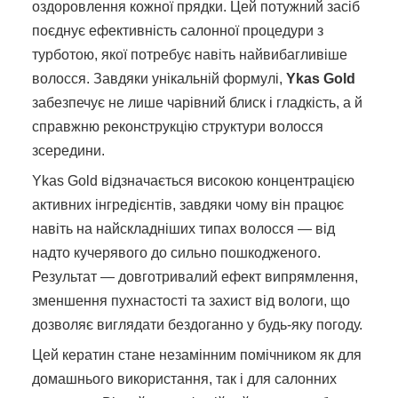
оздоровлення кожної прядки. Цей потужний засіб
поєднує ефективність салонної процедури з
турботою, якої потребує навіть найвибагливіше
волосся. Завдяки унікальній формулі,
Ykas Gold
забезпечує не лише чарівний блиск і гладкість, а й
справжню реконструкцію структури волосся
зсередини.
Ykas Gold відзначається високою концентрацією
активних інгредієнтів, завдяки чому він працює
навіть на найскладніших типах волосся — від
надто кучерявого до сильно пошкодженого.
Результат — довготривалий ефект випрямлення,
зменшення пухнастості та захист від вологи, що
дозволяє виглядати бездоганно у будь-яку погоду.
Цей кератин стане незамінним помічником як для
домашнього використання, так і для салонних