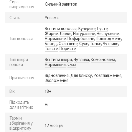
Сила
Сильний завиток
випрямлення
Стать
Унісекс
Всі типи волосся
,
Кучеряве
,
Густе
,
Жирне
,
Ламке
,
Натуральне
,
Неслухняне
,
Тип волосся
Нормальне
,
Пофарбоване
,
Пошкоджене
,
Блонд
,
Освітлене
,
Сухе
,
Тонке
,
Чутливе
,
Товсте
,
Пористе
Тип шкіри
Всі типи шкіри
,
Чутлива
,
Комбінована
,
голови
Нормальна
,
Суха
Відновлення
,
Для блиску
,
Розгладження
,
Призначення
Зволоження
Вік
18+
Підходить
Ні
для вагітних
Термін
зберігання у
12 місяців
відкритому