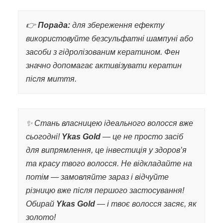
👉
Порада:
для збереження ефекту
використовуйте безсульфатні шампуні або
засоби з гідролізованим кератином. Фен
значно допомагає активізувати кератин
після миття.
✨ Стань власницею ідеального волосся вже
сьогодні!
Ykas Gold
— це не просто засіб
для випрямлення, це інвестиція у здоров’я
та красу твого волосся. Не відкладайте на
потім — замовляйте зараз і відчуйте
різницю вже після першого застосування!
Обирай
Ykas Gold
— і твоє волосся засяє, як
золото!