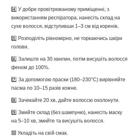
4️⃣ У добре провітрюваному приміщенні, з
використанням респіратора, нанесіть склад на
сухе волосся, відступивши 1–3 см від коренів.
5️⃣ Розподіліть рівномірно, не торкаючись шкіри
голови.
6️⃣ Залиште на 30 хвилин, потім висушіть волосся
феном до 100%.
7️⃣ За допомогою праски (180–230°C) вирівняйте
пасма по 10–15 разів кожне.
8️⃣ Зачекайте 20 хв, дайте волоссю охолонути.
9️⃣ Змийте склад (без шампуню), нанесіть маску
на 5–10 хв, змийте та висушіть волосся.
🔟 Укладіть на свій смак.