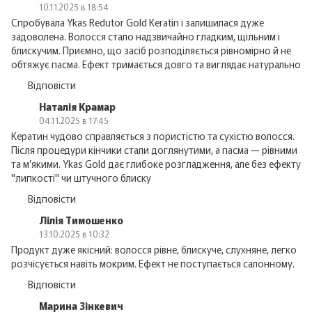
10.11.2025 в 18:54
Спробувала Ykas Redutor Gold Keratin і залишилася дуже
задоволена. Волосся стало надзвичайно гладким, щільним і
блискучим. Приємно, що засіб розподіляється рівномірно й не
обтяжує пасма. Ефект тримається довго та виглядає натурально
Відповісти
Наталія Крамар
04.11.2025 в 17:45
Кератин чудово справляється з пористістю та сухістю волосся.
Після процедури кінчики стали доглянутими, а пасма — рівними
та м’якими. Ykas Gold дає глибоке розгладження, але без ефекту
"липкості" чи штучного блиску
Відповісти
Лілія Тимошенко
13.10.2025 в 10:32
Продукт дуже якісний: волосся рівне, блискуче, слухняне, легко
розчісується навіть мокрим. Ефект не поступається салонному.
Відповісти
Марина Зінкевич