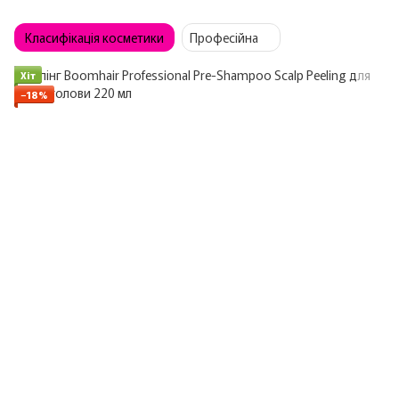
Класифікація косметики
Професійна
Хіт
−18%