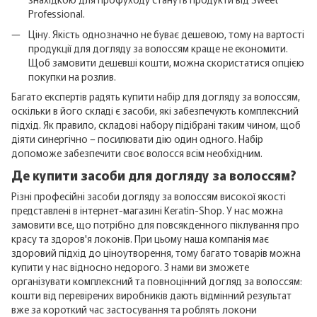
Professional.
Ціну. Якість однозначно не буває дешевою, тому на вартості
продукції для догляду за волоссям краще не економити.
Щоб замовити дешевші кошти, можна скористатися опцією
покупки на розлив.
Багато експертів радять купити набір для догляду за волоссям,
оскільки в його складі є засоби, які забезпечують комплексний
підхід. Як правило, складові набору підібрані таким чином, щоб
діяти синергічно – посилювати дію один одного. Набір
допоможе забезпечити своє волосся всім необхідним.
Де купити засоби для догляду за волоссям?
Різні професійні засоби догляду за волоссям високої якості
представлені в інтернет-магазині Keratin-Shop. У нас можна
замовити все, що потрібно для повсякденного піклування про
красу та здоров'я локонів. При цьому наша компанія має
здоровий підхід до ціноутворення, тому багато товарів можна
купити у нас відносно недорого. З нами ви зможете
організувати комплексний та повноцінний догляд за волоссям:
кошти від перевірених виробників дають відмінний результат
вже за короткий час застосування та роблять локони