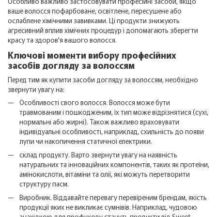
Особливо важливо застосовувати професійні засоби, якщо
ваше волосся пофарбоване, освітлене, пересушене або
ослаблене хімічними завивками. Ці продукти знижують
агресивний вплив хімічних процедур і допомагають зберегти
красу та здоров'я вашого волосся.
Ключові моменти вибору професійних
засобів догляду за волоссям
Перед тим як купити засоби догляду за волоссям, необхідно
звернути увагу на:
Особливості свого волосся. Волосся може бути
травмованим і пошкодженим, їх тип може відрізнятися (сухі,
нормальні або жирні). Також важливо враховувати
індивідуальні особливості, наприклад, схильність до появи
лупи чи накопичення статичної електрики.
склад продукту. Варто звернути увагу на наявність
натуральних та інноваційних компонентів, таких як протеїни,
амінокислоти, вітаміни та олії, які можуть перетворити
структуру пасм.
Виробник. Віддавайте перевагу перевіреним брендам, якість
продукції яких не викликає сумнівів. Наприклад, чудовою
знахідкою для профуходу стануть продукти від Sweet