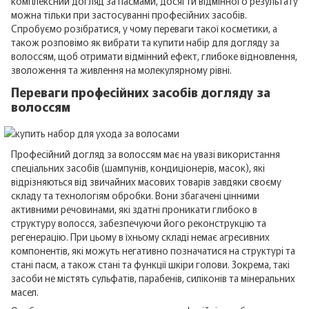
комплексний догляд за пасмами, досягти відмінного результату
можна тільки при застосуванні професійних засобів.
Спробуємо розібратися, у чому переваги такої косметики, а
також розповімо як вибрати та купити набір для догляду за
волоссям, щоб отримати відмінний ефект, глибоке відновлення,
зволоження та живлення на молекулярному рівні.
Переваги професійних засобів догляду за
волоссям
Професійний догляд за волоссям має на увазі використання
спеціальних засобів (шампунів, кондиціонерів, масок), які
відрізняються від звичайних масових товарів завдяки своєму
складу та технологіям обробки. Вони збагачені цінними
активними речовинами, які здатні проникати глибоко в
структуру волосся, забезпечуючи його реконструкцію та
регенерацію. При цьому в їхньому складі немає агресивних
компонентів, які можуть негативно позначатися на структурі та
стані пасм, а також стані та функції шкіри голови. Зокрема, такі
засоби не містять сульфатів, парабенів, силіконів та мінеральних
масел.