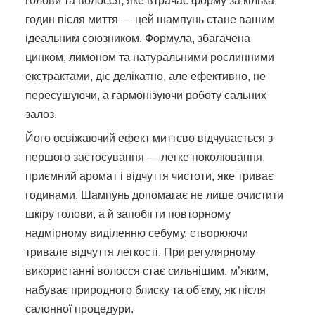
голови та волосся, яке втрачає форму за кілька
годин після миття — цей шампунь стане вашим
ідеальним союзником. Формула, збагачена
цинком, лимоном та натуральними рослинними
екстрактами, діє делікатно, але ефективно, не
пересушуючи, а гармонізуючи роботу сальних
залоз.
Його освіжаючий ефект миттєво відчувається з
першого застосування — легке поколювання,
приємний аромат і відчуття чистоти, яке триває
годинами. Шампунь допомагає не лише очистити
шкіру голови, а й запобігти повторному
надмірному виділенню себуму, створюючи
тривале відчуття легкості. При регулярному
використанні волосся стає сильнішим, м’яким,
набуває природного блиску та об'єму, як після
салонної процедури.