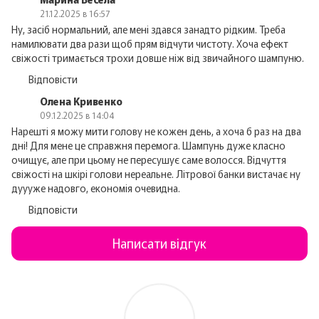
21.12.2025 в 16:57
Ну, засіб нормальний, але мені здався занадто рідким. Треба
намилювати два рази щоб прям відчути чистоту. Хоча ефект
свіжості тримається трохи довше ніж від звичайного шампуню.
Відповісти
Олена Кривенко
09.12.2025 в 14:04
Нарешті я можу мити голову не кожен день, а хоча б раз на два
дні! Для мене це справжня перемога. Шампунь дуже класно
очищує, але при цьому не пересушує саме волосся. Відчуття
свіжості на шкірі голови нереальне. Літрової банки вистачає ну
дуууже надовго, економія очевидна.
Відповісти
Написати відгук