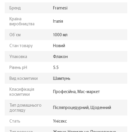
Бренд
Framesi
Країна
Італія
виробництва
Об`єм
1000 мл
Стан товару
Новий
Упаковка
Флакон
Рівень pH
5.5
Вид косметики
Шампунь
Класифікація
Професійна, Мас-маркет
косметики
Тип домашнього
Післяпроцедурний, Щоденний
догляду
Стать
Унісекс
Тип волосся
Жирне, Нормальне, Пошкоджене