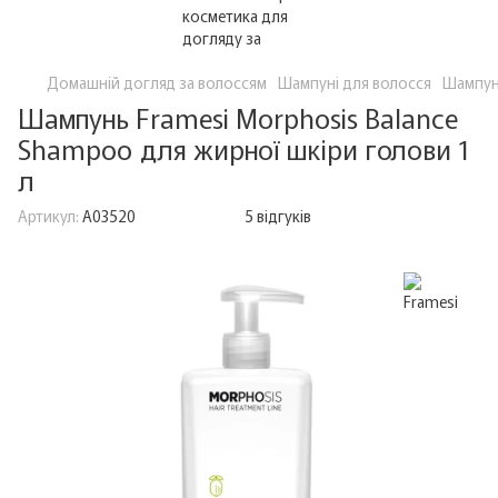
Домашній догляд за волоссям
Шампуні для волосся
Шампуні
Шампунь Framesi Morphosis Balance
Shampoo для жирної шкіри голови 1
л
Артикул:
A03520
5 відгуків