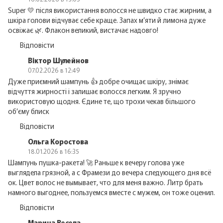
Super 💛 після використання волосся не швидко стає жирним, а
шкіра голови відчуває себе краще. Запах м’яти й лимона дуже
освіжає 🌿. Флакон великий, вистачає надовго!
Відповісти
Віктор Шулейнов
07.02.2026 в 12:49
Дуже приємний шампунь 👍 добре очищає шкіру, знімає
відчуття жирності і залишає волосся легким. Я зручно
використовую щодня. Єдине те, що трохи чекав більшого
об’єму блиск
Відповісти
Ольга Коростова
18.01.2026 в 16:35
Шампунь пушка-ракета! 🚀 Раньше к вечеру голова уже
выглядела грязной, а с Фрамези до вечера следующего дня всё
ок. Цвет волос не вымывает, что для меня важно. Литр брать
намного выгоднее, пользуемся вместе с мужем, он тоже оценил.
Відповісти
Марина Весела