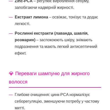
Zinc-PCA
– регулює вироблення себуму,
запобігаючи надмірній жирності.
Екстракт лимона
– освіжає, тонізує та додає
легкості.
Рослинні екстракти (лаванда, шавлія,
розмарин)
– заспокоюють шкіру, знімають
подразнення та мають легкий антисептичний
ефект.
💎 Переваги шампуню для жирного
волосся
Глибоке очищення: цинк-PCA нормалізує
себорегуляцію, зменшуючи потребу у частому
митті.