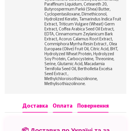
Paraffinum Liquidum, Ceteareth 20,
Butyrospermum Parkii (Shea) Butter,
Cyclopentasiloxane, Dimethiconol,
Hydrolized Keratin, Tamarindus Indica Fruit
Extract, Triticum Vulgare (Wheat) Germ
Extract, Coffea Arabica Seed Oil Extract,
EDTA, Cinnamomum Zeylanicum Bark
Extract, Acorus Calamus Root Extract,
Commiphora Myrrha Resin Extract , Olea
Europaea (Olive) Fruit Oil, Citric Acid, BHT,
Hydrolyzed Wheat Protein, Hydrolyzed
Soy Protein, Carbocysteine, Threonine,
Serine, Glutamic Acid, Macadamia
Ternifolia Seed Oil, Bertholletia Excelsa
Seed Extract ,
Methylchloroisothiazolinone,
Methylisothiazolinone.
Доставка
Оплата
Повернення
📦 Доставка по Україні та за