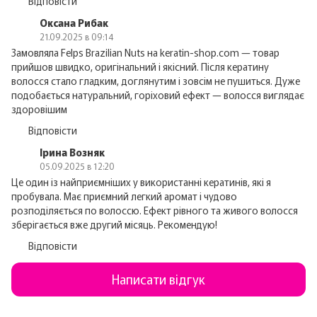
Відповісти
Оксана Рибак
21.09.2025 в 09:14
Замовляла Felps Brazilian Nuts на keratin-shop.com — товар
прийшов швидко, оригінальний і якісний. Після кератину
волосся стало гладким, доглянутим і зовсім не пушиться. Дуже
подобається натуральний, горіховий ефект — волосся виглядає
здоровішим
Відповісти
Ірина Возняк
05.09.2025 в 12:20
Це один із найприємніших у використанні кератинів, які я
пробувала. Має приємний легкий аромат і чудово
розподіляється по волоссю. Ефект рівного та живого волосся
зберігається вже другий місяць. Рекомендую!
Відповісти
Написати відгук