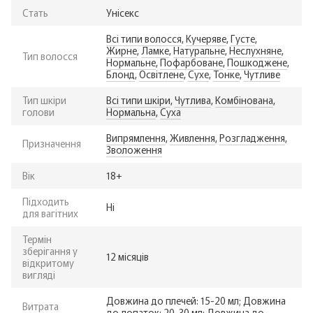
Стать
Унісекс
Всі типи волосся
,
Кучеряве
,
Густе
,
Жирне
,
Ламке
,
Натуральне
,
Неслухняне
,
Тип волосся
Нормальне
,
Пофарбоване
,
Пошкоджене
,
Блонд
,
Освітлене
,
Сухе
,
Тонке
,
Чутливе
Тип шкіри
Всі типи шкіри
,
Чутлива
,
Комбінована
,
голови
Нормальна
,
Суха
Випрямлення
,
Живлення
,
Розгладження
,
Призначення
Зволоження
Вік
18+
Підходить
Ні
для вагітних
Термін
зберігання у
12 місяців
відкритому
вигляді
Довжина до плечей: 15-20 мл; Довжина
Витрата
до лопаток: 20-30 мл; Довжина до