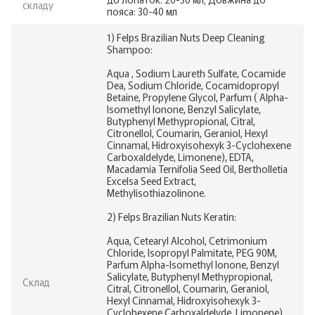
складу
пояса: 30-40 мл
1) Felps Brazilian Nuts Deep Cleaning
Shampoo:
Aqua , Sodium Laureth Sulfate, Cocamide
Dea, Sodium Chloride, Cocamidopropyl
Betaine, Propylene Glycol, Parfum ( Alpha-
Isomethyl Ionone, Benzyl Salicylate,
Butyphenyl Methypropional, Citral,
Citronellol, Coumarin, Geraniol, Hexyl
Cinnamal, Hidroxyisohexyk 3-Cyclohexene
Carboxaldelyde, Limonene), EDTA,
Macadamia Ternifolia Seed Oil, Bertholletia
Excelsa Seed Extract,
Methylisothiazolinone.
2) Felps Brazilian Nuts Keratin:
Aqua, Cetearyl Alcohol, Cetrimonium
Chloride, Isopropyl Palmitate, PEG 90M,
Parfum Alpha-Isomethyl Ionone, Benzyl
Salicylate, Butyphenyl Methypropional,
Склад
Citral, Citronellol, Coumarin, Geraniol,
Hexyl Cinnamal, Hidroxyisohexyk 3-
Cyclohexene Carboxaldelyde, Limonene),