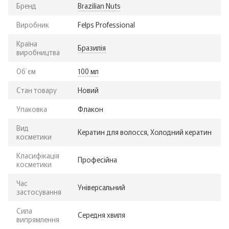
Бренд
Brazilian Nuts
Виробник
Felps Professional
Країна
Бразилія
виробництва
Об`єм
100 мл
Стан товару
Новий
Упаковка
Флакон
Вид
Кератин для волосся, Холодний кератин
косметики
Класифікація
Професійна
косметики
Час
Універсальний
застосування
Сила
Середня хвиля
випрямлення