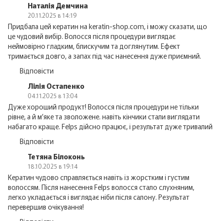
Наталія Демчина
20.11.2025 в 14:19
Придбала цей кератин на keratin-shop.com, і можу сказати, що
це чудовий вибір. Волосся після процедури виглядає
неймовірно гладким, блискучим та доглянутим. Ефект
тримається довго, а запах під час нанесення дуже приємний.
Відповісти
Лілія Остапенко
04.11.2025 в 13:04
Дуже хороший продукт! Волосся після процедури не тільки
рівне, а й м’яке та зволожене. навіть кінчики стали виглядати
набагато краще. Felps дійсно працює, і результат дуже тривалий
Відповісти
Тетяна Білоконь
18.10.2025 в 19:14
Кератин чудово справляється навіть із жорстким і густим
волоссям. Після нанесення Felps волосся стало слухняним,
легко укладається і виглядає ніби після салону. Результат
перевершив очікування!