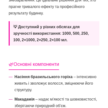
знебарвлення. Це ідеальне рішення для тих, хто
прагне тривалого ефекту та професійного
результату будинку.
💡 Доступний у різних обсягах для
зручності використання: 1000, 500, 250,
100, 2×1000, 2×250, 2×100 мл.
🌿Основні компоненти
Насіння бразильського горіха
– інтенсивно
живить і зволожує волосся, зміцнюючи його
структуру.
Макадамія
– надає м'якості та шовковистості,
зберігаючи природний об'єм.