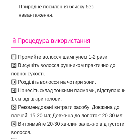
Природне посилення блиску без
навантаження.
🧴Процедура використання
1️⃣ Промийте волосся шампунем 1-2 рази.
2️⃣ Висушіть волосся рушником практично до
повної сухості.
3️⃣ Розділіть волосся на чотири зони.
4️⃣ Нанесіть склад тонкими пасмами, відступаючи
1 см від шкіри голови.
5️⃣ Рекомендовані витрати засобу: Довжина до
плечей: 15-20 мл; Довжина до лопаток: 20-30 мл;
6️⃣ Витримайте 20-30 хвилин залежно від густоти
волосся.