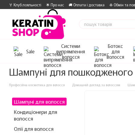
Перейти до основного контенту
🏅 Клуб лояльності
🌟 Про нас
🚚 Оплата і доставка
♻️ Обмін та по
Системи
Ботокс
Sale
випрямлення
для
волосся
волосся
Шампуні для пошкодженого 
Професійна косметика для волосся
Домашній догляд за волоссям
Шамп
Шампуні для волосся
Кондиціонери для
волосся
Олії для волосся