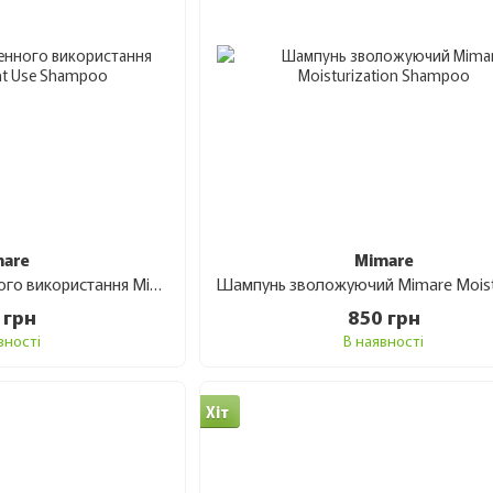
mare
Mimare
Шампунь для щоденного використання Mimare Frequent Use Shampoo 480 мл
 грн
850 грн
вності
В наявності
Хіт