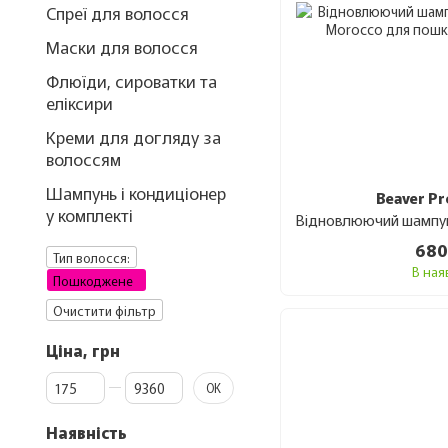
Спреї для волосся
Маски для волосся
Флюїди, сироватки та
еліксири
Креми для догляду за
волоссям
Шампунь і кондиціонер
Beaver Pr
у комплекті
680
Тип волосся:
В ная
Пошкоджене
Очистити фільтр
Ціна, грн
Від Ціна, грн
До Ціна, грн
ОК
Наявність