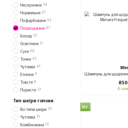
34
Неслухняне
27
Нормальне
62
Пофарбоване
87
Пошкоджене
55
Блонд
51
Освітлене
66
Сухе
43
Тонке
45
Чутливе
Mi
9
Етнічне
850
8
Товсте
В ная
37
Пористе
Тип шкіри голови
Хіт
70
Всі типи шкіри
31
Чутлива
15
Комбінована