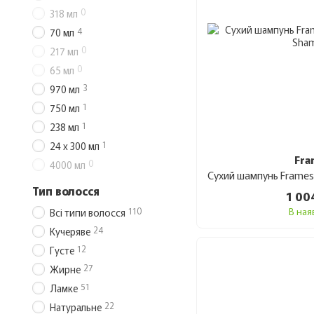
0
318 мл
4
70 мл
0
217 мл
0
65 мл
3
970 мл
1
750 мл
1
238 мл
1
24 х 300 мл
Fra
0
4000 мл
Тип волосся
1 00
110
В ная
Всі типи волосся
24
Кучеряве
12
Густе
27
Жирне
51
Ламке
22
Натуральне