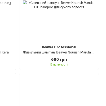
Beaver Professional
Шампунь з кератином Beaver Brazilian Keratin Smoothing для еластичності волосся 350 мл
Живильний шампунь Beaver Nourish Marula Oil Shampoo для сухого волосся 350 мл
680 грн
В наявності