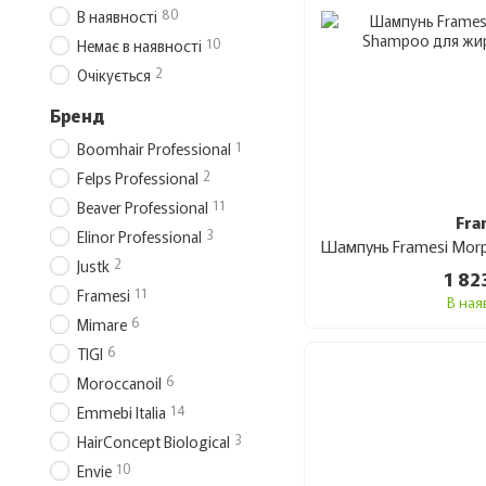
80
В наявності
10
Немає в наявності
2
Очікується
Бренд
1
Boomhair Professional
2
Felps Professional
11
Beaver Professional
Fra
3
Elinor Professional
2
Justk
1 82
11
Framesi
В ная
6
Mimare
6
TIGI
6
Moroccanoil
14
Emmebi Italia
3
HairConcept Biological
10
Envie