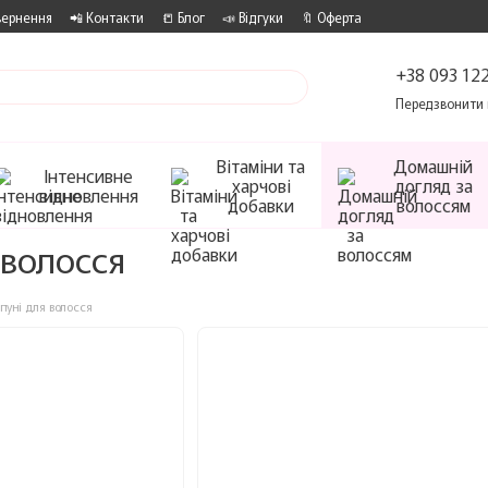
вернення
📲 Контакти
📒 Блог
📣 Відгуки
🔖 Оферта
+38 093 122
Передзвонити 
Вітаміни та
Домашній
Інтенсивне
харчові
догляд за
відновлення
добавки
волоссям
волосся
уні для волосся