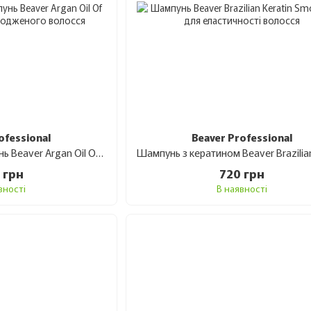
ofessional
Beaver Professional
Відновлюючий шампунь Beaver Argan Oil Of Morocco для пошкодженого волосся 350 мл
 грн
720 грн
вності
В наявності