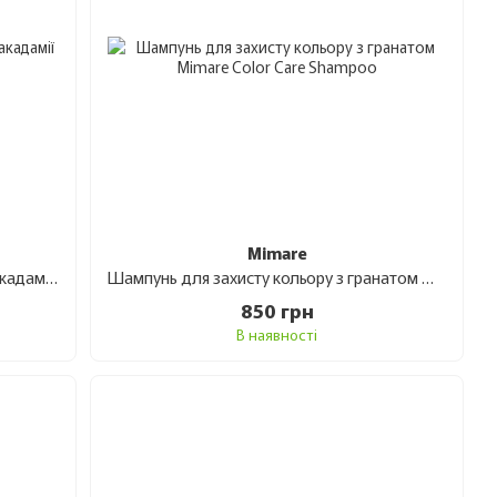
Mimare
Шампунь розгладжуючий з олією макадамії Mimare Anti-Frizz Shampoo 480 мл
Шампунь для захисту кольору з гранатом Mimare Color Care Shampoo 480 мл
850 грн
В наявності