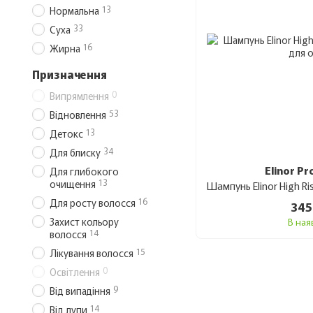
13
Нормальна
33
Суха
16
Жирна
Призначення
0
Випрямлення
53
Відновлення
13
Детокс
34
Для блиску
Elinor Pr
Для глибокого
13
очищення
16
Для росту волосся
345
Захист кольору
В ная
14
волосся
15
Лікування волосся
0
Освітлення
9
Від випадіння
14
Від лупи