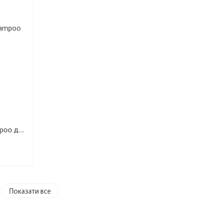
Шампунь Elinor Smoothing Care Shampoo для гладкості і блиску 1 л
Показати все