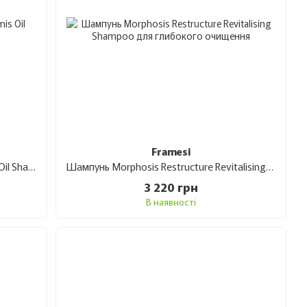
Framesi
Шампунь Framesi Morphosis Sublimis Oil Shampoo для блиску волосся 1 л
Шампунь Morphosis Restructure Revitalising Shampoo для глибокого очищення 1 л
3 220 грн
В наявності