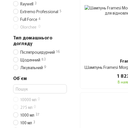
3
Raywell
5
Extremo Professional
4
Full Force
0
Olorchee
Тип домашнього
догляду
16
Післяпроцедурний
83
Щоденний
Fra
9
Лікувальний
1 82
Об`єм
В ная
0
10000 мл
0
275 мл
37
1000 мл
3
100 мл