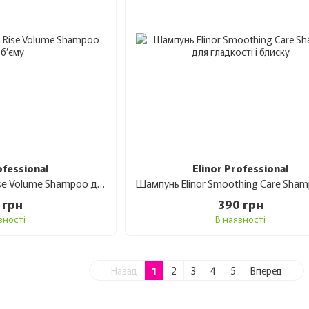
ofessional
Elinor Professional
Шампунь Elinor High Rise Volume Shampoo для об’єму 1 л
 грн
390 грн
вності
В наявності
Назад
1
2
3
4
5
Вперед