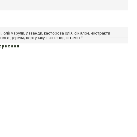
, олії марули, лаванди, касторова олія, сік алое, екстракти
ного дерева, портулаку, пантенол, вітамін Е
ернення