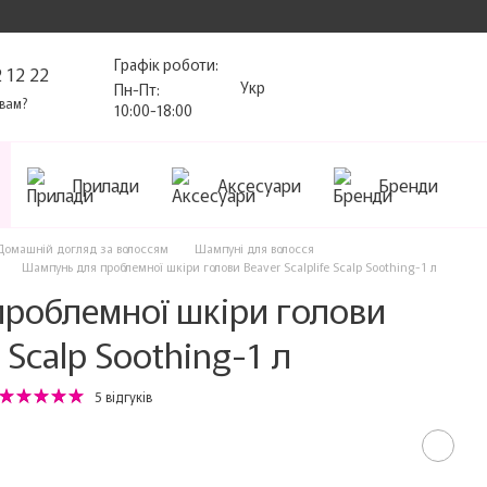
Графік роботи:
 12 22
Укр
Пн-Пт:
вам?
10:00-18:00
Прилади
Аксесуари
Бренди
Домашній догляд за волоссям
Шампуні для волосся
Шампунь для проблемної шкіри голови Beaver Scalplife Scalp Soothing-1 л
роблемної шкіри голови
e Scalp Soothing-1 л
5 відгуків