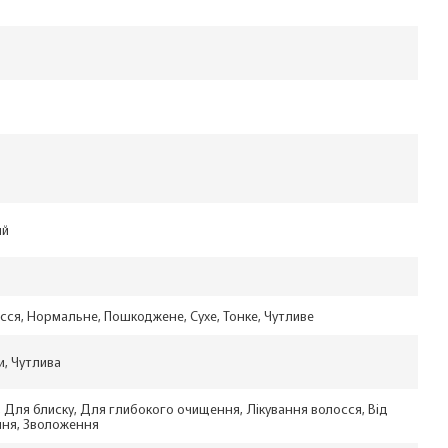
ий
осся, Нормальне, Пошкоджене, Сухе, Тонке, Чутливе
и, Чутлива
 Для блиску, Для глибокого очищення, Лікування волосся, Від
ння, Зволоження