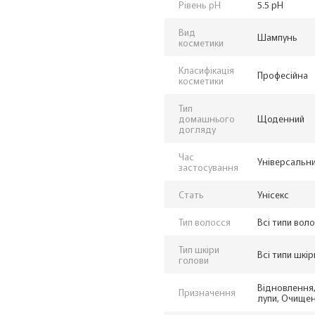
Рівень pH
5.5 pH
Вид
Шампунь
косметики
Класифікація
Професійна
косметики
Тип
домашнього
Щоденний
догляду
Час
Універсальн
застосування
Стать
Унісекс
Тип волосся
Всі типи вол
Тип шкіри
Всі типи шкір
голови
Відновлення,
Призначення
лупи, Очище