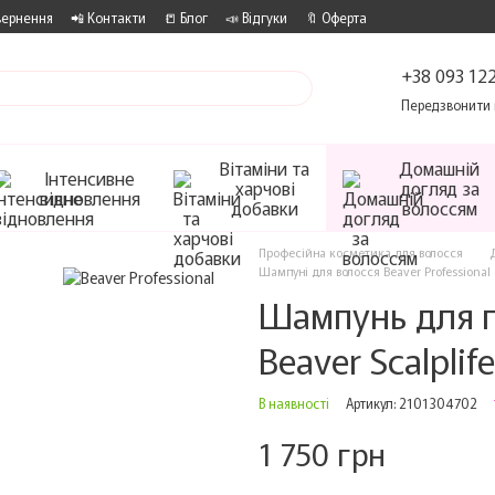
вернення
📲 Контакти
📒 Блог
📣 Відгуки
🔖 Оферта
+38 093 122
Передзвонити 
Вітаміни та
Домашній
Інтенсивне
харчові
догляд за
відновлення
добавки
волоссям
Професійна косметика для волосся
Шампуні для волосся Beaver Professional
Шампунь для п
Beaver Scalplif
В наявності
Артикул: 2101304702
1 750 грн