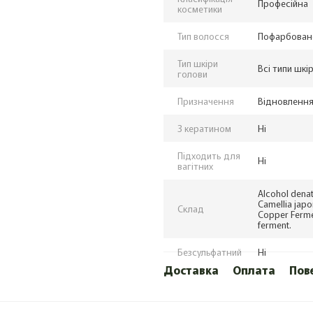
Професійна
косметики
Тип волосся
Пофарбоване
Тип шкіри
Всі типи шкі
голови
Призначення
Відновлення
З кератином
Ні
Підходить для
Ні
вагітних
Alcohol denat
Camellia japo
Склад
Copper Ferme
ferment.
Безсульфатний
Ні
Доставка
Оплата
Пов