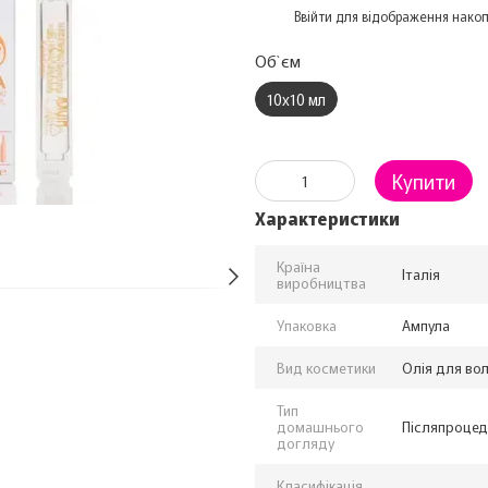
%
Ввійти
для відображення накоп
Об`єм
10х10 мл
Купити
Характеристики
Країна
Італія
виробництва
Упаковка
Ампула
Вид косметики
Олія для во
Тип
домашнього
Післяпроцед
догляду
Класифікація