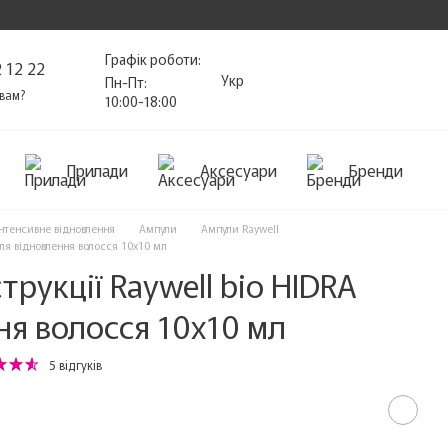
Графік роботи:
 12 22
Укр
Пн-Пт:
вам?
10:00-18:00
Прилади
Аксесуари
Бренди
Інтенсивне відновлення
Ампули
Ампули Raywell
для відновлення волосся 10х10 мл
рукції Raywell bio HIDRA
ня волосся 10х10 мл
5 відгуків