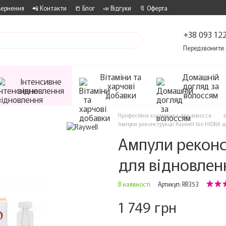
вернення
📲 Контакти
📒 Блог
📣 Відгуки
🔖 Оферта
+38 093 122
Передзвонити 
Вітаміни та
Домашній
Інтенсивне
харчові
догляд за
відновлення
добавки
волоссям
Професійна косметика для волосся
Ампули реконструкції Raywell bio HIDRA 
Ампули реконст
для відновлен
В наявності
Артикул: RR353
1 749 грн