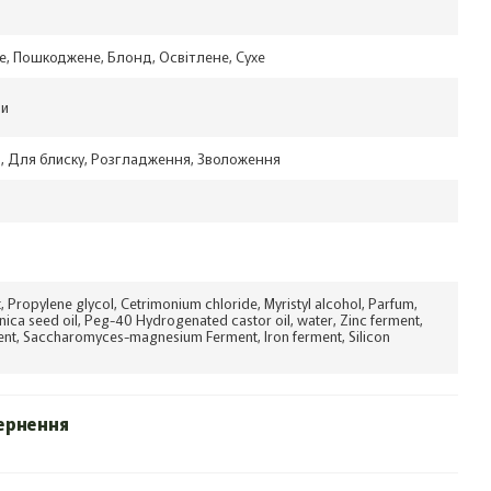
, Пошкоджене, Блонд, Освітлене, Сухе
ри
, Для блиску, Розгладження, Зволоження
, Propylene glycol, Cetrimonium chloride, Myristyl alcohol, Parfum,
nica seed oil, Peg-40 Hydrogenated castor oil, water, Zinc ferment,
nt, Saccharomyces-magnesium Ferment, Iron ferment, Silicon
ернення