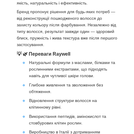
якість, натуральність і ефективність.
Бренд пропонує рішення для будь-яких потреб —
від реконструкції пошкодженого волосся до
захисту кольору після фарбування. Незалежно від
типу волосся, результат завжди один — здоровий
блиск, пружність і жива текстура вже після першого
застосування.
🌿 Переваги Raywell
Натуральні формули з маслами, білками та
рослинними екстрактами, що підходять
навіть для чутливої шкіри голови.
Глибоке живлення та зволоження без
обтяження.
Відновлення структури волосся на
клітинному рівні.
Використання пептидів, амінокислот та
стовбурових клітин рослин.
Виробництво в Італії з дотриманням