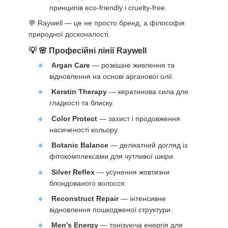
принципів eco-friendly і cruelty-free.
💬 Raywell — це не просто бренд, а філософія
природної досконалості.
🌸 Професійні лінії Raywell
Argan Care
— розкішне живлення та
відновлення на основі арганової олії.
Keratin Therapy
— кератинова сила для
гладкості та блиску.
Color Protect
— захист і продовження
насиченості кольору.
Botanic Balance
— делікатний догляд із
фітокомплексами для чутливої шкіри.
Silver Reflex
— усунення жовтизни
блондованого волосся.
Reconstruct Repair
— інтенсивне
відновлення пошкодженої структури.
Men’s Energy
— тонізуюча енергія для