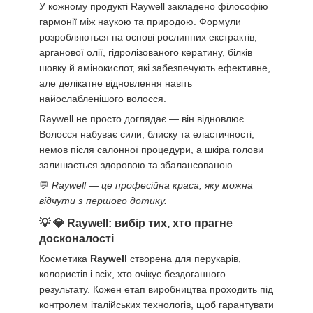
У кожному продукті Raywell закладено філософію
гармонії між наукою та природою. Формули
розробляються на основі рослинних екстрактів,
арганової олії, гідролізованого кератину, білків
шовку й амінокислот, які забезпечують ефективне,
але делікатне відновлення навіть
найослабленішого волосся.
Raywell не просто доглядає — він відновлює.
Волосся набуває сили, блиску та еластичності,
немов після салонної процедури, а шкіра голови
залишається здоровою та збалансованою.
💬
Raywell — це професійна краса, яку можна
відчути з першого дотику.
💎 Raywell: вибір тих, хто прагне
досконалості
Косметика
Raywell
створена для перукарів,
колористів і всіх, хто очікує бездоганного
результату. Кожен етап виробництва проходить під
контролем італійських технологів, щоб гарантувати