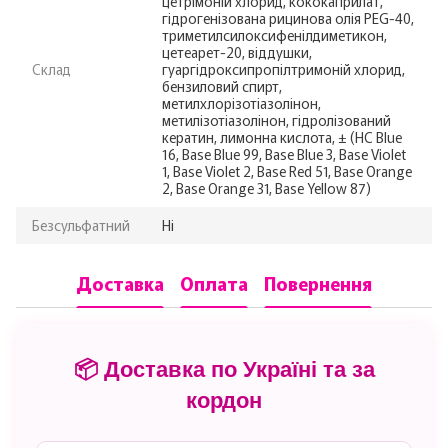
цетрімоній хлорид, кококаприлат,
гідрогенізована рицинова олія PEG-40,
триметилсилоксифенілдиметикон,
цетеарет-20, віддушки,
Склад
гуаргідроксипропілтримоній хлорид,
бензиловий спирт,
метилхлорізотіазолінон,
метилізотіазолінон, гідролізований
кератин, лимонна кислота, ± (HC Blue
16, Base Blue 99, Base Blue 3, Base Violet
1, Base Violet 2, Base Red 51, Base Orange
2, Base Orange 31, Base Yellow 87)
Безсульфатний
Ні
Доставка
Оплата
Повернення
📦 Доставка по Україні та за
кордон