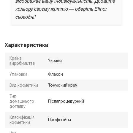
відображає вашу індивідуальність. Додайте
кольору своєму життю — оберіть Elinor
сьогодні!
Характеристики
Країна
Україна
виробництва
Упаковка
Флакон
Вид косметики
Тонуючий крем
Тип
домашнього
Післяпроцедурний
догляду
Класифікація
Професійна
косметики
Час