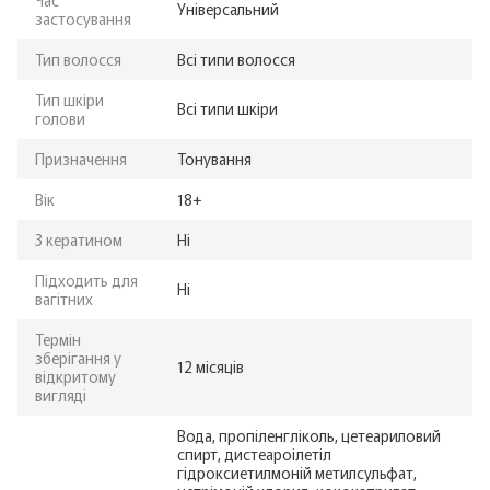
Універсальний
застосування
Тип волосся
Всі типи волосся
Тип шкіри
Всі типи шкіри
голови
Призначення
Тонування
Вік
18+
З кератином
Ні
Підходить для
Ні
вагітних
Термін
зберігання у
12 місяців
відкритому
вигляді
Вода, пропіленгліколь, цетеариловий
спирт, дистеароілетіл
гідроксиетилмоній метилсульфат,