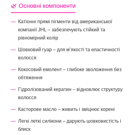
🌿 Основні компоненти
Катіонні прямі пігменти від американської
компанії JHL – забезпечують стійкий та
рівномірний колір
Шовковий гуар – для м’якості та еластичності
волосся
Кокосовий емолент – глибоке зволоження без
обтяження
Гідролізований кератин – відновлює структуру
волосся
Касторове масло – живить і зміцнює корені
Легкі леткі силікони – дарують шовковистість і
блиск