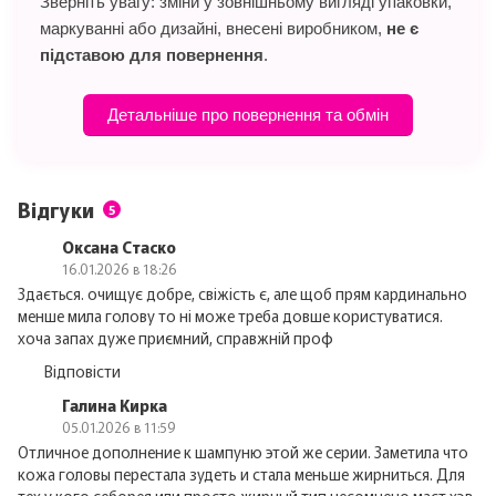
Зверніть увагу: зміни у зовнішньому вигляді упаковки,
маркуванні або дизайні, внесені виробником,
не є
підставою для повернення
.
Детальніше про повернення та обмін
Відгуки
5
Оксана Стаско
16.01.2026 в 18:26
Здається. очищує добре, свіжість є, але щоб прям кардинально
менше мила голову то ні може треба довше користуватися.
хоча запах дуже приємний, справжній проф
Відповісти
Галина Кирка
05.01.2026 в 11:59
Отличное дополнение к шампуню этой же серии. Заметила что
кожа головы перестала зудеть и стала меньше жирниться. Для
тех у кого себорея или просто жирный тип несомнено маст хэв