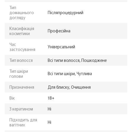
Тип
домашнього
Післяпроцедурний
догляду
Класифікація
Професійна
косметики
Час
Універсальний
застосування
Тип волосся
Всі типи волосся, Пошкоджене
Тип шкіри
Всі типи шкіри, Чутлива
голови
Призначення
Для блиску, Очищення
Вік
18+
З кератином
Ні
Підходить для
Ні
вагітних