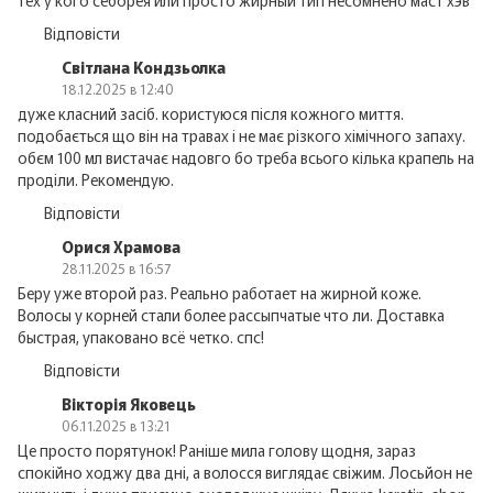
Відповісти
Світлана Кондзьолка
18.12.2025 в 12:40
дуже класний засіб. користуюся після кожного миття.
подобається що він на травах і не має різкого хімічного запаху.
обєм 100 мл вистачає надовго бо треба всього кілька крапель на
проділи. Рекомендую.
Відповісти
Орися Храмова
28.11.2025 в 16:57
Беру уже второй раз. Реально работает на жирной коже.
Волосы у корней стали более рассыпчатые что ли. Доставка
быстрая, упаковано всё четко. спс!
Відповісти
Вікторія Яковець
06.11.2025 в 13:21
Це просто порятунок! Раніше мила голову щодня, зараз
спокійно ходжу два дні, а волосся виглядає свіжим. Лосьйон не