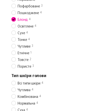
3
Пофарбоване
4
Пошкоджене
4
Блонд
4
Освітлене
4
Сухе
4
Тонке
3
Чутливе
1
Етнічне
2
Товсте
3
Пористе
Тип шкіри голови
4
Всі типи шкіри
4
Чутлива
4
Комбінована
4
Нормальна
4
Суха