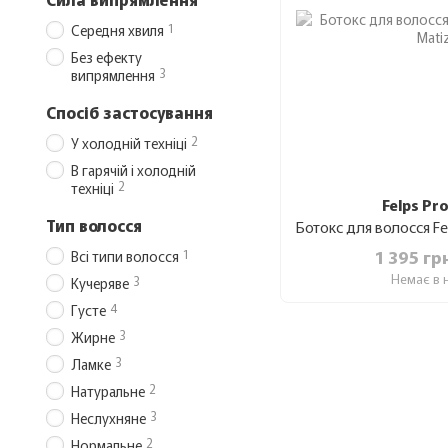
1
Середня хвиля
Без ефекту
3
випрямлення
Спосіб застосування
2
У холодній техніці
В гарячій і холодній
2
техніці
Felps Pr
Тип волосся
1 395 гр
1
Всі типи волосся
Немає в 
3
Кучеряве
4
Густе
3
Жирне
3
Ламке
2
Натуральне
3
Неслухняне
2
Нормальне