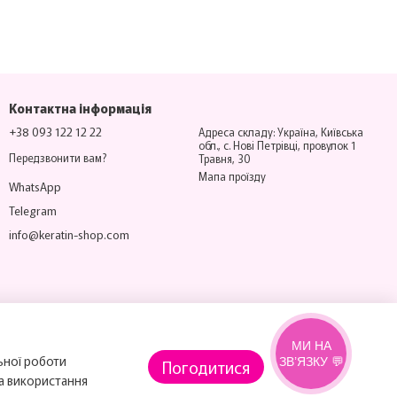
Контактна інформація
+38 093 122 12 22
Адреса складу: Україна, Київська
обл., с. Нові Петрівці, провулок 1
Передзвонити вам?
Травня, 30
Мапа проїзду
WhatsApp
Telegram
info@keratin-shop.com
МИ НА
ьної роботи
ЗВ’ЯЗКУ 💬
Погодитися
на використання