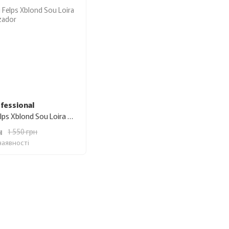
ofessional
Ботокс для волосся Felps Xblond Sou Loira Matizador 300 г
н
1 550 грн
наявності