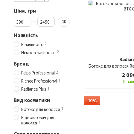
Ціна, грн
Від Ціна, грн
До Ціна, грн
ОК
Наявність
2
В наявності
2
Немає в наявності
Radian
Бренд
2
Felps Professional
2 09
1
Richee Professional
В ная
1
Radiance Plus
Вид косметики
−10%
3
Ботокс для волосся
Відновлювач для
1
волосся
Сила випрямлення