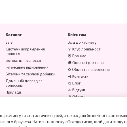
Каталог
Клієнтам
Sale
Вхід до кабінету
Системи випрямлення
🏅 Клуб лояльності
волосся
🌟 Про нас
Ботокс для волосся
🚚 Оплата і доставка
Інтенсивне відновлення
♻️ Обмін та повернення
Вітаміни та харчові добавки
📲 Контакти
Домашній догляд за
📒 Блог
волоссям
📣 Відгуки
Прилади
🔖 Оферта
Аксесуари
Бренди
Ми в соцмережах
маркетингу та статистичних цілей, а також для безпечної та оптимал
 вашого браузера. Натисніть кнопку «Погодитися», щоб дати згоду 