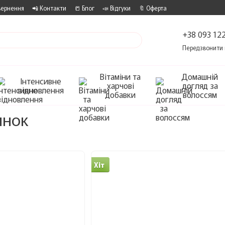
вернення
📲 Контакти
📒 Блог
📣 Відгуки
🔖 Оферта
+38 093 122
Передзвонити 
Вітаміни та
Домашній
Інтенсивне
харчові
догляд за
відновлення
добавки
волоссям
инок
Хіт