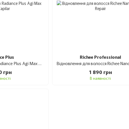
ce Plus
Richee Professional
Ботокс для волосся Radiance Plus Agi Max BTX Capilar 900 г
0 грн
1 890 грн
вності
В наявності