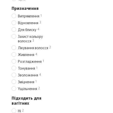
Призначення
1
Випрямлення
3
Відновлення
4
Для блиску
Захист кольору
3
волосся
2
Лікування волосся
4
Живлення
1
Розгладження
1
Тонування
4
Зволоження
1
Зміцнення
2
Ущільнення
Підходить для
вагітних
2
Ні